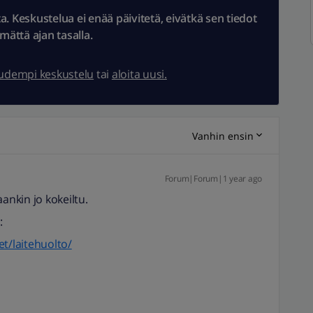
 Keskustelua ei enää päivitetä, eivätkä sen tiedot
ämättä ajan tasalla.
uudempi keskustelu
tai
aloita uusi.
Vanhin ensin
Forum|Forum|1 year ago
nkin jo kokeiltu.
:
eet/laitehuolto/