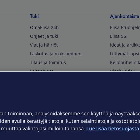
Tuki
Ajankohtaista
OmaElisa 24h
Elisa Etuohje
Ohjeet ja tuki
Elisa 5G
Viat ja häiriöt
Ideat ja artikke
Laskutus ja maksaminen
Liittymät lapsi
Tilaus ja toimitus
Kellopuhelin l
Laiteohjeet
Black Friday
Asiakaspalvelun yhteystiedot
Huippuetuja El
Soita Omagurulle
OmaYhteisö
Myymälät ja myyntipisteet
van toiminnan, analysoidaksemme sen käyttöä ja näyttääk
Kuuluvuuskartta
iden avulla kerättyjä tietoja, kuten selaintietoja ja ostotieto
Asiakastiedotteet
uuttaa valintojasi milloin tahansa.
Lue lisää tietosuojasta 
t
OmaElisa-sovellus