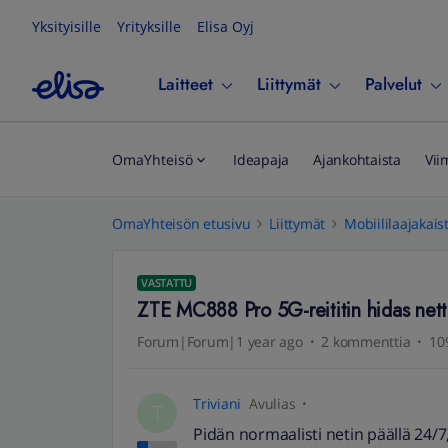
Yksityisille
Yrityksille
Elisa Oyj
Laitteet
Liittymät
Palvelut
OmaYhteisö
Ideapaja
Ajankohtaista
Vii
OmaYhteisön etusivu
Liittymät
Mobiililaajakais
VASTATTU
ZTE MC888 Pro 5G-reititin hidas netti
Forum|Forum|1 year ago
2 kommenttia
10
Triviani
Avulias
T
Pidän normaalisti netin päällä 24