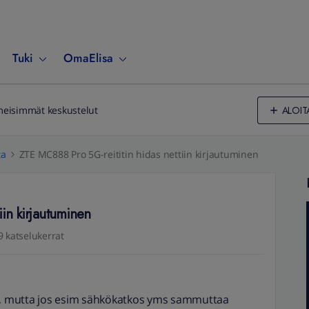
Tuki
OmaElisa
ALOIT
meisimmät keskustelut
ta
ZTE MC888 Pro 5G-reititin hidas nettiin kirjautuminen
in kirjautuminen
9 katselukerrat
/7, mutta jos esim sähkökatkos yms sammuttaa