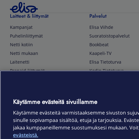
Laitteet & liittymät
Palvelut
Kampanjat
Elisa Viihde
Puhelinliittymät
Suoratoistopalvelut
Netti kotiin
Bookbeat
Netti mukaan
Kaapeli-TV
Laitenetti
Elisa Tietoturva
Prepaid-liittymät
Kodin Tietoturva
Puhelimet ja tarvikkeet
Mobiilivarmenne
Tietotekniikka
Kuka soittaa
Pelaaminen
Sähköpostipalvelu
Käytämme evästeitä sivuillamme
TV & audio
Elisa Kotiverkko
Käytämme evästeitä varmistaaksemme sivuston suju
Kodinkoneet
Elisa Pilvilinna
sinulle sopivampaa sisältöä, etuja ja tarjouksia. Eväste
Kamerat ja dronet
Elisa Laiteturva
jakaa kumppaneillemme suostumuksesi mukaan. Voit m
Kellot ja rannekkeet
Elisa Rinnakkaisliittymä
evästeistä.