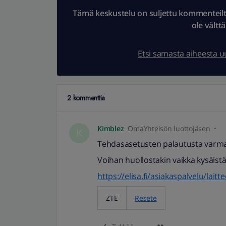
Tämä keskustelu on suljettu kommenteilta.
ole vältt
Etsi samasta aiheesta 
2 kommenttia
Kimblez
OmaYhteisön luottojäsen
K
Tehdasasetusten palautusta varmaa
Voihan huollostakin vaikka kysäistä
https://elisa.fi/asiakaspalvelu/laitt
ZTE
Resete