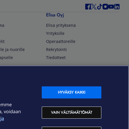
Elisa Oyj
lma
Elisa yrityksenä
Yrityksille
lit
Operaattoreille
lle ja nuorille
Rekrytointi
apselle
Tiedotteet
In English
isan asiakkaille
Customer Service
OmaElisa Self Service
HYVÄKSY KAIKKI
Moving to Finland
semme
Elisa Corporation
ja, voidaan
VAIN VÄLTTÄMÄTTÖMÄT
ja
På Svenska