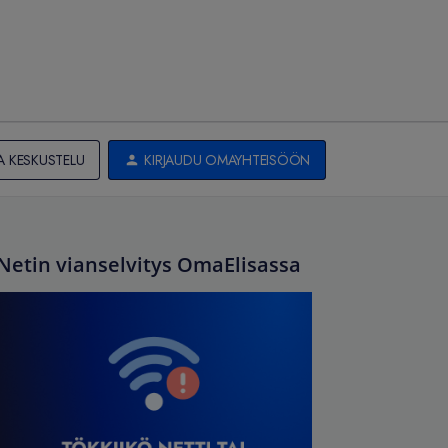
A KESKUSTELU
KIRJAUDU OMAYHTEISÖÖN
Netin vianselvitys OmaElisassa