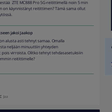
ä kestää ZTE MC888 Pro 5G-reitittimellä noin 5 min
kun on käynnistänyt reitittimen? Tämä sama ollut
ytössä.
seen jakoi
Jaakop
on alusta asti tehnyt samaa. Omalla
sta neljään minuuttiin yhteyden
ois virroista. Olitko tehnyt tehdasasetuksiin
emmin reitittimelle?
Jaa