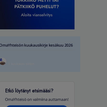
OmaYhteisön kuukausikirje kesäkuu 2026
1 kuukausi sitten
Etkö löytänyt etsimääsi?
OmaYhteisö on valmiina auttamaan!