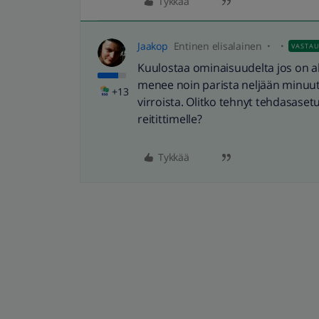
Tykkää
Jaakop
Entinen elisalainen
VASTA
Kuulostaa ominaisuudelta jos on a
menee noin parista neljään minuut
+13
virroista. Olitko tehnyt tehdasase
reitittimelle?
Tykkää