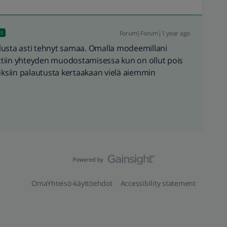
Forum|Forum|1 year ago
US
lusta asti tehnyt samaa. Omalla modeemillani
tiin yhteyden muodostamisessa kun on ollut pois
tuksiin palautusta kertaakaan vielä aiemmin
OmaYhteisö-käyttöehdot
Accessibility statement