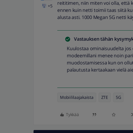
reititimen, niin miten voi olla, ett
+5
ennen kuin netti toimii taas siitä 
alusta asti. 1000 Megan 5G netti kä
Vastauksen tähän kysymyk
Kuulostaa ominaisuudelta jos 
modeemillani menee noin pari
muodostamisessa kun on ollut p
palautusta kertaakaan vielä ai
Mobiililaajakaista
ZTE
5G
Tykkää