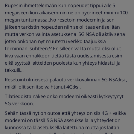
Rupesin ihmettelemään kun nopeudet tippui alle 5
megaiseen kun aikaisemmin ne on pyörineet minimi 100
megan tuntumassa..No resetoin modeemin ja sen
jälkeen tarkistin nopeuden niin se oli taas entisellään
mutta verkon valinta asetuksena 5G NSA oli aktiivisena
joten onkohan nyt muutettu verkko taajuuksia
toiminnan suhteen?? En silleen valita mutta olisi ollut
kiva vaan ennakkoon tietää tästä uudistamisesta esim
eikä syyttää laitteiden puolesta kun yhteys hidastui ja
takkuili...
Resetointi ilmeisesti palautti verkkovalinnan 5G NSA:ksi ,
mikäli olit sen itse vaihtanut 4G:ksi.
Tilatiedoista näkee onko modeemi oikeasti kytkeytynyt
5G-verkkoon.
Sehän tässä nyt on outoa että yhteys on siis 4G + vaikka
modeemi on tässä 5G NSA asetuksella ja yhteydet on
kunnossa tällä asetuksella laitettuna mutta jos laitan