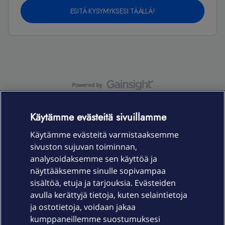
ESITÄ KYSYMYKSESI TÄÄLLÄ!
OmaYhteisö-käyttöehdot
Accessibility statement
Käytämme evästeitä sivuillamme
Käytämme evästeitä varmistaaksemme
sivuston sujuvan toiminnan,
Laitteet & liittymät
analysoidaksemme sen käyttöä ja
näyttääksemme sinulle sopivampaa
sisältöä, etuja ja tarjouksia. Evästeiden
Palvelut
avulla kerättyjä tietoja, kuten selaintietoja
ja ostotietoja, voidaan jakaa
Tuki
kumppaneillemme suostumuksesi