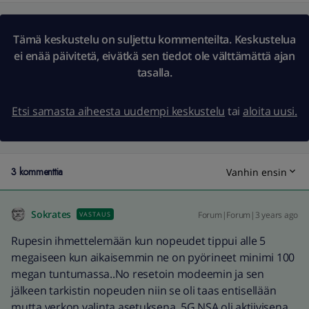
Tämä keskustelu on suljettu kommenteilta. Keskustelua
ei enää päivitetä, eivätkä sen tiedot ole välttämättä ajan
tasalla.
Etsi samasta aiheesta uudempi keskustelu
tai
aloita uusi.
3 kommenttia
Vanhin ensin
Sokrates
Forum|Forum|3 years ago
VASTAUS
Rupesin ihmettelemään kun nopeudet tippui alle 5
megaiseen kun aikaisemmin ne on pyörineet minimi 100
megan tuntumassa..No resetoin modeemin ja sen
jälkeen tarkistin nopeuden niin se oli taas entisellään
mutta verkon valinta asetuksena 5G NSA oli aktiivisena