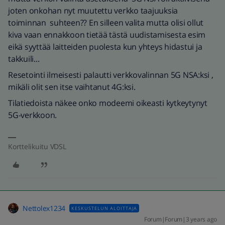
joten onkohan nyt muutettu verkko taajuuksia
toiminnan suhteen?? En silleen valita mutta olisi ollut
kiva vaan ennakkoon tietää tästä uudistamisesta esim
eikä syyttää laitteiden puolesta kun yhteys hidastui ja
takkuili...
Resetointi ilmeisesti palautti verkkovalinnan 5G NSA:ksi ,
mikäli olit sen itse vaihtanut 4G:ksi.
Tilatiedoista näkee onko modeemi oikeasti kytkeytynyt
5G-verkkoon.
Korttelikuitu VDSL
Nettolex1234
KESKUSTELUN ALOITTAJA
Forum|Forum|3 years ago