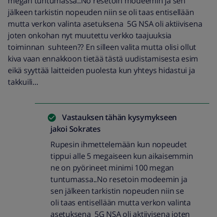
megan tuntumassa..No resetoin modeemin ja sen
jälkeen tarkistin nopeuden niin se oli taas entisellään
mutta verkon valinta asetuksena 5G NSA oli aktiivisena
joten onkohan nyt muutettu verkko taajuuksia
toiminnan suhteen?? En silleen valita mutta olisi ollut
kiva vaan ennakkoon tietää tästä uudistamisesta esim
eikä syyttää laitteiden puolesta kun yhteys hidastui ja
takkuili...
Vastauksen tähän kysymykseen
jakoi
Sokrates
Rupesin ihmettelemään kun nopeudet
tippui alle 5 megaiseen kun aikaisemmin
ne on pyörineet minimi 100 megan
tuntumassa..No resetoin modeemin ja
sen jälkeen tarkistin nopeuden niin se
oli taas entisellään mutta verkon valinta
asetuksena 5G NSA oli aktiivisena joten