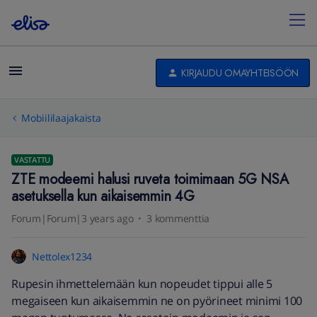
KIRJAUDU OMAYHTEISÖÖN
Mobiililaajakaista
VASTATTU
ZTE modeemi halusi ruveta toimimaan 5G NSA
asetuksella kun aikaisemmin 4G
Forum|Forum|3 years ago
3 kommenttia
Nettolex1234
Rupesin ihmettelemään kun nopeudet tippui alle 5
megaiseen kun aikaisemmin ne on pyörineet minimi 100