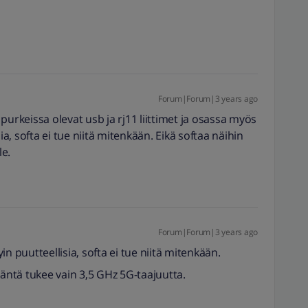
Forum|Forum|3 years ago
purkeissa olevat usb ja rj11 liittimet ja osassa myös
ia, softa ei tue niitä mitenkään. Eikä softaa näihin
e.
Forum|Forum|3 years ago
n puutteellisia, softa ei tue niitä mitenkään.
täntä tukee vain 3,5 GHz 5G-taajuutta.