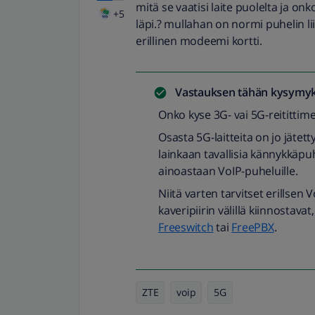
mitä se vaatisi laite puolelta ja on
+5
läpi.? mullahan on normi puhelin lii
erillinen modeemi kortti.
Vastauksen tähän kysymyk
Onko kyse 3G- vai 5G-reitittim
Osasta 5G-laitteita on jo jätetty
lainkaan tavallisia kännykkäpuhe
ainoastaan VoIP-puheluille.
Niitä varten tarvitset erillsen 
kaveripiirin välillä kiinnostav
Freeswitch
tai
FreePBX
.
ZTE
voip
5G