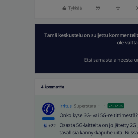
Tykkää
Tämä keskustelu on suljettu kommenteilta.
ole vältt
Etsi samasta aiheesta 
4 kommenttia
irritus
Superstara
VASTAUS
Onko kyse 3G- vai 5G-reitittimestä?
Osasta 5G-laitteita on jo jätetty 2G j
+22
tavallisia kännykkäpuheluita. Niissä