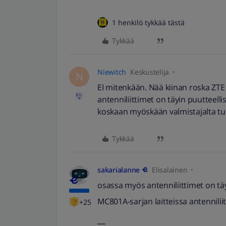
1 henkilö tykkää tästä
Tykkää
Niewitch
Keskustelija
N
EI mitenkään. Nää kiinan roska ZTE 
antenniliittimet on täyin puutteellis
koskaan myöskään valmistajalta tul
Tykkää
sakarialanne
Elisalainen
osassa myös antenniliittimet on täyi
MC801A-sarjan laitteissa antennilii
+25