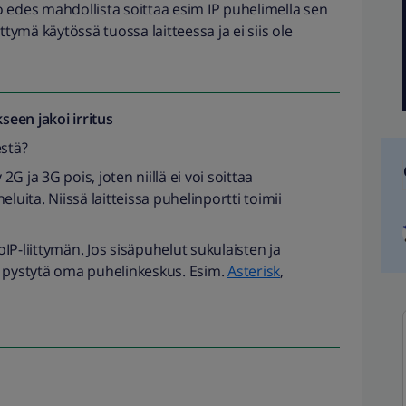
ko edes mahdollista soittaa esim IP puhelimella sen
ttymä käytössä tuossa laitteessa ja ei siis ole
seen jakoi
irritus
estä?
 2G ja 3G pois, joten niillä ei voi soittaa
luita. Niissä laitteissa puhelinportti toimii
VoIP-liittymän. Jos sisäpuhelut sukulaisten ja
at, pystytä oma puhelinkeskus. Esim.
Asterisk
,