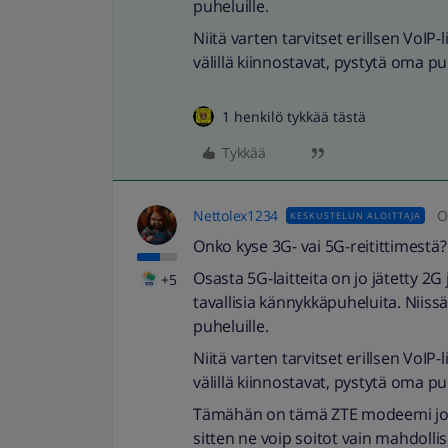
puheluille.
Niitä varten tarvitset erillsen VoIP-
välillä kiinnostavat, pystytä oma p
1 henkilö tykkää tästä
Tykkää
Nettolex1234
O
KESKUSTELUN ALOITTAJA
Onko kyse 3G- vai 5G-reitittimestä?
Osasta 5G-laitteita on jo jätetty 2G j
+5
tavallisia kännykkäpuheluita. Niissä
puheluille.
Niitä varten tarvitset erillsen VoIP-
välillä kiinnostavat, pystytä oma p
Tämähän on tämä ZTE modeemi joss
sitten ne voip soitot vain mahdollis