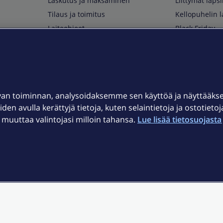
Laskutus ja maksaminen
Liittymät lapsi
Tilaus ja toimitus
Kellopuhelin l
Laiteohjeet
Black Friday
Asiakaspalvelun yhteystiedot
Huippuetuja El
Soita Omagurulle
OmaYhteisö
Myymälät ja myyntipisteet
van toiminnan, analysoidaksemme sen käyttöä ja näyttääk
Kuuluvuuskartta
iden avulla kerättyjä tietoja, kuten selaintietoja ja ostotieto
Asiakastiedotteet
uuttaa valintojasi milloin tahansa.
Lue lisää tietosuojasta 
t
OmaElisa-sovellus
järjestelmä
Kirjaudu sähköpostiin
et © 2026 Elisa Oyj.