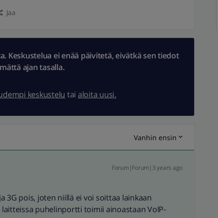
Jaa
 Keskustelua ei enää päivitetä, eivätkä sen tiedot
ämättä ajan tasalla.
uudempi keskustelu
tai
aloita uusi.
Vanhin ensin
Forum|Forum|3 years ago
a 3G pois, joten niillä ei voi soittaa lainkaan
 laitteissa puhelinportti toimii ainoastaan VoIP-