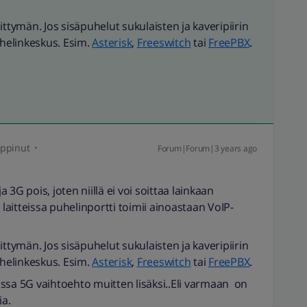
liittymän. Jos sisäpuhelut sukulaisten ja kaveripiirin
uhelinkeskus. Esim.
Asterisk
,
Freeswitch
tai
FreePBX
.
ppinut
Forum|Forum|3 years ago
a 3G pois, joten niillä ei voi soittaa lainkaan
 laitteissa puhelinportti toimii ainoastaan VoIP-
liittymän. Jos sisäpuhelut sukulaisten ja kaveripiirin
uhelinkeskus. Esim.
Asterisk
,
Freeswitch
tai
FreePBX
.
a 5G vaihtoehto muitten lisäksi..Eli varmaan on
ia.