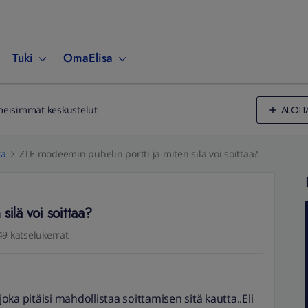
Tuki
OmaElisa
ALOIT
meisimmät keskustelut
ta
ZTE modeemin puhelin portti ja miten silä voi soittaa?
silä voi soittaa?
49 katselukerrat
ka pitäisi mahdollistaa soittamisen sitä kautta..Eli