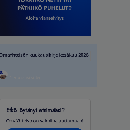
OmaYhteisön kuukausikirje kesäkuu 2026
1 kuukausi sitten
Etkö löytänyt etsimääsi?
OmaYhteisö on valmiina auttamaan!