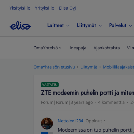
Yksityisille
Yrityksille
Elisa Oyj
Laitteet
Liittymät
Palvelut
OmaYhteisö
Ideapaja
Ajankohtaista
Vii
OmaYhteisön etusivu
Liittymät
Mobiililaajakais
VASTATTU
ZTE modeemin puhelin portti ja miten 
Forum|Forum|3 years ago
4 kommenttia
2
Nettolex1234
Oppinut
Modeemissa on tuo puhelin portti jo