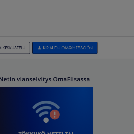
A KESKUSTELU
KIRJAUDU OMAYHTEISÖÖN
Netin vianselvitys OmaElisassa