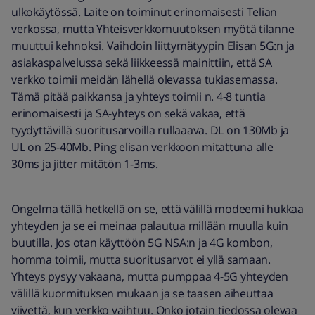
ulkokäytössä. Laite on toiminut erinomaisesti Telian
verkossa, mutta Yhteisverkkomuutoksen myötä tilanne
muuttui kehnoksi. Vaihdoin liittymätyypin Elisan 5G:n ja
asiakaspalvelussa sekä liikkeessä mainittiin, että SA
verkko toimii meidän lähellä olevassa tukiasemassa.
Tämä pitää paikkansa ja yhteys toimii n. 4-8 tuntia
erinomaisesti ja SA-yhteys on sekä vakaa, että
tyydyttävillä suoritusarvoilla rullaaava. DL on 130Mb ja
UL on 25-40Mb. Ping elisan verkkoon mitattuna alle
30ms ja jitter mitätön 1-3ms.
Ongelma tällä hetkellä on se, että välillä modeemi hukkaa
yhteyden ja se ei meinaa palautua millään muulla kuin
buutilla. Jos otan käyttöön 5G NSA:n ja 4G kombon,
homma toimii, mutta suoritusarvot ei yllä samaan.
Yhteys pysyy vakaana, mutta pumppaa 4-5G yhteyden
välillä kuormituksen mukaan ja se taasen aiheuttaa
viivettä, kun verkko vaihtuu. Onko jotain tiedossa olevaa