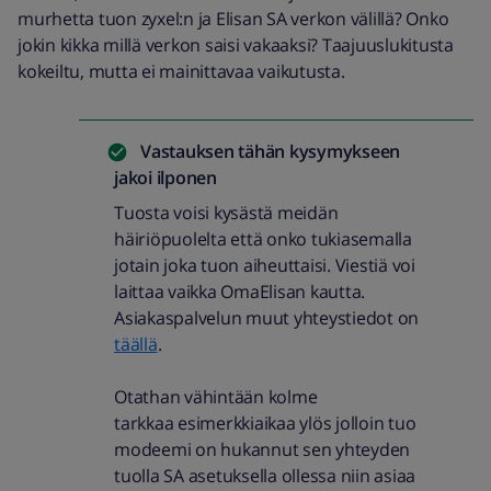
murhetta tuon zyxel:n ja Elisan SA verkon välillä? Onko
jokin kikka millä verkon saisi vakaaksi? Taajuuslukitusta
kokeiltu, mutta ei mainittavaa vaikutusta.
Vastauksen tähän kysymykseen
jakoi
ilponen
Tuosta voisi kysästä meidän
häiriöpuolelta että onko tukiasemalla
jotain joka tuon aiheuttaisi. Viestiä voi
laittaa vaikka OmaElisan kautta.
Asiakaspalvelun muut yhteystiedot on
täällä
.
Otathan vähintään kolme
tarkkaa esimerkkiaikaa ylös jolloin tuo
modeemi on hukannut sen yhteyden
tuolla SA asetuksella ollessa niin asiaa