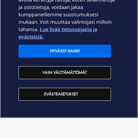
ja ostotietoja, voidaan jakaa
Tuki
kumppaneillemme suostumuksesi
mukaan. Voit muuttaa valintojasi milloin
tahansa.
Lue lisää tietosuojasta ja
Ajankohtaista
evästeistä.
Elisa Oyj
HYVÄKSY KAIKKI
In English
VAIN VÄLTTÄMÄTTÖMÄT
På Svenska
EVÄSTEASETUKSET
Sopimusehdot
Tietosuoja
Saavutettavuus
Evästeasetukset
Tekijänoikeudet © 2026 Elisa Oyj.