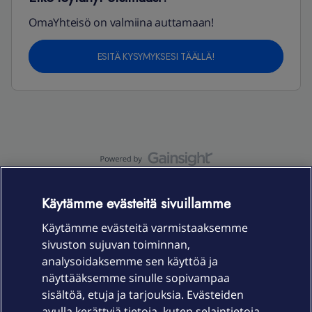
OmaYhteisö on valmiina auttamaan!
ESITÄ KYSYMYKSESI TÄÄLLÄ!
OmaYhteisö-käyttöehdot
Accessibility statement
Käytämme evästeitä sivuillamme
Käytämme evästeitä varmistaaksemme
sivuston sujuvan toiminnan,
Laitteet & liittymät
analysoidaksemme sen käyttöä ja
näyttääksemme sinulle sopivampaa
sisältöä, etuja ja tarjouksia. Evästeiden
Palvelut
avulla kerättyjä tietoja, kuten selaintietoja