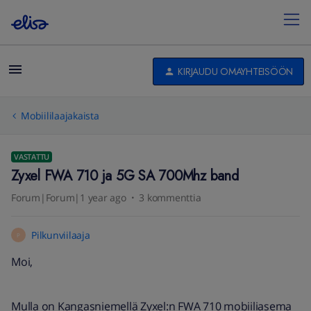
KIRJAUDU OMAYHTEISÖÖN
Mobiililaajakaista
VASTATTU
Zyxel FWA 710 ja 5G SA 700Mhz band
Forum|Forum|1 year ago
3 kommenttia
Pilkunviilaaja
P
Moi,
Mulla on Kangasniemellä Zyxel:n FWA 710 mobiiliasema