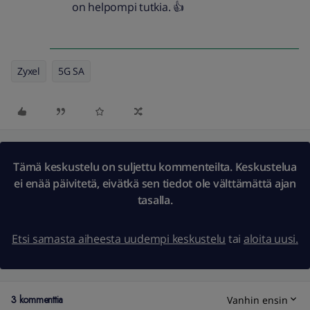
on helpompi tutkia. 👍
Zyxel
5G SA
Tämä keskustelu on suljettu kommenteilta. Keskustelua
ei enää päivitetä, eivätkä sen tiedot ole välttämättä ajan
tasalla.
Etsi samasta aiheesta uudempi keskustelu
tai
aloita uusi.
3 kommenttia
Vanhin ensin