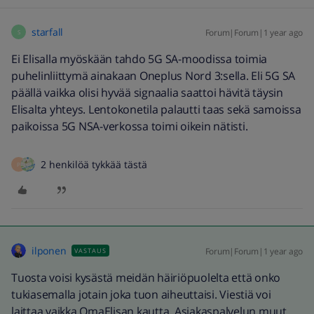
starfall
Forum|Forum|1 year ago
S
Ei Elisalla myöskään tahdo 5G SA-moodissa toimia
puhelinliittymä ainakaan Oneplus Nord 3:sella. Eli 5G SA
päällä vaikka olisi hyvää signaalia saattoi hävitä täysin
Elisalta yhteys. Lentokonetila palautti taas sekä samoissa
paikoissa 5G NSA-verkossa toimi oikein nätisti.
2 henkilöä tykkää tästä
P
ilponen
Forum|Forum|1 year ago
VASTAUS
Tuosta voisi kysästä meidän häiriöpuolelta että onko
tukiasemalla jotain joka tuon aiheuttaisi. Viestiä voi
laittaa vaikka OmaElisan kautta. Asiakaspalvelun muut