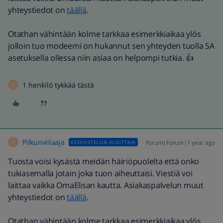
yhteystiedot on
täällä
.
Otathan vähintään kolme tarkkaa esimerkkiaikaa ylös
jolloin tuo modeemi on hukannut sen yhteyden tuolla SA
asetuksella ollessa niin asiaa on helpompi tutkia. 👍
1 henkilö tykkää tästä
P
Pilkunviilaaja
Forum|Forum|1 year ago
KESKUSTELUN ALOITTAJA
P
Tuosta voisi kysästä meidän häiriöpuolelta että onko
tukiasemalla jotain joka tuon aiheuttaisi. Viestiä voi
laittaa vaikka OmaElisan kautta. Asiakaspalvelun muut
yhteystiedot on
täällä
.
Otathan vähintään kolme tarkkaa esimerkkiaikaa ylös