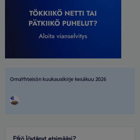
OmaYhteisön kuukausikirje kesäkuu 2026
Etkö löytänyt etsimääsi?