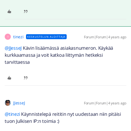
tinezi
Forum|Forum|4 years ago
KESKUSTELUN ALOITTAJA
T
@JJesseJ
Kävin lisäämässä asiakasnumeron. Käykää
kurkkaamassa ja voit katkoa liittymän hetkeksi
tarvittaessa
JJesseJ
Forum|Forum|4 years ago
@tinezi
Käynnistelepä reititin nyt uudestaan niin pitäisi
tuon Julkisen IP:n toimia :)