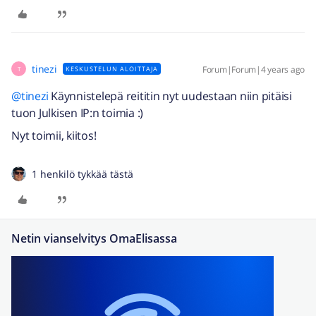
tinezi
Forum|Forum|4 years ago
KESKUSTELUN ALOITTAJA
T
@tinezi
Käynnistelepä reititin nyt uudestaan niin pitäisi
tuon Julkisen IP:n toimia :)
Nyt toimii, kiitos!
1 henkilö tykkää tästä
Netin vianselvitys OmaElisassa