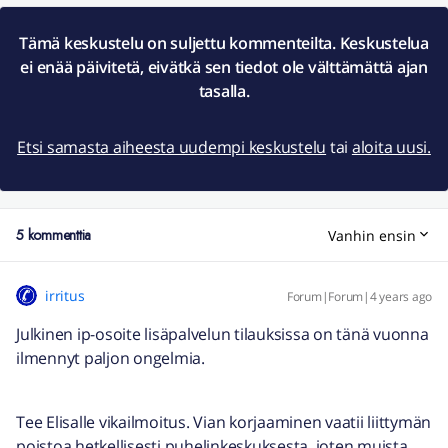
Tämä keskustelu on suljettu kommenteilta. Keskustelua
ei enää päivitetä, eivätkä sen tiedot ole välttämättä ajan
tasalla.
Etsi samasta aiheesta uudempi keskustelu
tai
aloita uusi.
5 kommenttia
Vanhin ensin
irritus
Forum|Forum|4 years ago
Julkinen ip-osoite lisäpalvelun tilauksissa on tänä vuonna
ilmennyt paljon ongelmia.
Tee Elisalle vikailmoitus. Vian korjaaminen vaatii liittymän
poistoa hetkellisesti puhelinkeskuksesta, joten muista