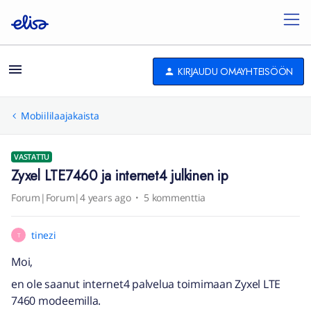
KIRJAUDU OMAYHTEISÖÖN
Mobiililaajakaista
VASTATTU
Zyxel LTE7460 ja internet4 julkinen ip
Forum|Forum|4 years ago
5 kommenttia
tinezi
T
Moi,
en ole saanut internet4 palvelua toimimaan Zyxel LTE
7460 modeemilla.