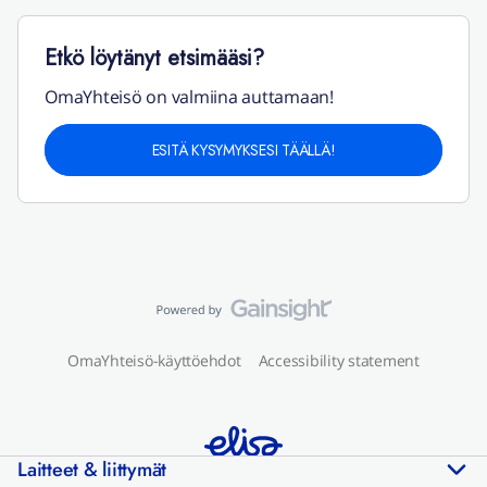
Etkö löytänyt etsimääsi?
OmaYhteisö on valmiina auttamaan!
ESITÄ KYSYMYKSESI TÄÄLLÄ!
OmaYhteisö-käyttöehdot
Accessibility statement
Laitteet & liittymät