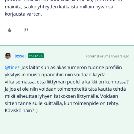
mainita, saako yhteyden katkaista milloin hyvänsä
korjausta varten.
JJesseJ
Forum|Forum|4 years ago
VASTAUS
@tinezi
Jos laitat sun asiakasnumeron tuonne profiilin
yksityisiin muistiinpanoihin niin voidaan käydä
vilkaisemassa, että liittymän puolella kaikki on kunnossa?
Ja jos ei ole niin voidaan toimenpiteitä tätä kautta tehdä
mikä aiheuttaa lyhyen katkoksen liittymälle. Voidaan
sitten tänne sulle kuittailla, kun toimenpide on tehty.
Käviskö näin? :)