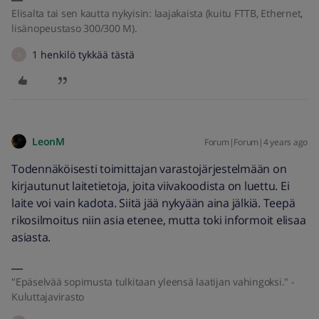
Elisalta tai sen kautta nykyisin: laajakaista (kuitu FTTB, Ethernet,
lisänopeustaso 300/300 M).
1 henkilö tykkää tästä
S
LeonM
Forum|Forum|4 years ago
Todennäköisesti toimittajan varastojärjestelmään on
kirjautunut laitetietoja, joita viivakoodista on luettu. Ei
laite voi vain kadota. Siitä jää nykyään aina jälkiä. Teepä
rikosilmoitus niin asia etenee, mutta toki informoit elisaa
asiasta.
"Epäselvää sopimusta tulkitaan yleensä laatijan vahingoksi." -
Kuluttajavirasto