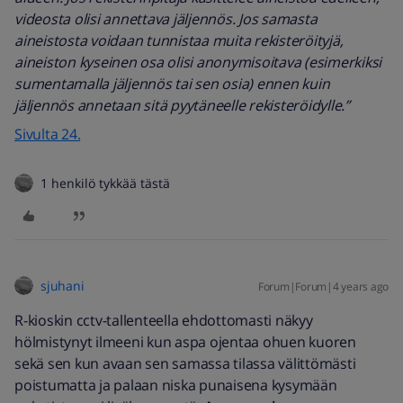
videosta olisi annettava jäljennös. Jos samasta
aineistosta voidaan tunnistaa muita rekisteröityjä,
aineiston kyseinen osa olisi anonymisoitava (esimerkiksi
sumentamalla jäljennös tai sen osia) ennen kuin
jäljennös annetaan sitä pyytäneelle rekisteröidylle.”
Sivulta 24.
1 henkilö tykkää tästä
sjuhani
Forum|Forum|4 years ago
R-kioskin cctv-tallenteella ehdottomasti näkyy
hölmistynyt ilmeeni kun aspa ojentaa ohuen kuoren
sekä sen kun avaan sen samassa tilassa välittömästi
poistumatta ja palaan niska punaisena kysymään