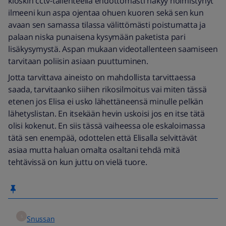
kioskin cctv-tallenteella ehdottomasti näkyy hölmistynyt
ilmeeni kun aspa ojentaa ohuen kuoren sekä sen kun
avaan sen samassa tilassa välittömästi poistumatta ja
palaan niska punaisena kysymään paketista pari
lisäkysymystä. Aspan mukaan videotallenteen saamiseen
tarvitaan poliisin asiaan puuttuminen.
Jotta tarvittava aineisto on mahdollista tarvittaessa
saada, tarvitaanko siihen rikosilmoitus vai miten tässä
etenen jos Elisa ei usko lähettäneensä minulle pelkän
lähetyslistan. En itsekään hevin uskoisi jos en itse tätä
olisi kokenut. En siis tässä vaiheessa ole eskaloimassa
tätä sen enempää, odottelen että Elisalla selvittävät
asiaa mutta haluan omalta osaltani tehdä mitä
tehtävissä on kun juttu on vielä tuore.
S
Snussan