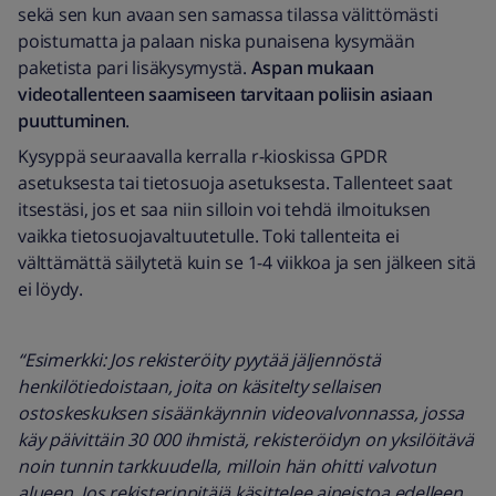
sekä sen kun avaan sen samassa tilassa välittömästi
poistumatta ja palaan niska punaisena kysymään
paketista pari lisäkysymystä.
Aspan mukaan
videotallenteen saamiseen tarvitaan poliisin asiaan
puuttuminen
.
Kysyppä seuraavalla kerralla r-kioskissa GPDR
asetuksesta tai tietosuoja asetuksesta. Tallenteet saat
itsestäsi, jos et saa niin silloin voi tehdä ilmoituksen
vaikka tietosuojavaltuutetulle. Toki tallenteita ei
välttämättä säilytetä kuin se 1-4 viikkoa ja sen jälkeen sitä
ei löydy.
“Esimerkki: Jos rekisteröity pyytää jäljennöstä
henkilötiedoistaan, joita on käsitelty sellaisen
ostoskeskuksen sisäänkäynnin videovalvonnassa, jossa
käy päivittäin 30 000 ihmistä, rekisteröidyn on yksilöitävä
noin tunnin tarkkuudella, milloin hän ohitti valvotun
alueen. Jos rekisterinpitäjä käsittelee aineistoa edelleen,