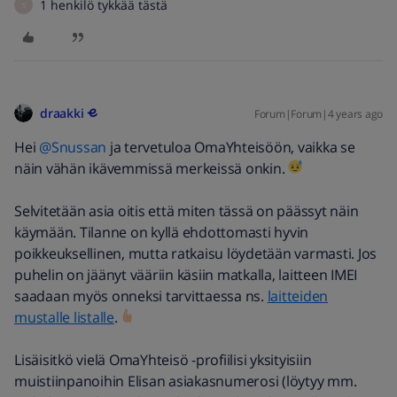
1 henkilö tykkää tästä
S
draakki
Forum|Forum|4 years ago
Hei
@Snussan
ja tervetuloa OmaYhteisöön, vaikka se
näin vähän ikävemmissä merkeissä onkin.
Selvitetään asia oitis että miten tässä on päässyt näin
käymään. Tilanne on kyllä ehdottomasti hyvin
poikkeuksellinen, mutta ratkaisu löydetään varmasti. Jos
puhelin on jäänyt vääriin käsiin matkalla, laitteen IMEI
saadaan myös onneksi tarvittaessa ns.
laitteiden
mustalle listalle
.
Lisäisitkö vielä OmaYhteisö -profiilisi yksityisiin
muistiinpanoihin Elisan asiakasnumerosi (löytyy mm.