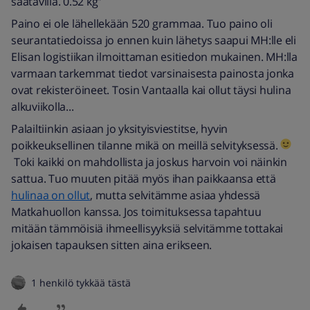
saatavilla. 0.52 kg”
Paino ei ole lähellekään 520 grammaa. Tuo paino oli
seurantatiedoissa jo ennen kuin lähetys saapui MH:lle eli
Elisan logistiikan ilmoittaman esitiedon mukainen. MH:lla
varmaan tarkemmat tiedot varsinaisesta painosta jonka
ovat rekisteröineet. Tosin Vantaalla kai ollut täysi hulina
alkuviikolla...
Palailtiinkin asiaan jo yksityisviestitse, hyvin
poikkeuksellinen tilanne mikä on meillä selvityksessä.
Toki kaikki on mahdollista ja joskus harvoin voi näinkin
sattua. Tuo muuten pitää myös ihan paikkaansa että
hulinaa on ollut
, mutta selvitämme asiaa yhdessä
Matkahuollon kanssa. Jos toimituksessa tapahtuu
mitään tämmöisiä ihmeellisyyksiä selvitämme tottakai
jokaisen tapauksen sitten aina erikseen.
1 henkilö tykkää tästä