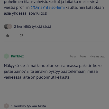
puhelimen tilausvahvistukselta) ja laitatko meille vielä
viestiä profiilin
@OmaYhteisö-tiimi
kautta, niin katsotaan
asia yhdessä läpi? Kiitos!
2 henkilöä tykkää tästä
S
Kimblez
Forum|Forum|4 years ago
K
Näkyykö siellä matkahuollon seurannassa paketin koko
ja/tai paino? Siitä ainakin pystyy päättelemään, missä
vaiheessa laite on pudonnut kelkasta.
1 henkilö tykkää tästä
S