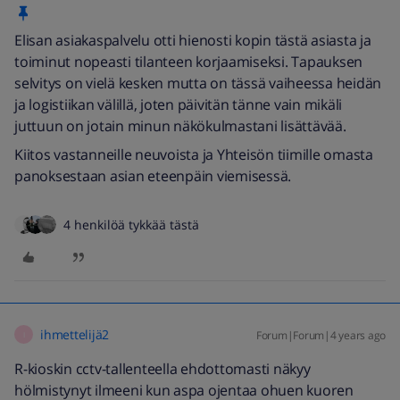
Elisan asiakaspalvelu otti hienosti kopin tästä asiasta ja
toiminut nopeasti tilanteen korjaamiseksi. Tapauksen
selvitys on vielä kesken mutta on tässä vaiheessa heidän
ja logistiikan välillä, joten päivitän tänne vain mikäli
juttuun on jotain minun näkökulmastani lisättävää.
Kiitos vastanneille neuvoista ja Yhteisön tiimille omasta
panoksestaan asian eteenpäin viemisessä.
4 henkilöä tykkää tästä
ihmettelijä2
Forum|Forum|4 years ago
I
R-kioskin cctv-tallenteella ehdottomasti näkyy
hölmistynyt ilmeeni kun aspa ojentaa ohuen kuoren