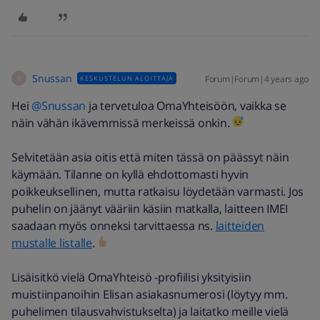
Snussan
Forum|Forum|4 years ago
KESKUSTELUN ALOITTAJA
S
Hei
@Snussan
ja tervetuloa OmaYhteisöön, vaikka se
näin vähän ikävemmissä merkeissä onkin.
Selvitetään asia oitis että miten tässä on päässyt näin
käymään. Tilanne on kyllä ehdottomasti hyvin
poikkeuksellinen, mutta ratkaisu löydetään varmasti. Jos
puhelin on jäänyt vääriin käsiin matkalla, laitteen IMEI
saadaan myös onneksi tarvittaessa ns.
laitteiden
mustalle listalle
.
Lisäisitkö vielä OmaYhteisö -profiilisi yksityisiin
muistiinpanoihin Elisan asiakasnumerosi (löytyy mm.
puhelimen tilausvahvistukselta) ja laitatko meille vielä