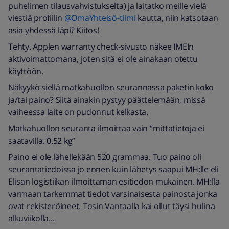
puhelimen tilausvahvistukselta) ja laitatko meille vielä
viestiä profiilin
@OmaYhteisö-tiimi
kautta, niin katsotaan
asia yhdessä läpi? Kiitos!
Tehty. Applen warranty check-sivusto näkee IMEIn
aktivoimattomana, joten sitä ei ole ainakaan otettu
käyttöön.
Näkyykö siellä matkahuollon seurannassa paketin koko
ja/tai paino? Siitä ainakin pystyy päättelemään, missä
vaiheessa laite on pudonnut kelkasta.
Matkahuollon seuranta ilmoittaa vain “mittatietoja ei
saatavilla. 0.52 kg”
Paino ei ole lähellekään 520 grammaa. Tuo paino oli
seurantatiedoissa jo ennen kuin lähetys saapui MH:lle eli
Elisan logistiikan ilmoittaman esitiedon mukainen. MH:lla
varmaan tarkemmat tiedot varsinaisesta painosta jonka
ovat rekisteröineet. Tosin Vantaalla kai ollut täysi hulina
alkuviikolla...