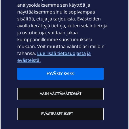
Laitteet & liittymät
analysoidaksemme sen käyttöä ja
näyttääksemme sinulle sopivampaa
sisältöä, etuja ja tarjouksia. Evästeiden
Palvelut
avulla kerättyjä tietoja, kuten selaintietoja
ja ostotietoja, voidaan jakaa
Tuki
kumppaneillemme suostumuksesi
mukaan. Voit muuttaa valintojasi milloin
tahansa.
Lue lisää tietosuojasta ja
Ajankohtaista
evästeistä.
Elisa Oyj
HYVÄKSY KAIKKI
In English
VAIN VÄLTTÄMÄTTÖMÄT
På Svenska
EVÄSTEASETUKSET
Sopimusehdot
Tietosuoja
Saavutettavuus
Evästeasetukset