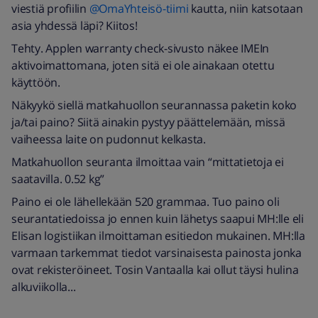
viestiä profiilin
@OmaYhteisö-tiimi
kautta, niin katsotaan
asia yhdessä läpi? Kiitos!
Tehty. Applen warranty check-sivusto näkee IMEIn
aktivoimattomana, joten sitä ei ole ainakaan otettu
käyttöön.
Näkyykö siellä matkahuollon seurannassa paketin koko
ja/tai paino? Siitä ainakin pystyy päättelemään, missä
vaiheessa laite on pudonnut kelkasta.
Matkahuollon seuranta ilmoittaa vain “mittatietoja ei
saatavilla. 0.52 kg”
Paino ei ole lähellekään 520 grammaa. Tuo paino oli
seurantatiedoissa jo ennen kuin lähetys saapui MH:lle eli
Elisan logistiikan ilmoittaman esitiedon mukainen. MH:lla
varmaan tarkemmat tiedot varsinaisesta painosta jonka
ovat rekisteröineet. Tosin Vantaalla kai ollut täysi hulina
alkuviikolla...