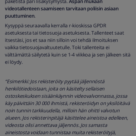
paketista pari lisäkysymystä.
Aspan mukaan
videotallenteen saamiseen tarvitaan poliisin asiaan
puuttuminen
.
Kysyppä seuraavalla kerralla r-kioskissa GPDR
asetuksesta tai tietosuoja asetuksesta. Tallenteet saat
itsestäsi, jos et saa niin silloin voi tehdä ilmoituksen
vaikka tietosuojavaltuutetulle. Toki tallenteita ei
välttämättä säilytetä kuin se 1-4 viikkoa ja sen jälkeen sitä
ei löydy.
“Esimerkki: Jos rekisteröity pyytää jäljennöstä
henkilötiedoistaan, joita on käsitelty sellaisen
ostoskeskuksen sisäänkäynnin videovalvonnassa, jossa
käy päivittäin 30 000 ihmistä, rekisteröidyn on yksilöitävä
noin tunnin tarkkuudella, milloin hän ohitti valvotun
alueen. Jos rekisterinpitäjä käsittelee aineistoa edelleen,
videosta olisi annettava jäljennös. Jos samasta
aineistosta voidaan tunnistaa muita rekisteröityjä,