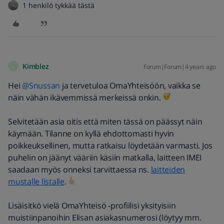
1 henkilö tykkää tästä
Kimblez
Forum|Forum|4 years ago
K
Hei
@Snussan
ja tervetuloa OmaYhteisöön, vaikka se
näin vähän ikävemmissä merkeissä onkin.
Selvitetään asia oitis että miten tässä on päässyt näin
käymään. Tilanne on kyllä ehdottomasti hyvin
poikkeuksellinen, mutta ratkaisu löydetään varmasti. Jos
puhelin on jäänyt vääriin käsiin matkalla, laitteen IMEI
saadaan myös onneksi tarvittaessa ns.
laitteiden
mustalle listalle
.
Lisäisitkö vielä OmaYhteisö -profiilisi yksityisiin
muistiinpanoihin Elisan asiakasnumerosi (löytyy mm.