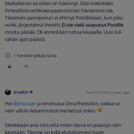
Matkallahan se sitten on hävinnyt. Eikä mitenkään
ihmeellistä verkkokauppaostosten häviämiset ole.
Tilaamani painepesuri ei ehtinyt Postillekaan, kun joku
vohki. Järjestelmä ilmoitti:
Ei ole vielä
saapunut Postille
monta päivää. Oli ennestään tuttua kaupalle. Uusi tuli
vähän ajan päästä.
1 henkilö tykkää tästä
S
draakki
Forum|Forum|4 years ago
Hei
@Snussan
ja tervetuloa OmaYhteisöön, vaikka se
näin vähän ikävemmissä merkeissä onkin.
Selvitetään asia oitis että miten tässä on päässyt näin
käymään. Tilanne on kyllä ehdottomasti hyvin