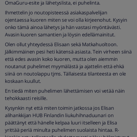
OmaGuru-esite ja lähetyslista, ei puhelinta.
Ihmettelin jo noutopisteessä asiakaspalvelijan
ojentaessa kuoren miten se voi olla kirjeenohut. Kysyin
onko tämä ainoa lähetys ja hän vastasi myöntävästi.
Avasin kuoren samantien ja löysin edellämainitut.
Olen ollut yhteydessä Elisaan sekä Matkahuoltoon.
Jälkimmäinen pesi heti kätensä asiasta. Tein virheen siinä
että edes avasin koko kuoren, mutta olen aiemmin
noutanut puhelimet myymälästä ja ajattelin että ehkä
siinä on noutolappu tjms. Tällaisesta tilanteesta en ole
koskaan kuullut.
En tiedä miten puhelimen lähettämisen voi vetää näin
tehokkaasti reisille.
Kysynkin nyt että miten toimin jatkossa jos Elisan
alihankkijan HUB Finlandin liukuhihnaduunari on
päättänyt että hänelle kelpaa luuri itselleen ja Elisa
yrittää periä minulta puhelimen suolaista hintaa. R-