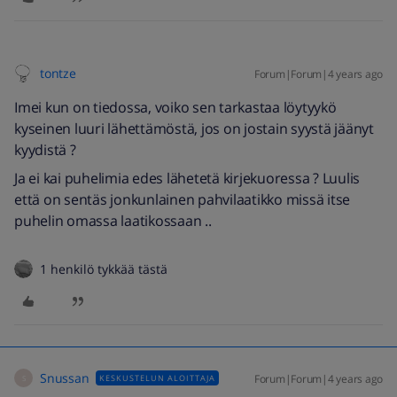
tontze
Forum|Forum|4 years ago
Imei kun on tiedossa, voiko sen tarkastaa löytyykö
kyseinen luuri lähettämöstä, jos on jostain syystä jäänyt
kyydistä ?
Ja ei kai puhelimia edes lähetetä kirjekuoressa ? Luulis
että on sentäs jonkunlainen pahvilaatikko missä itse
puhelin omassa laatikossaan ..
1 henkilö tykkää tästä
Snussan
Forum|Forum|4 years ago
KESKUSTELUN ALOITTAJA
S