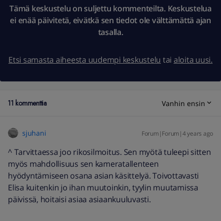
Tämä keskustelu on suljettu kommenteilta. Keskustelua
ei enää päivitetä, eivätkä sen tiedot ole välttämättä ajan
tasalla.
Etsi samasta aiheesta uudempi keskustelu
tai
aloita uusi.
11 kommenttia
Vanhin ensin
sjuhani
Forum|Forum|4 years ago
^ Tarvittaessa joo rikosilmoitus. Sen myötä tuleepi sitten
myös mahdollisuus sen kameratallenteen
hyödyntämiseen osana asian käsittelyä. Toivottavasti
Elisa kuitenkin jo ihan muutoinkin, tyylin muutamissa
päivissä, hoitaisi asiaa asiaankuuluvasti.