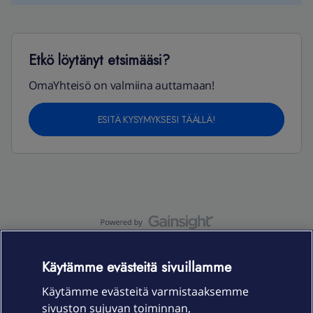
Etkö löytänyt etsimääsi?
OmaYhteisö on valmiina auttamaan!
ESITÄ KYSYMYKSESI TÄÄLLÄ!
OmaYhteisö-käyttöehdot
Accessibility statement
Käytämme evästeitä sivuillamme
Käytämme evästeitä varmistaaksemme
sivuston sujuvan toiminnan,