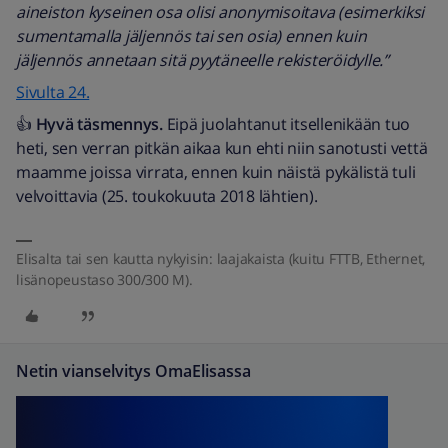
aineiston kyseinen osa olisi anonymisoitava (esimerkiksi
sumentamalla jäljennös tai sen osia) ennen kuin
jäljennös annetaan sitä pyytäneelle rekisteröidylle.”
Sivulta 24.
👍
Hyvä täsmennys.
Eipä juolahtanut itsellenikään tuo
heti, sen verran pitkän aikaa kun ehti niin sanotusti vettä
maamme joissa virrata, ennen kuin näistä pykälistä tuli
velvoittavia (25. toukokuuta 2018 lähtien).
Elisalta tai sen kautta nykyisin: laajakaista (kuitu FTTB, Ethernet,
lisänopeustaso 300/300 M).
Netin vianselvitys OmaElisassa