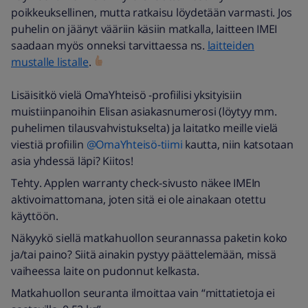
poikkeuksellinen, mutta ratkaisu löydetään varmasti. Jos
puhelin on jäänyt vääriin käsiin matkalla, laitteen IMEI
saadaan myös onneksi tarvittaessa ns.
laitteiden
mustalle listalle
.
Lisäisitkö vielä OmaYhteisö -profiilisi yksityisiin
muistiinpanoihin Elisan asiakasnumerosi (löytyy mm.
puhelimen tilausvahvistukselta) ja laitatko meille vielä
viestiä profiilin
@OmaYhteisö-tiimi
kautta, niin katsotaan
asia yhdessä läpi? Kiitos!
Tehty. Applen warranty check-sivusto näkee IMEIn
aktivoimattomana, joten sitä ei ole ainakaan otettu
käyttöön.
Näkyykö siellä matkahuollon seurannassa paketin koko
ja/tai paino? Siitä ainakin pystyy päättelemään, missä
vaiheessa laite on pudonnut kelkasta.
Matkahuollon seuranta ilmoittaa vain “mittatietoja ei