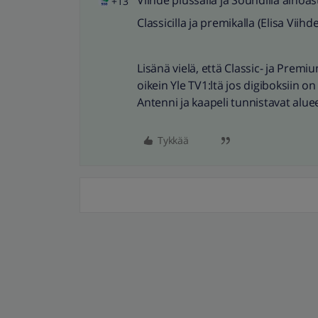
Viihde plussalla ja Soundilla ainoa
+13
Classicilla ja premikalla (Elisa Viih
Lisänä vielä, että Classic- ja Prem
oikein Yle TV1:ltä jos digiboksiin 
Antenni ja kaapeli tunnistavat alue
Tykkää