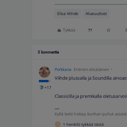
Elisa Viihde
Alueuutiset
Tykkää
5 kommenttia
Porkkana
Entinen elisalainen
Viihde plussalla ja Soundilla ainoa
+17
Classicilla ja premikalla oletusarvoi
Kyllä botti hoitaa, kunhan puhut asioist
1 henkilö tykkää tästä
T