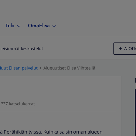
Tuki
OmaElisa
ALOIT
meisimmät keskustelut
uut Elisan palvelut
Alueuutiset Elisa Viihteellä
337 katselukerrat
 Perähikiän tv:ssä. Kuinka saisin oman alueen