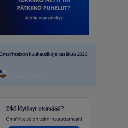
OmaYhteisön kuukausikirje kesäkuu 2026
1 kuukausi sitten
Etkö löytänyt etsimääsi?
OmaYhteisö on valmiina auttamaan!