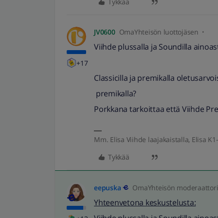
Tykkää
JV0600
OmaYhteisön luottojäsen
Viihde plussalla ja Soundilla ainoa
+17
Classicilla ja premikalla oletusarvoi
premikalla?
Porkkana tarkoittaa että Viihde Pr
Mm. Elisa Viihde laajakaistalla, Elisa K1-
Tykkää
eepuska
OmaYhteisön moderaattor
Yhteenvetona keskustelusta: