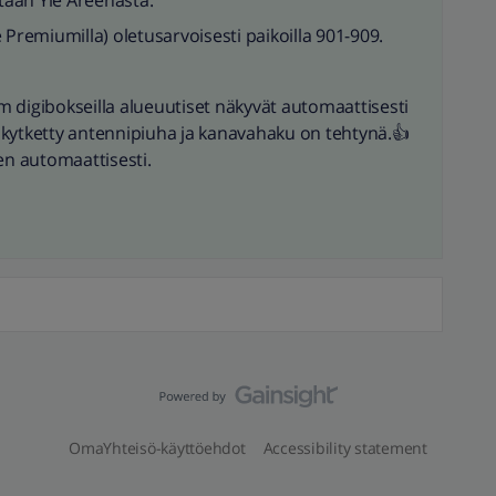
staan Yle Areenasta.
de Premiumilla) oletusarvoisesti paikoilla 901-909.
ium digibokseilla alueuutiset näkyvät automaattisesti
on kytketty antennipiuha ja kanavahaku on tehtynä.👍
en automaattisesti.
OmaYhteisö-käyttöehdot
Accessibility statement