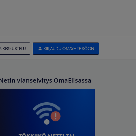
A KESKUSTELU
KIRJAUDU OMAYHTEISÖÖN
Netin vianselvitys OmaElisassa