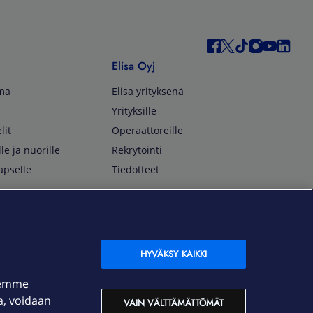
Elisa Oyj
lma
Elisa yrityksenä
Yrityksille
lit
Operaattoreille
lle ja nuorille
Rekrytointi
apselle
Tiedotteet
In English
isan asiakkaille
Customer Service
OmaElisa Self Service
HYVÄKSY KAIKKI
Moving to Finland
semme
Elisa Corporation
ja, voidaan
VAIN VÄLTTÄMÄTTÖMÄT