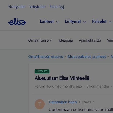
Yksityisille
Yrityksille
Elisa Oyj
Laitteet
Liittymät
Palvelut
OmaYhteisö
Ideapaja
Ajankohtaista
Vii
OmaYhteisön etusivu
Muut palvelut ja aiheet
M
VASTATTU
Alueuutiset Elisa Viihteellä
Forum|Forum|6 months ago
5 kommenttia
Tietämätön hönö
Tulokas
T
Uudenmaan uutiset aina vaan täällä