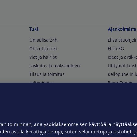
Tuki
Ajankohtaista
OmaElisa 24h
Elisa Etuohje
Ohjeet ja tuki
Elisa 5G
Viat ja häiriöt
Ideat ja artikke
Laskutus ja maksaminen
Liittymät lapsi
Tilaus ja toimitus
Kellopuhelin l
Laiteohjeet
Black Friday
Asiakaspalvelun yhteystiedot
Huippuetuja El
Soita Omagurulle
OmaYhteisö
Myymälät ja myyntipisteet
van toiminnan, analysoidaksemme sen käyttöä ja näyttääk
Kuuluvuuskartta
iden avulla kerättyjä tietoja, kuten selaintietoja ja ostotieto
Asiakastiedotteet