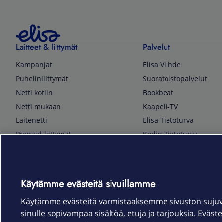
Laitteet & liittymät
Palvelut
Kampanjat
Elisa Viihde
Puhelinliittymät
Suoratoistopalvelut
Netti kotiin
Bookbeat
Netti mukaan
Kaapeli-TV
Laitenetti
Elisa Tietoturva
Prepaid-liittymät
Kodin Tietoturva
Puhelimet ja tarvikkeet
Mobiilivarmenne
Tietotekniikka
Kuka soittaa
Pelaaminen
Sähköpostipalvelu
Käytämme evästeitä sivuillamme
TV & audio
Elisa Kotiverkko
Käytämme evästeitä varmistaaksemme sivuston suju
Kodinkoneet
Elisa Pilvilinna
sinulle sopivampaa sisältöä, etuja ja tarjouksia. Eväste
Kamerat ja dronet
Elisa Laiteturva