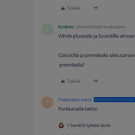
Tykkää
Kimblez
OmaYhteisön luottojäsen
K
Viihde plussalla ja Soundilla ainoa
Classicilla ja premikalla oletusarvoi
premikalla?
Tykkää
Tietämätön hönö
KESKUSTELUN ALOITTAJA
T
Porkkanalle tattis!
1 henkilö tykkää tästä