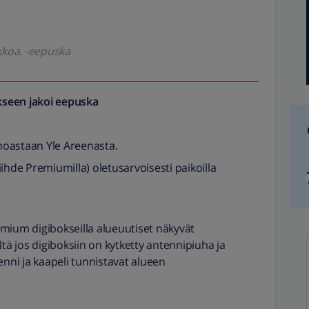
kkoa. -eepuska
seen jakoi
eepuska
inoastaan Yle Areenasta.
 Viihde Premiumilla) oletusarvoisesti paikoilla
Premium digibokseilla alueuutiset näkyvät
ltä jos digiboksiin on kytketty antennipiuha ja
nni ja kaapeli tunnistavat alueen