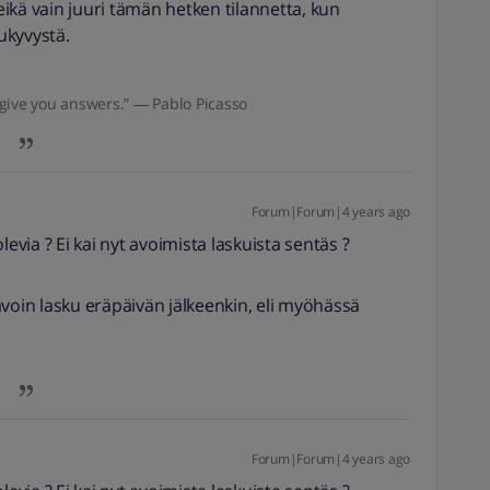
ikä vain juuri tämän hetken tilannetta, kun
ukyvystä.
give you answers.” ― Pablo Picasso
Forum|Forum|4 years ago
levia ? Ei kai nyt avoimista laskuista sentäs ?
in lasku eräpäivän jälkeenkin, eli myöhässä
Forum|Forum|4 years ago