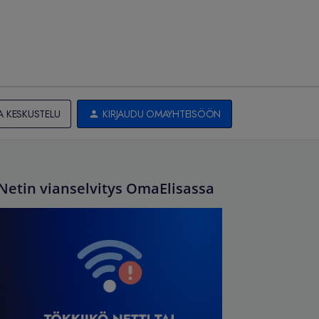
A KESKUSTELU
KIRJAUDU OMAYHTEISÖÖN
Netin vianselvitys OmaElisassa