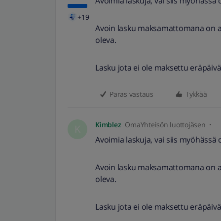
Avoimia laskuja, vai siis myöhässä o
+19
Avoin lasku maksamattomana on avo
oleva.
Lasku jota ei ole maksettu eräpäi
Paras vastaus
Tykkää
Kimblez
OmaYhteisön luottojäsen
K
Avoimia laskuja, vai siis myöhässä o
Avoin lasku maksamattomana on avo
oleva.
Lasku jota ei ole maksettu eräpäi