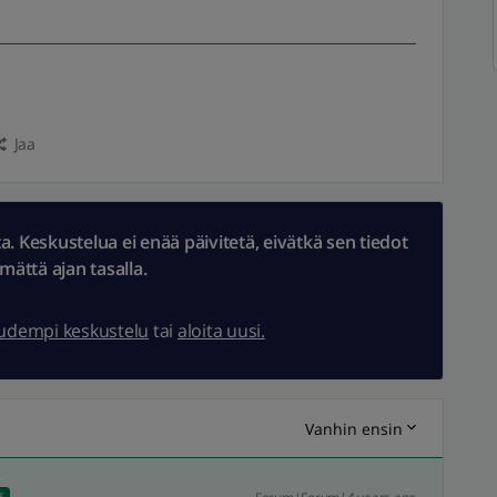
Jaa
 Keskustelua ei enää päivitetä, eivätkä sen tiedot
ämättä ajan tasalla.
uudempi keskustelu
tai
aloita uusi.
Vanhin ensin
S