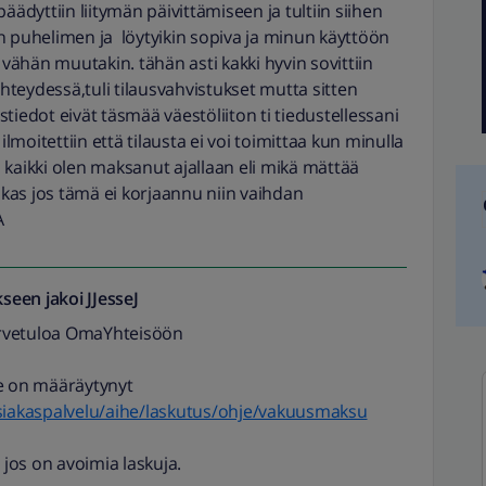
äädyttiin liitymän päivittämiseen ja tultiin siihen
n puhelimen ja löytyikin sopiva ja minun käyttöön
 vähän muutakin. tähän asti kakki hyvin sovittiin
teydessä,tuli tilausvahvistukset mutta sitten
tiedot eivät täsmää väestöliiton ti tiedustellessani
lmoitettiin että tilausta ei voi toimittaa kun minulla
 kaikki olen maksanut ajallaan eli mikä mättää
iakas jos tämä ei korjaannu niin vaihdan
A
seen jakoi
JJesseJ
rvetuloa OmaYhteisöön
lle on määräytynyt
/asiakaspalvelu/aihe/laskutus/ohje/vakuusmaksu
jos on avoimia laskuja.