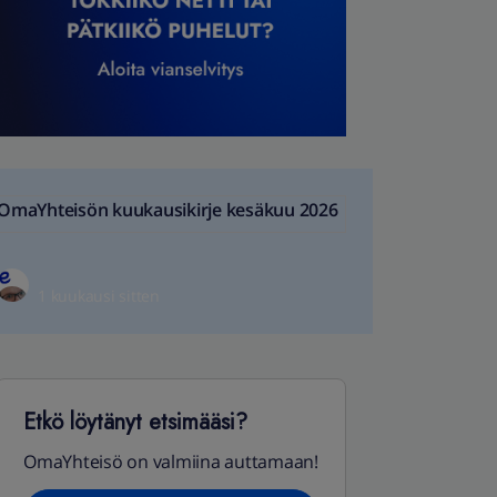
OmaYhteisön kuukausikirje kesäkuu 2026
1 kuukausi sitten
Etkö löytänyt etsimääsi?
OmaYhteisö on valmiina auttamaan!