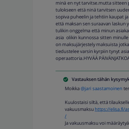
minä en nyt tarvitse.mutta sitteen p
tulokseen että ninä tarvitsen uude
sopiva puheelin ja tehtiin kaupat ja
että maksan sen suraavan laskun yh
tulikin onggelma että minun asiakas
asia olikin kunnossa sitten minulle i
on maksujärjestely maksuista jotka
tiedustelee varsin kyrpiin tynyt as
operaattoria.HYVÄÄ PÄIVÄNJATKO
Vastauksen tähän kysymyk
Moikka
@jari saastamoinen
te
Kuulostaisi siltä, että tilaukse
vakuusmaksu
https://elisa.fi
/
Ja vakuusmaksu voi määräytyä 