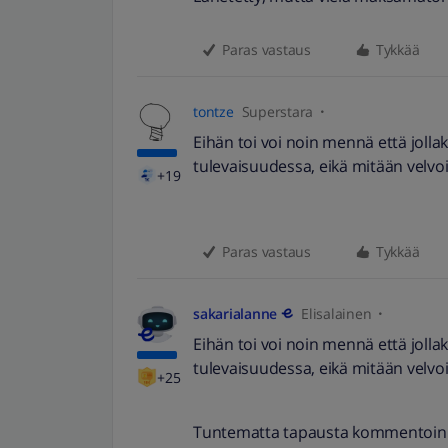
Paras vastaus
Tykkää
tontze
Superstara
Eihän toi voi noin mennä että jolla
tulevaisuudessa, eikä mitään velvoit
+19
Paras vastaus
Tykkää
sakarialanne
Elisalainen
Eihän toi voi noin mennä että jolla
tulevaisuudessa, eikä mitään velvoit
+25
Tuntematta tapausta kommentoin yle