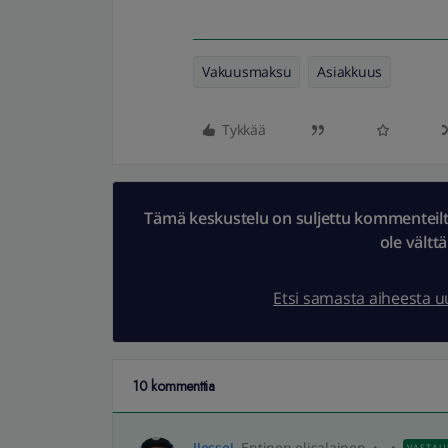
Vakuusmaksu
Asiakkuus
Tykkää
Tämä keskustelu on suljettu kommenteilta.
ole vältt
Etsi samasta aiheesta 
10 kommenttia
JJesseJ
Entinen elisalainen
VASTAU