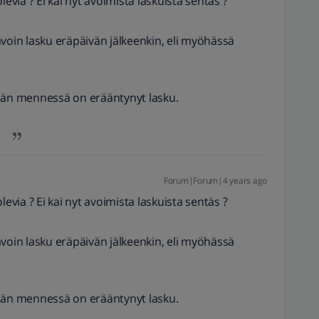
levia ? Ei kai nyt avoimista laskuista sentäs ?
in lasku eräpäivän jälkeenkin, eli myöhässä
vään mennessä on erääntynyt lasku.
Forum|Forum|4 years ago
levia ? Ei kai nyt avoimista laskuista sentäs ?
in lasku eräpäivän jälkeenkin, eli myöhässä
vään mennessä on erääntynyt lasku.