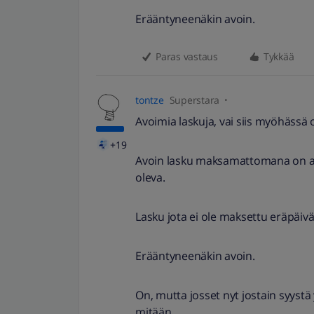
Erääntyneenäkin avoin.
Paras vastaus
Tykkää
tontze
Superstara
Avoimia laskuja, vai siis myöhässä o
+19
Avoin lasku maksamattomana on avo
oleva.
Lasku jota ei ole maksettu eräpäi
Erääntyneenäkin avoin.
On, mutta josset nyt jostain syystä
mitään.