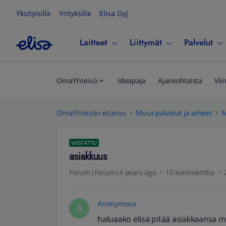
Yksityisille
Yrityksille
Elisa Oyj
Laitteet
Liittymät
Palvelut
OmaYhteisö
Ideapaja
Ajankohtaista
Vii
OmaYhteisön etusivu
Muut palvelut ja aiheet
M
VASTATTU
asiakkuus
Forum|Forum|4 years ago
10 kommenttia
Anonymous
A
haluaako elisa pitää asiakkaansa min