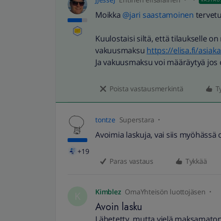
Moikka
@jari saastamoinen
tervet
Kuulostaisi siltä, että tilaukselle 
vakuusmaksu
https://elisa.fi/asi
Ja vakuusmaksu voi määräytyä jos o
Poista vastausmerkintä
T
tontze
Superstara
Avoimia laskuja, vai siis myöhässä o
+19
Paras vastaus
Tykkää
Kimblez
OmaYhteisön luottojäsen
K
Avoin lasku
Lähetetty, mutta vielä maksamaton