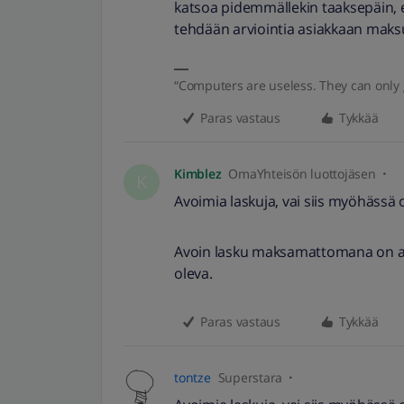
katsoa pidemmällekin taaksepäin, e
tehdään arviointia asiakkaan maks
“Computers are useless. They can only 
Paras vastaus
Tykkää
Kimblez
OmaYhteisön luottojäsen
K
Avoimia laskuja, vai siis myöhässä o
Avoin lasku maksamattomana on avo
oleva.
Paras vastaus
Tykkää
tontze
Superstara