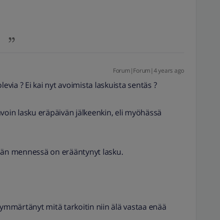
Forum|Forum|4 years ago
levia ? Ei kai nyt avoimista laskuista sentäs ?
in lasku eräpäivän jälkeenkin, eli myöhässä
vään mennessä on erääntynyt lasku.
 ymmärtänyt mitä tarkoitin niin älä vastaa enää