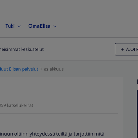
Tuki
OmaElisa
ALOIT
meisimmät keskustelut
uut Elisan palvelut
asiakkuus
259 katselukerrat
uun oltiinn yhteydessä teiltä ja tarjottiin mitä