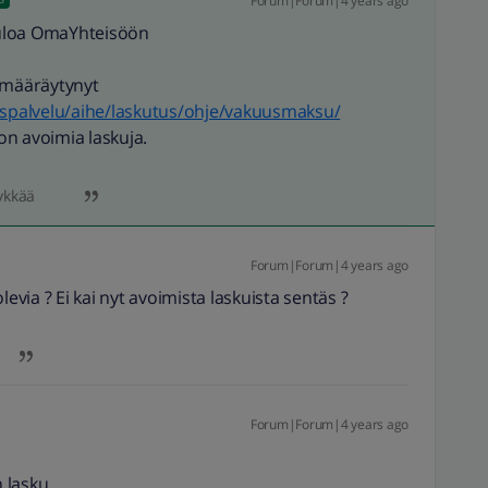
Forum|Forum|4 years ago
uloa OmaYhteisöön
on määräytynyt
akaspalvelu/aihe/laskutus/ohje/vakuusmaksu/
n avoimia laskuja.
ykkää
Forum|Forum|4 years ago
levia ? Ei kai nyt avoimista laskuista sentäs ?
Forum|Forum|4 years ago
 lasku.