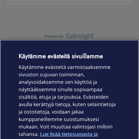
OmaYhteisö-käyttöehdot
Accessibility statement
Käytämme evästeitä sivuillamme
Käytämme evästeitä varmistaaksemme
sivuston sujuvan toiminnan,
Laitteet & liittymät
analysoidaksemme sen käyttöä ja
näyttääksemme sinulle sopivampaa
sisältöä, etuja ja tarjouksia. Evästeiden
Palvelut
avulla kerättyjä tietoja, kuten selaintietoja
ja ostotietoja, voidaan jakaa
Tuki
kumppaneillemme suostumuksesi
mukaan. Voit muuttaa valintojasi milloin
tahansa.
Lue lisää tietosuojasta ja
Ajankohtaista