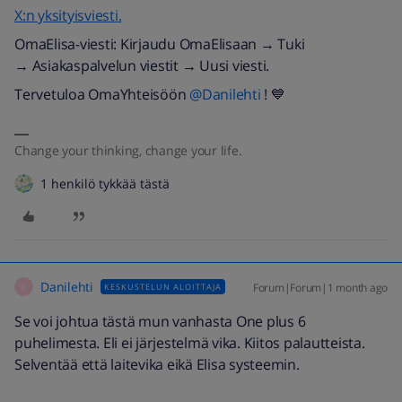
X:n yksityisviesti.
OmaElisa-viesti: Kirjaudu OmaElisaan → Tuki
→ Asiakaspalvelun viestit → Uusi viesti.
Tervetuloa OmaYhteisöön ​
@Danilehti
! 💙
Change your thinking, change your life.
1 henkilö tykkää tästä
Danilehti
Forum|Forum|1 month ago
KESKUSTELUN ALOITTAJA
D
Se voi johtua tästä mun vanhasta One plus 6
puhelimesta. Eli ei järjestelmä vika. Kiitos palautteista.
Selventää että laitevika eikä Elisa systeemin.