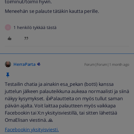
toiminut/toimii hyvin.
Meneehän se palaute tätäkin kautta perille.
1 henkilö tykkää tästä
D
HerraParta
Forum|Forum|1 month ago
Testailin chatia ja ainakin esa_pekan (botti) kanssa
juttelun jälkeen palauteikkuna aukeaa normaalisti ja siinä
näkyy kysymykset. 👍Palautteita on myös tullut saman
päivän ajalta. Voit laittaa palautteen myös vaikkapa
Facebookin tai X:n yksityisviestillä, tai sitten lähettää
OmaElisan viestinä. 🙏
Facebookin yksityisviesti.