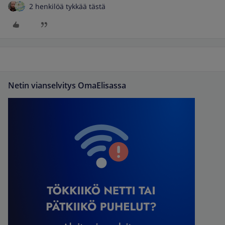
2 henkilöä tykkää tästä
Netin vianselvitys OmaElisassa