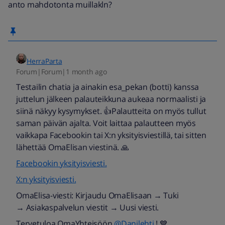
anto mahdotonta muillakln?
HerraParta
Forum|Forum|1 month ago
Testailin chatia ja ainakin esa_pekan (botti) kanssa
juttelun jälkeen palauteikkuna aukeaa normaalisti ja
siinä näkyy kysymykset. 👍Palautteita on myös tullut
saman päivän ajalta. Voit laittaa palautteen myös
vaikkapa Facebookin tai X:n yksityisviestillä, tai sitten
lähettää OmaElisan viestinä. 🙏
Facebookin yksityisviesti.
X:n yksityisviesti.
OmaElisa-viesti: Kirjaudu OmaElisaan → Tuki
→ Asiakaspalvelun viestit → Uusi viesti.
Tervetuloa OmaYhteisöön ​
@Danilehti
! 💙