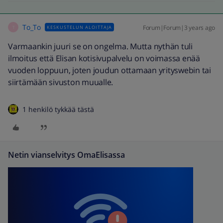
To_To
Forum|Forum|3 years ago
KESKUSTELUN ALOITTAJA
T
Varmaankin juuri se on ongelma. Mutta nythän tuli
ilmoitus että Elisan kotisivupalvelu on voimassa enää
vuoden loppuun, joten joudun ottamaan yrityswebin tai
siirtämään sivuston muualle.
1 henkilö tykkää tästä
Netin vianselvitys OmaElisassa