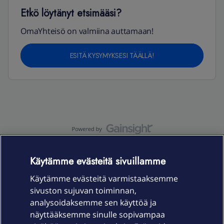
Etkö löytänyt etsimääsi?
OmaYhteisö on valmiina auttamaan!
ESITÄ KYSYMYKSESI TÄÄLLÄ!
OmaYhteisö-käyttöehdot
Accessibility statement
Käytämme evästeitä sivuillamme
Käytämme evästeitä varmistaaksemme
sivuston sujuvan toiminnan,
Laitteet & liittymät
analysoidaksemme sen käyttöä ja
näyttääksemme sinulle sopivampaa