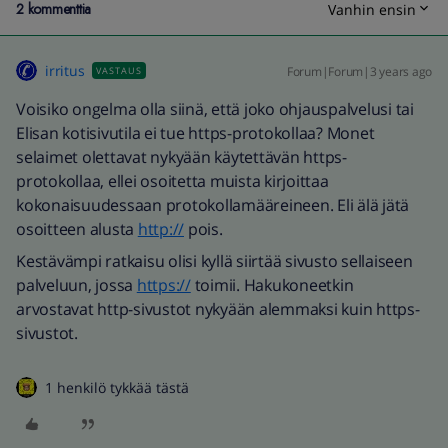
2 kommenttia
Vanhin ensin
irritus
Forum|Forum|3 years ago
VASTAUS
Voisiko ongelma olla siinä, että joko ohjauspalvelusi tai
Elisan kotisivutila ei tue https-protokollaa? Monet
selaimet olettavat nykyään käytettävän https-
protokollaa, ellei osoitetta muista kirjoittaa
kokonaisuudessaan protokollamääreineen. Eli älä jätä
osoitteen alusta
http://
pois.
Kestävämpi ratkaisu olisi kyllä siirtää sivusto sellaiseen
palveluun, jossa
https://
toimii. Hakukoneetkin
arvostavat http-sivustot nykyään alemmaksi kuin https-
sivustot.
1 henkilö tykkää tästä