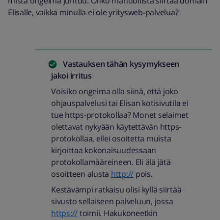
mistä ongelma johtuu. Onko mahdollista siirtää domain
Elisalle, vaikka minulla ei ole yritysweb-palvelua?
Vastauksen tähän kysymykseen
jakoi
irritus
Voisiko ongelma olla siinä, että joko
ohjauspalvelusi tai Elisan kotisivutila ei
tue https-protokollaa? Monet selaimet
olettavat nykyään käytettävän https-
protokollaa, ellei osoitetta muista
kirjoittaa kokonaisuudessaan
protokollamääreineen. Eli älä jätä
osoitteen alusta
http://
pois.
Kestävämpi ratkaisu olisi kyllä siirtää
sivusto sellaiseen palveluun, jossa
https://
toimii. Hakukoneetkin