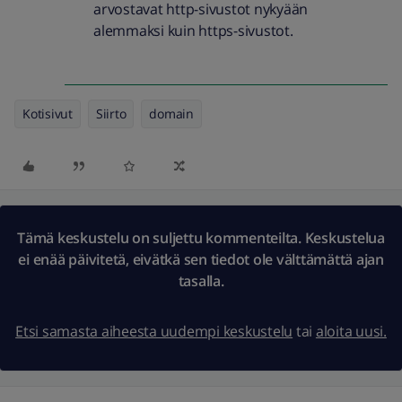
arvostavat http-sivustot nykyään
alemmaksi kuin https-sivustot.
Kotisivut
Siirto
domain
Tämä keskustelu on suljettu kommenteilta. Keskustelua
ei enää päivitetä, eivätkä sen tiedot ole välttämättä ajan
tasalla.
Etsi samasta aiheesta uudempi keskustelu
tai
aloita uusi.