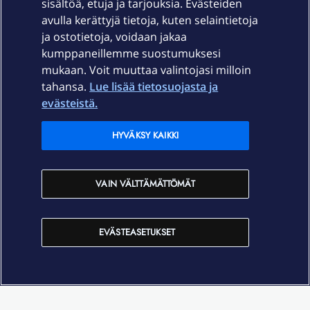
sisältöä, etuja ja tarjouksia. Evästeiden
Palvelut
avulla kerättyjä tietoja, kuten selaintietoja
ja ostotietoja, voidaan jakaa
Tuki
kumppaneillemme suostumuksesi
mukaan. Voit muuttaa valintojasi milloin
tahansa.
Lue lisää tietosuojasta ja
Ajankohtaista
evästeistä.
Elisa Oyj
HYVÄKSY KAIKKI
In English
VAIN VÄLTTÄMÄTTÖMÄT
På Svenska
EVÄSTEASETUKSET
Sopimusehdot
Tietosuoja
Saavutettavuus
Evästeasetukset
Tekijänoikeudet © 2026 Elisa Oyj.