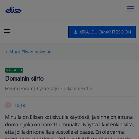
KIRJAUDU OMAYHTEISÖÖN
Muut Elisan palvelut
VASTATTU
Domainin siirto
Forum|Forum|3 years ago
2 kommenttia
To_To
T
Minulla on Elisan kotisivutila käytössä, ja sinne ohjattuna
domain joka on hankittu muualta. Näyttää kuitenkin siltä,
että joillakin koneilla sivustolle ei pääse. En ole varma