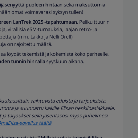
lijäsenyyttä puoleen hintaan
sekä
maksuttomia
mään omat voimavarasi syksyn tullen!
pereen LanTrek 2025 -tapahtumaan
. Pelikulttuurin
 virallisia eSM-turnauksia, laajan retro- ja
ttajia (mm. Lakko ja Nelli Orell)
puja on rajoitettu määrä.
issa löydät tekemistä ja kokemista koko perheelle.
hden tunnin hinnalla
syyskuun aikana.
uukausittain vaihtuvista eduista ja tarjouksista.
nta ja suunnattu kaikille Elisan henkilöasiakkaille.
 ja tarjoukset sekä jäsentasosi myös puhelimesi
maElisa-sovellus täältä
jelman eduista? Millaisia etuja toivoisit Elisa