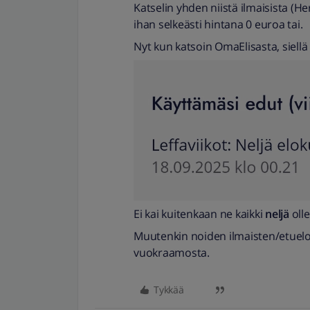
Katselin yhden niistä ilmaisista (Her
ihan selkeästi hintana 0 euroa tai.
Nyt kun katsoin OmaElisasta, siellä
Ei kai kuitenkaan ne kaikki
neljä
oll
Muutenkin noiden ilmaisten/etuelok
vuokraamosta.
Tykkää