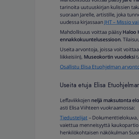
tarinoita uutuuskirjan kulissien t
suoraan Jarelle, artistille, joka tu
uudessa kirjassaan
JHT – Missio va
Mahdollisuus voittaa pääsy
Haloo H
ennakkokuuntelusessioon
. Tilai
Useita arvontoja, joissa voit voitt
liikkeisiin),
Museokortin vuodeksi
t
Osallistu Elisa Etuohjelman arvont
Useita etuja Elisa Etuohjelman
Leffaviikkojen
neljä maksutonta e
asti Elisa Viihteen vuokraamossa:
Tiedustelijat
– Dokumenttielokuva, j
vaiettua menneisyyttä kaukopartio
henkilökohtaisen näkökulman Suo