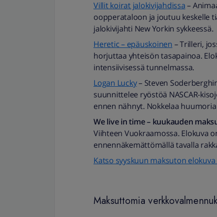
Villit koirat jalokivijahdissa
– Animaa
oopperataloon ja joutuu keskelle t
jalokivijahti New Yorkin sykkeessä.
Heretic – epäuskoinen
– Trilleri, j
horjuttaa yhteisön tasapainoa. Eloku
intensiivisessä tunnelmassa.
Logan Lucky
– Steven Soderberghin
suunnittelee ryöstöä NASCAR-kisoje
ennen nähnyt. Nokkelaa huumoria ja
We live in time – k
uukauden maksu
Viihteen Vuokraamossa. Elokuva on 
ennennäkemättömällä tavalla rakk
Katso syyskuun maksuton elokuva 
Maksuttomia verkkovalmennuksi