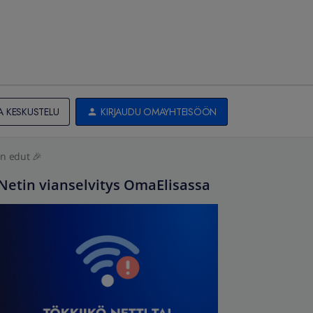
A KESKUSTELU
KIRJAUDU OMAYHTEISÖÖN
un edut 🎉
Netin vianselvitys OmaElisassa