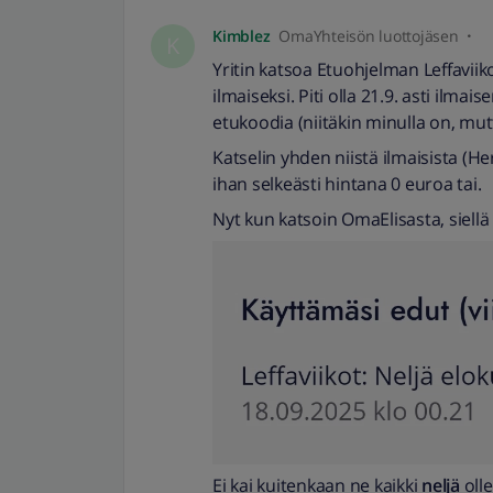
Kimblez
OmaYhteisön luottojäsen
K
Yritin katsoa Etuohjelman Leffaviik
ilmaiseksi. Piti olla 21.9. asti il
etukoodia (niitäkin minulla on, mut
Katselin yhden niistä ilmaisista (Her
ihan selkeästi hintana 0 euroa tai.
Nyt kun katsoin OmaElisasta, siellä
Ei kai kuitenkaan ne kaikki
neljä
oll