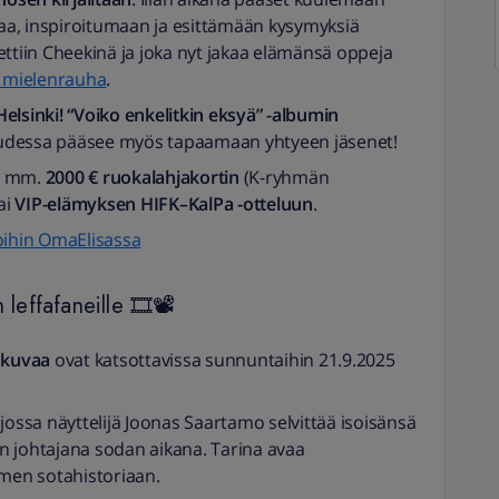
akaa, inspiroitumaan ja esittämään kysymyksiä
nnettiin Cheekinä ja joka nyt jakaa elämänsä oppeja
i mielenrauha
.
elsinki! “Voiko enkelitkin eksyä” -albumin
suudessa pääsee myös tapaamaan yhtyeen jäsenet!
aa mm.
2000 € ruokalahjakortin
(K-ryhmän
ai
VIP-elämyksen HIFK–KalPa -otteluun
.
oihin OmaElisassa
 leffafaneille 🎞📽
lokuvaa
ovat katsottavissa sunnuntaihin 21.9.2025
ossa näyttelijä Joonas Saartamo selvittää isoisänsä
n johtajana sodan aikana. Tarina avaa
men sotahistoriaan.