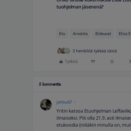
tuohjelman jäsenenä?
Etu
Arvonta
Elokuvat
Elisa 
3 henkilöä tykkää tästä
Tykkää
5 kommenttia
jortsu67
Yritin katsoa Etuohjelman Leffaviik
ilmaiseksi. Piti olla 21.9. asti il
etukoodia (niitäkin minulla on, mut