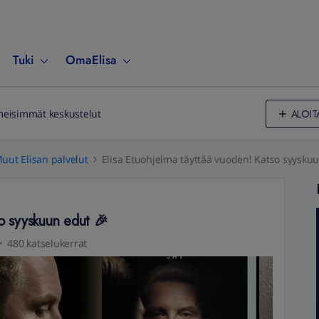
Tuki
OmaElisa
ALOIT
meisimmät keskustelut
uut Elisan palvelut
Elisa Etuohjelma täyttää vuoden! Katso syysku
so syyskuun edut 🎉
480 katselukerrat