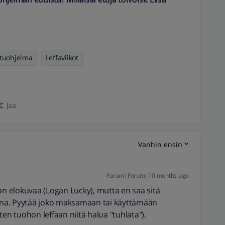
Etuohjelma
Leffaviikot
Jaa
Vanhin ensin
Forum|Forum|10 months ago
on elokuvaa (Logan Lucky), mutta en saa sitä
maisena. Pyytää joko maksamaan tai käyttämään
ten tuohon leffaan niitä halua "tuhlata").