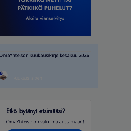
OmaYhteisön kuukausikirje kesäkuu 2026
1 kuukausi sitten
Etkö löytänyt etsimääsi?
OmaYhteisö on valmiina auttamaan!