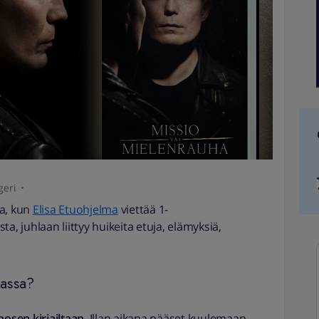
geri
a, kun
Elisa Etuohjelma
viettää 1-
ta, juhlaan liittyy huikeita etuja, elämyksiä,
nassa?
ihosen kirjailtaan
. Illan aikana pääset kuulemaan