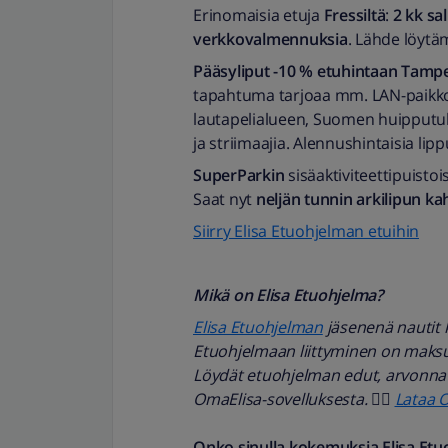
Erinomaisia etuja
Fressiltä
:
2 kk sa
verkkovalmennuksia
. Lähde löytä
Pääsyliput -10 % etuhintaan Tam
tapahtuma tarjoaa mm. LAN-paikkoja,
lautapelialueen, Suomen huipputube
ja striimaajia. Alennushintaisia lip
SuperParkin
sisäaktiviteettipuisto
Saat nyt
neljän tunnin arkilipun ka
Siirry Elisa Etuohjelman etuihin
Mikä on Elisa Etuohjelma?
Elisa Etuohjelman
jäsenenä nautit k
Etuohjelmaan liittyminen on maksuto
Löydät etuohjelman edut, arvonnat
OmaElisa-sovelluksesta. 👉🏻
Lataa O
Onko sinulla kokemuksia Elisa Etuoh