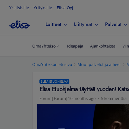
Yksityisille
Yrityksille
Elisa Oyj
Laitteet
Liittymät
Palvelut
OmaYhteisö
Ideapaja
Ajankohtaista
Vii
OmaYhteisön etusivu
Muut palvelut ja aiheet
M
ELISA ETUOHJELMA
Elisa Etuohjelma täyttää vuoden! Kat
Forum|Forum|10 months ago
5 kommenttia