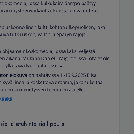
tiokomedia, jossa kulkukoira Sampo päätyy
iaran mysteerivarkautta. Edessä on vauhdikas
ossa uskonnollinen kultti kohtaa ulkopuolisen, joka
va tutkii uskon, vallan ja epäilyn rajoja
 ohjaama rikoskomedia, jossa kaksi veljestä
n aikana. Mukana Daniel Craig roolissa, jota et ole
 yllättäviä käänteitä luvassa!
ton elokuva
on nähtävissä 1.-15.9.2025 Elisa
syvällinen ja koskettava draama, joka sukeltaa
auden ja menetyksen teemojen äärelle.
täältä
a ja etuhintaisia lippuja