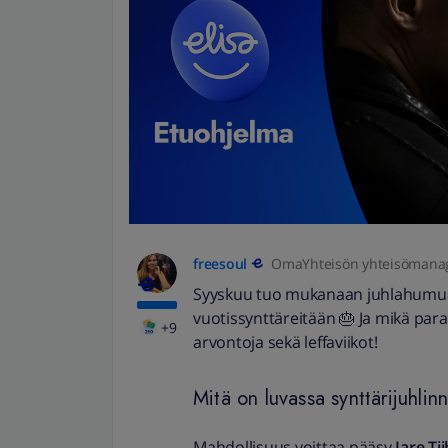
freesoul
OmaYhteisön yhteisömana
Syyskuu tuo mukanaan juhlahumu
vuotissynttäreitään 🎂 Ja mikä paras
+9
arvontoja sekä leffaviikot!
Mitä on luvassa synttärijuhlin
Mahdollisuus voittaa pääsy
Jare Ti