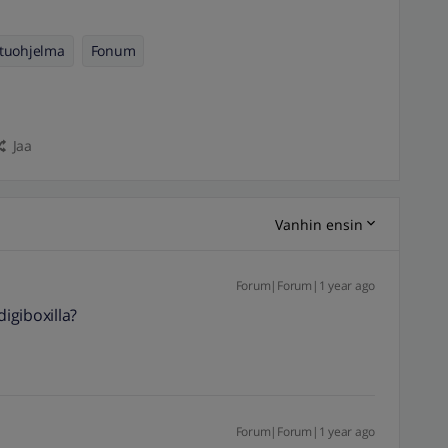
Etuohjelma
Fonum
Jaa
Vanhin ensin
Forum|Forum|1 year ago
igiboxilla?
Forum|Forum|1 year ago