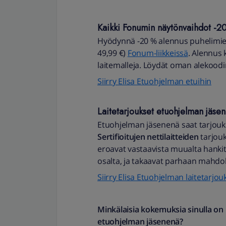
Kaikki Fonumin näytönvaihdot -2
Hyödynnä -20 % alennus puhelimien 
49,99 €)
Fonum-liikkeissä
. Alennus 
laitemalleja. Löydät oman alekoodi
Siirry Elisa Etuohjelman etuihin
Laitetarjoukset etuohjelman jäseni
Etuohjelman jäsenenä saat tarjouksi
Sertifioitujen nettilaitteiden
tarjou
eroavat vastaavista muualta hankitu
osalta, ja takaavat parhaan mahdo
Siirry Elisa Etuohjelman laitetarjou
Minkälaisia kokemuksia sinulla on E
etuohjelman jäsenenä?