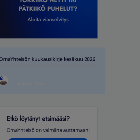
OmaYhteisön kuukausikirje kesäkuu 2026
1 kuukausi sitten
Etkö löytänyt etsimääsi?
OmaYhteisö on valmiina auttamaan!