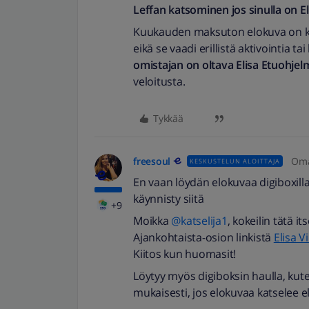
Leffan katsominen jos sinulla on El
Kuukauden maksuton elokuva on kat
eikä se vaadi erillistä aktivointia ta
omistajan on oltava Elisa Etuohjel
veloitusta.
Tykkää
freesoul
Oma
KESKUSTELUN ALOITTAJA
En vaan löydän elokuvaa digiboxilla
käynnisty siitä
+9
Moikka ​
@katselija1
, kokeilin tätä i
Ajankohtaista-osion linkistä
Elisa V
Kiitos kun huomasit!
Löytyy myös digiboksin haulla, kute
mukaisesti, jos elokuvaa katselee eli