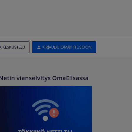
A KESKUSTELU
KIRJAUDU OMAYHTEISÖÖN
Netin vianselvitys OmaElisassa