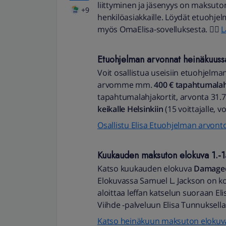
liittyminen ja jäsenyys on maksutont
+9
henkilöasiakkaille. Löydät etuohjel
myös OmaElisa-sovelluksesta. 👉🏻
L
Etuohjelman arvonnat heinäkuuss
Voit osallistua useisiin etuohjelma
arvomme mm.
400 € tapahtumalah
tapahtumalahjakortit, arvonta 31.7.
keikalle Helsinkiin
(15 voittajalle, v
Osallistu Elisa Etuohjelman arvont
Kuukauden maksuton elokuva 1.-
Katso kuukauden elokuva
Damage
Elokuvassa Samuel L. Jackson on k
aloittaa leffan katselun suoraan Elisa
Viihde -palveluun Elisa Tunnuksella
Katso heinäkuun maksuton elokuva