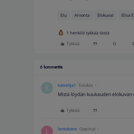
Etu
Arvonta
Elokuvat
Elisa 
1 henkilö tykkää tästä
Tykkää
6 kommenttia
katselija1
Tulokas
K
Mistä löydän kuukauden elokuvan d
Tykkää
lentokone
Oppinut
L