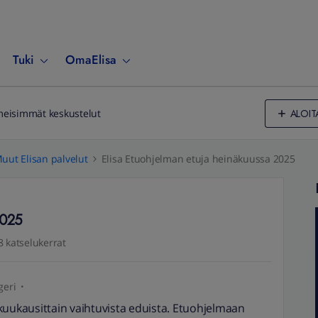
Tuki
OmaElisa
ALOIT
meisimmät keskustelut
uut Elisan palvelut
Elisa Etuohjelman etuja heinäkuussa 2025
2025
8 katselukerrat
geri
kuukausittain vaihtuvista eduista. Etuohjelmaan