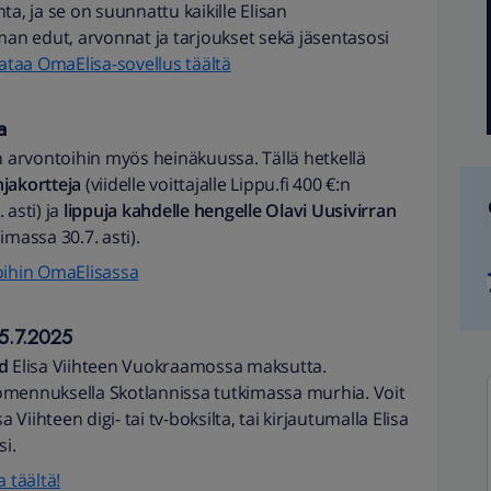
a, ja se on suunnattu kaikille Elisan
man edut, arvonnat ja tarjoukset sekä jäsentasosi
ataa OmaElisa-sovellus täältä
a
n arvontoihin myös heinäkuussa. Tällä hetkellä
jakortteja
(viidelle voittajalle Lippu.fi 400 €:n
 asti) ja
lippuja kahdelle hengelle Olavi Uusivirran
oimassa 30.7. asti).
oihin OmaElisassa
15.7.2025
d
Elisa Viihteen Vuokraamossa maksutta.
omennuksella Skotlannissa tutkimassa murhia. Voit
 Viihteen digi- tai tv-boksilta, tai kirjautumalla Elisa
si.
 täältä!