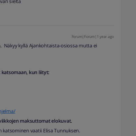
van sieltä
Forum|Forum|1 year ago
. Näkyy kyllä Ajankohtaista-osiossa mutta ei
katsomaan, kun liityt:
ohjelma/
viikkojen maksuttomat elokuvat.
katsominen vaatii Elisa Tunnuksen.