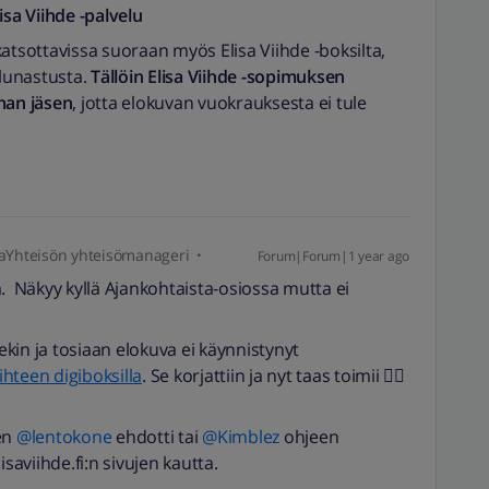
isa Viihde -palvelu
sottavissa suoraan myös Elisa Viihde -boksilta,
i lunastusta.
Tällöin Elisa Viihde -sopimuksen
man jäsen
, jotta elokuvan vuokrauksesta ei tule
Yhteisön yhteisömanageri
Forum|Forum|1 year ago
. Näkyy kyllä Ajankohtaista-osiossa mutta ei
tsekin ja tosiaan elokuva ei käynnistynyt
iihteen digiboksilla
. Se korjattiin ja nyt taas toimii 👍🏻
n ​
@lentokone
ehdotti tai ​
@Kimblez
ohjeen
saviihde.fi:n sivujen kautta.