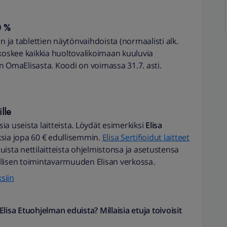
0 %
ja tablettien näytönvaihdoista (normaalisti alk.
koskee kaikkia huoltovalikoimaan kuuluvia
n OmaElisasta. Koodi on voimassa 31.7. asti.
lle
a useista laitteista. Löydät esimerkiksi
Elisa
ksia jopa 60 € edullisemmin.
Elisa Sertifioidut laitteet
ista nettilaitteista ohjelmistonsa ja asetustensa
llisen toimintavarmuuden Elisan verkossa.
ksiin
lisa Etuohjelman eduista? Millaisia etuja toivoisit