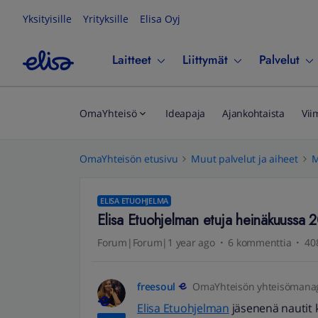
Yksityisille
Yrityksille
Elisa Oyj
Laitteet
Liittymät
Palvelut
OmaYhteisö
Ideapaja
Ajankohtaista
Vii
OmaYhteisön etusivu
Muut palvelut ja aiheet
M
ELISA ETUOHJELMA
Elisa Etuohjelman etuja heinäkuussa 
Forum|Forum|1 year ago
6 kommenttia
40
freesoul
OmaYhteisön yhteisömana
Elisa Etuohjelman
jäsenenä nautit 