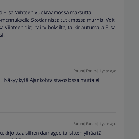
d
Elisa Viihteen Vuokraamossa maksutta.
omennuksella Skotlannissa tutkimassa murhia. Voit
 Viihteen digi- tai tv-boksilta, tai kirjautumalla Elisa
si.
Forum|Forum|1 year ago
. Näkyy kyllä Ajankohtaista-osiossa mutta ei
Forum|Forum|1 year ago
u,kirjoittaa siihen damaged tai sitten ylhäältä