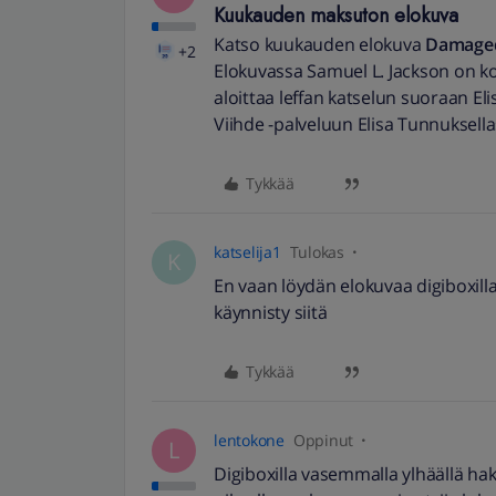
Kuukauden maksuton elokuva
Katso kuukauden elokuva
Damage
+2
Elokuvassa Samuel L. Jackson on k
aloittaa leffan katselun suoraan Elisa
Viihde -palveluun Elisa Tunnuksella
Tykkää
katselija1
Tulokas
K
En vaan löydän elokuvaa digiboxilla
käynnisty siitä
Tykkää
lentokone
Oppinut
L
Digiboxilla vasemmalla ylhäällä hak