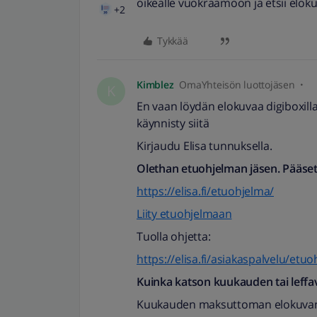
oikealle vuokraamoon ja etsii eloku
+2
Tykkää
Kimblez
OmaYhteisön luottojäsen
K
En vaan löydän elokuvaa digiboxilla
käynnisty siitä
Kirjaudu Elisa tunnuksella.
Olethan etuohjelman jäsen. Pääset 
https://elisa.fi/etuohjelma/
Liity etuohjelmaan
Tuolla ohjetta:
https://elisa.fi/asiakaspalvelu/etu
Kuinka katson kuukauden tai leffa
Kuukauden maksuttoman elokuvan 