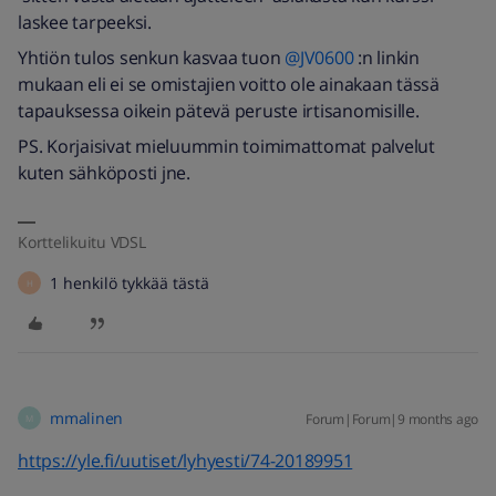
laskee tarpeeksi.
Yhtiön tulos senkun kasvaa tuon ​
@JV0600
:n linkin
mukaan eli ei se omistajien voitto ole ainakaan tässä
tapauksessa oikein pätevä peruste irtisanomisille.
PS. Korjaisivat mieluummin toimimattomat palvelut
kuten sähköposti jne.
Korttelikuitu VDSL
1 henkilö tykkää tästä
H
mmalinen
Forum|Forum|9 months ago
M
https://yle.fi/uutiset/lyhyesti/74-20189951