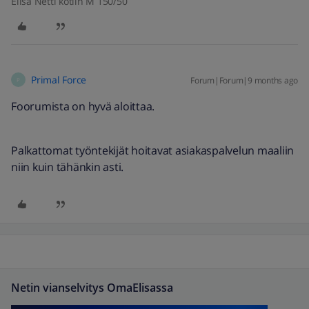
Elisa Netti kotiin M 150/50
Primal Force
Forum|Forum|9 months ago
P
Foorumista on hyvä aloittaa.
Palkattomat työntekijät hoitavat asiakaspalvelun maaliin
niin kuin tähänkin asti.
Netin vianselvitys OmaElisassa