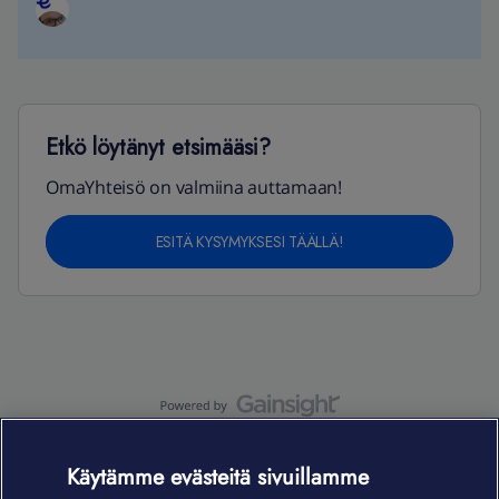
Etkö löytänyt etsimääsi?
OmaYhteisö on valmiina auttamaan!
ESITÄ KYSYMYKSESI TÄÄLLÄ!
OmaYhteisö-käyttöehdot
Accessibility statement
Käytämme evästeitä sivuillamme