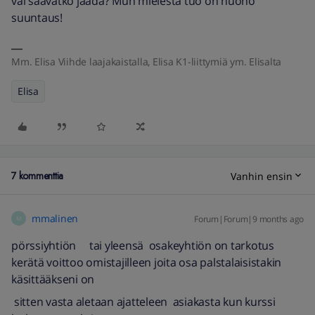
vai saavatko jäädä? Mun mielestä tuo on huono
suuntaus!
Mm. Elisa Viihde laajakaistalla, Elisa K1-liittymiä ym. Elisalta
Elisa
7 kommenttia
Vanhin ensin
mmalinen
Forum|Forum|9 months ago
M
pörssiyhtiön tai yleensä osakeyhtiön on tarkotus
kerätä voittoo omistajilleen joita osa palstalaisistakin
käsittääkseni on
sitten vasta aletaan ajatteleen asiakasta kun kurssi