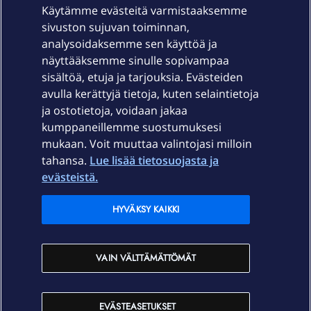
Käytämme evästeitä varmistaaksemme
sivuston sujuvan toiminnan,
Laitteet & liittymät
analysoidaksemme sen käyttöä ja
näyttääksemme sinulle sopivampaa
sisältöä, etuja ja tarjouksia. Evästeiden
Palvelut
avulla kerättyjä tietoja, kuten selaintietoja
ja ostotietoja, voidaan jakaa
Tuki
kumppaneillemme suostumuksesi
mukaan. Voit muuttaa valintojasi milloin
tahansa.
Lue lisää tietosuojasta ja
Ajankohtaista
evästeistä.
Elisa Oyj
HYVÄKSY KAIKKI
In English
VAIN VÄLTTÄMÄTTÖMÄT
På Svenska
EVÄSTEASETUKSET