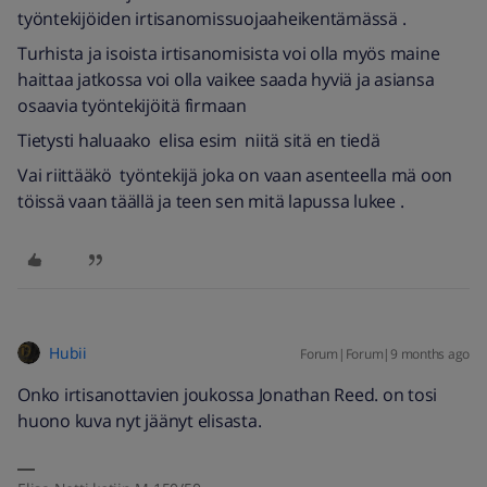
työntekijöiden irtisanomissuojaaheikentämässä .
Turhista ja isoista irtisanomisista voi olla myös maine
haittaa jatkossa voi olla vaikee saada hyviä ja asiansa
osaavia työntekijöitä firmaan
Tietysti haluaako elisa esim niitä sitä en tiedä
Vai riittääkö työntekijä joka on vaan asenteella mä oon
töissä vaan täällä ja teen sen mitä lapussa lukee .
Hubii
Forum|Forum|9 months ago
Onko irtisanottavien joukossa Jonathan Reed. on tosi
huono kuva nyt jäänyt elisasta.