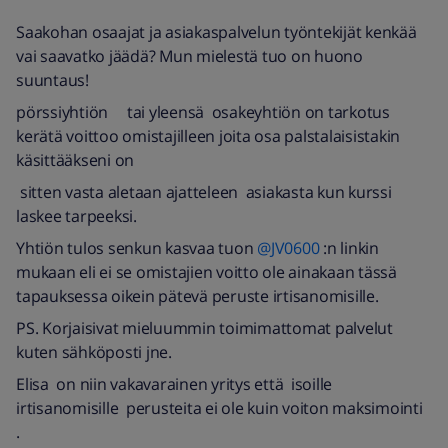
Saakohan osaajat ja asiakaspalvelun työntekijät kenkää
vai saavatko jäädä? Mun mielestä tuo on huono
suuntaus!
pörssiyhtiön tai yleensä osakeyhtiön on tarkotus
kerätä voittoo omistajilleen joita osa palstalaisistakin
käsittääkseni on
sitten vasta aletaan ajatteleen asiakasta kun kurssi
laskee tarpeeksi.
Yhtiön tulos senkun kasvaa tuon ​
@JV0600
:n linkin
mukaan eli ei se omistajien voitto ole ainakaan tässä
tapauksessa oikein pätevä peruste irtisanomisille.
PS. Korjaisivat mieluummin toimimattomat palvelut
kuten sähköposti jne.
Elisa on niin vakavarainen yritys että isoille
irtisanomisille perusteita ei ole kuin voiton maksimointi
.