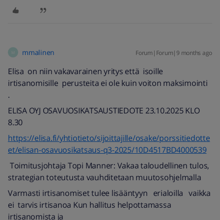
mmalinen
Forum|Forum|9 months ago
M
Elisa on niin vakavarainen yritys että isoille
irtisanomisille perusteita ei ole kuin voiton maksimointi
.
ELISA OYJ OSAVUOSIKATSAUSTIEDOTE 23.10.2025 KLO
8.30
https://elisa.fi/yhtiotieto/sijoittajille/osake/porssitiedotte
et/elisan-osavuosikatsaus-q3-2025/10D4517BD4000539
Toimitusjohtaja Topi Manner: Vakaa taloudellinen tulos,
strategian toteutusta vauhditetaan muutosohjelmalla
Varmasti irtisanomiset tulee lisääntyyn erialoilla vaikka
ei tarvis irtisanoa Kun hallitus helpottamassa
irtisanomista ja