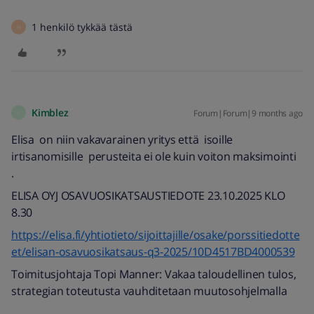
1 henkilö tykkää tästä
H
Kimblez
Forum|Forum|9 months ago
K
Elisa on niin vakavarainen yritys että isoille
irtisanomisille perusteita ei ole kuin voiton maksimointi
.
ELISA OYJ OSAVUOSIKATSAUSTIEDOTE 23.10.2025 KLO
8.30
https://elisa.fi/yhtiotieto/sijoittajille/osake/porssitiedotte
et/elisan-osavuosikatsaus-q3-2025/10D4517BD4000539
Toimitusjohtaja Topi Manner: Vakaa taloudellinen tulos,
strategian toteutusta vauhditetaan muutosohjelmalla