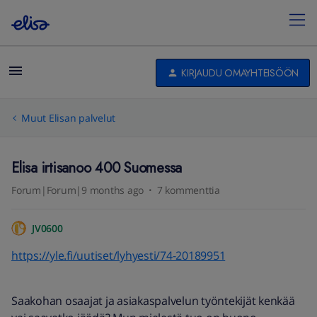
KIRJAUDU OMAYHTEISÖÖN
Muut Elisan palvelut
Elisa irtisanoo 400 Suomessa
Forum|Forum|9 months ago
7 kommenttia
JV0600
https://yle.fi/uutiset/lyhyesti/74-20189951
Saakohan osaajat ja asiakaspalvelun työntekijät kenkää