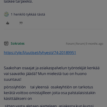
laskee tarpeeksi.
1 henkilö tykkää tästä
Sokrates
Forum|Forum|9 months ago
https://yle.fi/uutiset/lyhyesti/74-20189951
Saakohan osaajat ja asiakaspalvelun työntekijät kenkää
vai saavatko jäädä? Mun mielestä tuo on huono
suuntaus!
pörssiyhtiön tai yleensä osakeyhtiön on tarkotus
kerätä voittoo omistajilleen joita osa palstalaisistakin
käsittääkseni on
sitten vasta aletaan ajatteleen asiakasta kun kurssi