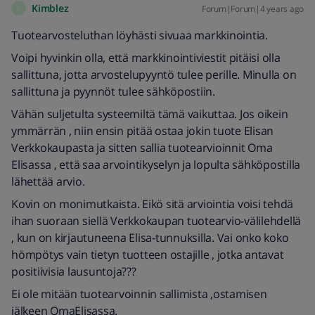
Kimblez
Forum|Forum|4 years ago
K
Tuotearvosteluthan löyhästi sivuaa markkinointia.
Voipi hyvinkin olla, että markkinointiviestit pitäisi olla
sallittuna, jotta arvostelupyyntö tulee perille. Minulla on
sallittuna ja pyynnöt tulee sähköpostiin.
Vähän suljetulta systeemiltä tämä vaikuttaa. Jos oikein
ymmärrän , niin ensin pitää ostaa jokin tuote Elisan
Verkkokaupasta ja sitten sallia tuotearvioinnit Oma
Elisassa , että saa arvointikyselyn ja lopulta sähköpostilla
lähettää arvio.
Kovin on monimutkaista. Eikö sitä arviointia voisi tehdä
ihan suoraan siellä Verkkokaupan tuotearvio-välilehdellä
, kun on kirjautuneena Elisa-tunnuksilla. Vai onko koko
hömpötys vain tietyn tuotteen ostajille , jotka antavat
positiivisia lausuntoja???
Ei ole mitään tuotearvoinnin sallimista ,ostamisen
jälkeen OmaElisassa.