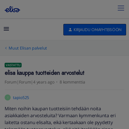
KIRJAUDU OMAYHTEISÖÖN
Muut Elisan palvelut
VASTATTU
elisa kauppa tuotteiden arvostelut
Forum|Forum|4 years ago
8 kommenttia
tapio525
T
Miten noihin kaupan tuotteisiin tehdään noita
asiakkaiden arvosteluita? Varmaan kymmenkunta eri
laitetta ostanu elisalta, eikä kertaakaan ole pyydetty