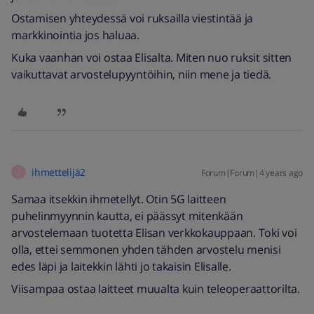
Ostamisen yhteydessä voi ruksailla viestintää ja
markkinointia jos haluaa.
Kuka vaanhan voi ostaa Elisalta. Miten nuo ruksit sitten
vaikuttavat arvostelupyyntöihin, niin mene ja tiedä.
ihmettelijä2
Forum|Forum|4 years ago
I
Samaa itsekkin ihmetellyt. Otin 5G laitteen
puhelinmyynnin kautta, ei päässyt mitenkään
arvostelemaan tuotetta Elisan verkkokauppaan. Toki voi
olla, ettei semmonen yhden tähden arvostelu menisi
edes läpi ja laitekkin lähti jo takaisin Elisalle.
Viisampaa ostaa laitteet muualta kuin teleoperaattorilta.