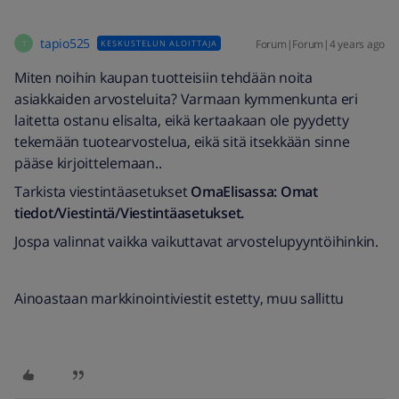
tapio525
Forum|Forum|4 years ago
KESKUSTELUN ALOITTAJA
T
Miten noihin kaupan tuotteisiin tehdään noita
asiakkaiden arvosteluita? Varmaan kymmenkunta eri
laitetta ostanu elisalta, eikä kertaakaan ole pyydetty
tekemään tuotearvostelua, eikä sitä itsekkään sinne
pääse kirjoittelemaan..
Tarkista viestintäasetukset
OmaElisassa: Omat
tiedot/Viestintä/Viestintäasetukset.
Jospa valinnat vaikka vaikuttavat arvostelupyyntöihinkin.
Ainoastaan markkinointiviestit estetty, muu sallittu