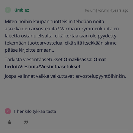
Kimblez
Forum|Forum|4 years ago
K
Miten noihin kaupan tuotteisiin tehdään noita
asiakkaiden arvosteluita? Varmaan kymmenkunta eri
laitetta ostanu elisalta, eikä kertaakaan ole pyydetty
tekemään tuotearvostelua, eikä sitä itsekkään sinne
pääse kirjoittelemaan..
Tarkista viestintäasetukset
OmaElisassa: Omat
tiedot/Viestintä/Viestintäasetukset.
Jospa valinnat vaikka vaikuttavat arvostelupyyntöihinkin.
1 henkilö tykkää tästä
K