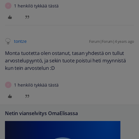
1 henkilö tykkää tästä
P
tontze
Forum|Forum|4 years ago
Monta tuotetta olen ostanut, tasan yhdestä on tullut
arvostelupyyntö, ja sekin tuote poistui heti myynnistä
kun tein arvostelun :D
1 henkilö tykkää tästä
P
Netin vianselvitys OmaElisassa