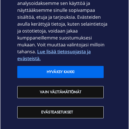
Laitteet & liittymät
analysoidaksemme sen käyttöä ja
näyttääksemme sinulle sopivampaa
sisältöä, etuja ja tarjouksia. Evästeiden
Palvelut
avulla kerättyjä tietoja, kuten selaintietoja
ja ostotietoja, voidaan jakaa
Tuki
kumppaneillemme suostumuksesi
mukaan. Voit muuttaa valintojasi milloin
tahansa.
Lue lisää tietosuojasta ja
Ajankohtaista
evästeistä.
Elisa Oyj
HYVÄKSY KAIKKI
In English
VAIN VÄLTTÄMÄTTÖMÄT
På Svenska
EVÄSTEASETUKSET
Sopimusehdot
Tietosuoja
Saavutettavuus
Evästeasetukset
Tekijänoikeudet © 2026 Elisa Oyj.