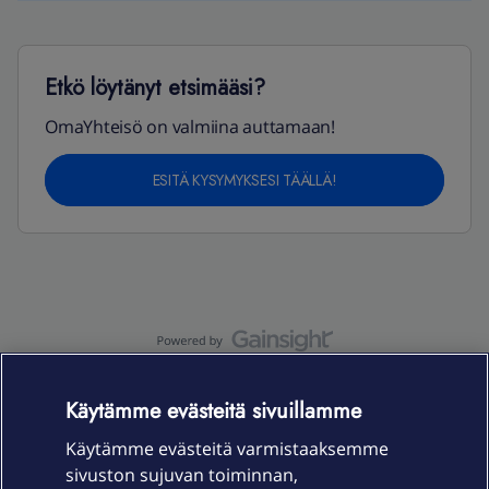
Etkö löytänyt etsimääsi?
OmaYhteisö on valmiina auttamaan!
ESITÄ KYSYMYKSESI TÄÄLLÄ!
OmaYhteisö-käyttöehdot
Accessibility statement
Käytämme evästeitä sivuillamme
Käytämme evästeitä varmistaaksemme
sivuston sujuvan toiminnan,