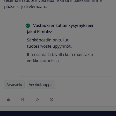
tekemään tuotearvostelua, eikä sitä itsekkään sinne
pääse kirjoittelemaan..
Vastauksen tähän kysymykseen
jakoi
Kimblez
Sähköpostiin on tullut
tuotearvostelupyynnöt.
Ihan samalla tavalla kuin muissakin
verkkokaupoissa.
Arvostelu
Verkkokauppa