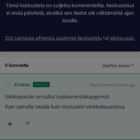
Tämä keskustelu on suljettu kommenteilta. Keskustelua
ei enää päivitetä, eivätkä sen tiedot ole välttämättä ajan
tasalla.
Etsi samasta aiheesta uudempi keskustelu
tai
aloita uusi.
8 kommenttia
Vanhin ensin
Kimblez
Forum|Forum|4 years ago
VASTAUS
K
Sähköpostiin on tullut tuotearvostelupyynnöt.
Ihan samalla tavalla kuin muissakin verkkokaupoissa.