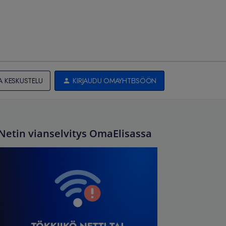
A KESKUSTELU
KIRJAUDU OMAYHTEISÖÖN
Netin vianselvitys OmaElisassa