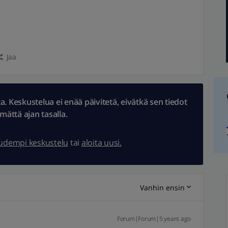
Jaa
 Keskustelua ei enää päivitetä, eivätkä sen tiedot
ämättä ajan tasalla.
uudempi keskustelu
tai
aloita uusi.
Vanhin ensin
Forum|Forum|5 years ago