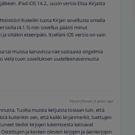
jälkeen. iPad iOS 14.2., uusin versio Elisa Kirjasta
teisöön! Kokeilin tuota Kirjan sovellusta omalla
rsiolla (4.1.5) niin sovellus päästi minut
ja siitäkin eteenpäin. Itselläni iOS versio on vain
ssa tai muissa kanavissa näe vastaavia ongelmia
tko vielä tuon sovelluksen uudelleenasennusta
Forum|Forum|5 years ago
nnusta. Tuolta muista ketjuista tosiaan luin, että
tä kuitenkin sen, että kaikki kirjanmerkit, luettujen
entuneet tiedot kirjojen lukemisesta katoavat
tettujen ja kesken olevien kirjojen ja äänikirjojen