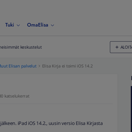
Tuki
OmaElisa
ALOIT
meisimmät keskustelut
uut Elisan palvelut
Elisa Kirja ei toimi iOS 14.2
80 katselukerrat
jälkeen. iPad iOS 14.2., uusin versio Elisa Kirjasta