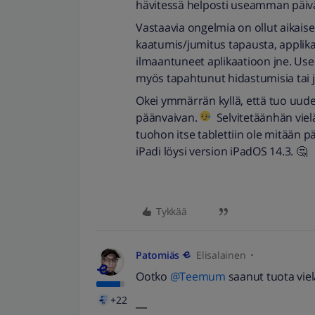
hävitessä helposti useamman päiv
Vastaavia ongelmia on ollut aikais
kaatumis/jumitus tapausta, applikaat
ilmaantuneet aplikaatioon jne. Use
myös tapahtunut hidastumisia tai j
Okei ymmärrän kyllä, että tuo uud
päänvaivan.
Selvitetäänhän viel
tuohon itse tablettiin ole mitään päi
iPadi löysi version iPadOS 14.3. 🤔
Tykkää
Patomiäs
Elisalainen
Ootko
@Teemum
saanut tuota viel
+22