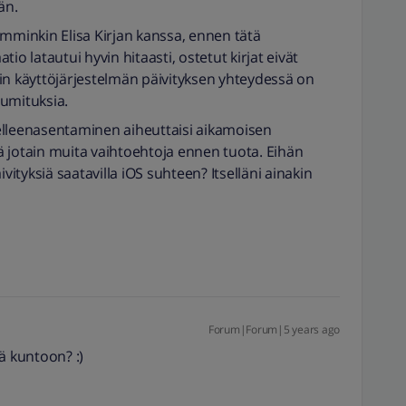
än.
emminkin Elisa Kirjan kanssa, ennen tätä
io latautui hyvin hitaasti, ostetut kirjat eivät
in käyttöjärjestelmän päivityksen yhteydessä on
umituksia.
elleenasentaminen aiheuttaisi aikamoisen
ä jotain muita vaihtoehtoja ennen tuota. Eihän
vityksiä saatavilla iOS suhteen? Itselläni ainakin
Forum|Forum|5 years ago
ä kuntoon? :)