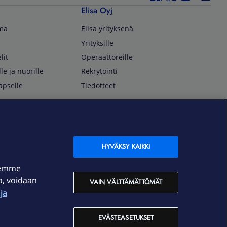
Elisa Oyj
lma
Elisa yrityksenä
Yrityksille
lit
Operaattoreille
lle ja nuorille
Rekrytointi
apselle
Tiedotteet
In English
isan asiakkaille
Customer Service
OmaElisa Self Service
HYVÄKSY KAIKKI
Moving to Finland
semme
Elisa Corporation
ja, voidaan
VAIN VÄLTTÄMÄTTÖMÄT
ja
På Svenska
Kundtjänst
EVÄSTEASETUKSET