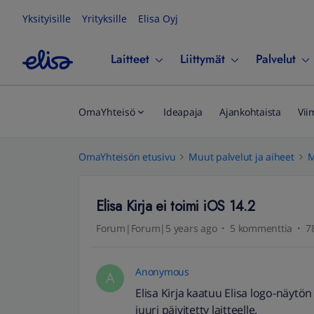
Yksityisille
Yrityksille
Elisa Oyj
Laitteet
Liittymät
Palvelut
OmaYhteisö
Ideapaja
Ajankohtaista
Vii
OmaYhteisön etusivu
Muut palvelut ja aiheet
M
Elisa Kirja ei toimi iOS 14.2
Forum|Forum|5 years ago
5 kommenttia
7
Anonymous
A
Elisa Kirja kaatuu Elisa logo-näytön 
juuri päivitetty laitteelle.