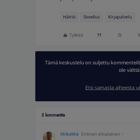
Häiriö
Sovellus
Kirjapalvelu
Tykkää
Tämä keskustelu on suljettu kommenteilta.
ole vältt
Etsi samasta aiheesta 
5 kommenttia
MiikaMoi
Entinen elisalainen