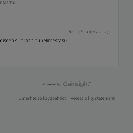
ntaattori
Forum|Forum|4 years ago
kemiseen suoraan puhelimestasi?
OmaYhteisö-käyttöehdot
Accessibility statement