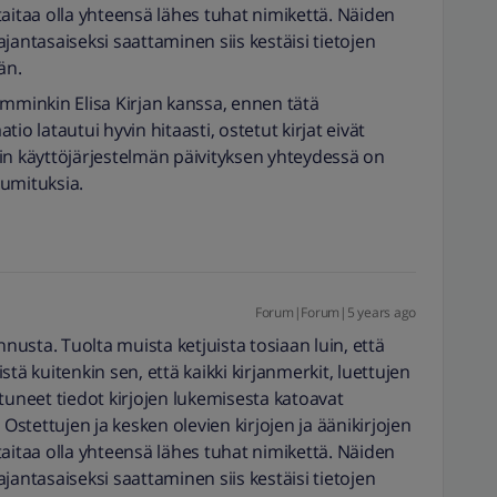
aitaa olla yhteensä lähes tuhat nimikettä. Näiden
jantasaiseksi saattaminen siis kestäisi tietojen
än.
emminkin Elisa Kirjan kanssa, ennen tätä
io latautui hyvin hitaasti, ostetut kirjat eivät
in käyttöjärjestelmän päivityksen yhteydessä on
umituksia.
Forum|Forum|5 years ago
nnusta. Tuolta muista ketjuista tosiaan luin, että
tä kuitenkin sen, että kaikki kirjanmerkit, luettujen
entuneet tiedot kirjojen lukemisesta katoavat
tettujen ja kesken olevien kirjojen ja äänikirjojen
aitaa olla yhteensä lähes tuhat nimikettä. Näiden
jantasaiseksi saattaminen siis kestäisi tietojen