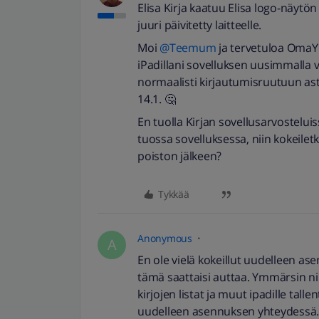
Elisa Kirja kaatuu Elisa logo-näytön 
juuri päivitetty laitteelle.
Moi
@Teemum
ja tervetuloa OmaYh
iPadillani sovelluksen uusimmalla ve
normaalisti kirjautumisruutuun asti 
14.1. 🤔
En tuolla Kirjan sovellusarvostelui
tuossa sovelluksessa, niin kokeile
poiston jälkeen?
Tykkää
Anonymous
A
En ole vielä kokeillut uudelleen ase
tämä saattaisi auttaa. Ymmärsin niis
kirjojen listat ja muut ipadille tall
uudelleen asennuksen yhteydessä. Os