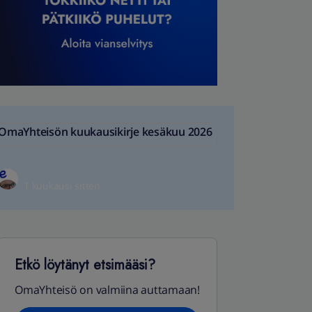
OmaYhteisön kuukausikirje kesäkuu 2026
1 kuukausi sitten
Etkö löytänyt etsimääsi?
OmaYhteisö on valmiina auttamaan!