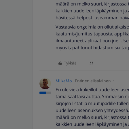
määrä on melko suuri, kirjastossa t
kaikkien uudelleen läpkäyminen ja a
hävitessä helposti useamman päiv
Vastaavia ongelmia on ollut aikais
kaatumis/jumitus tapausta, applikaat
ilmaantuneet aplikaatioon jne. Use
myös tapahtunut hidastumisia tai j
Tykkää
MiikaMoi
Entinen elisalainen
En ole vielä kokeillut uudelleen ase
tämä saattaisi auttaa. Ymmärsin niis
kirjojen listat ja muut ipadille tall
uudelleen asennuksen yhteydessä. Os
määrä on melko suuri, kirjastossa t
kaikkien uudelleen läpkäyminen ja a