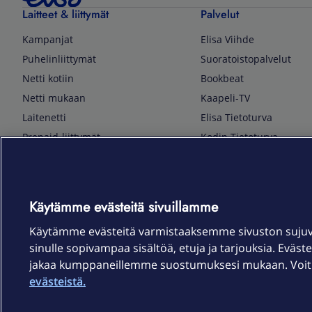
Laitteet & liittymät
Palvelut
Kampanjat
Elisa Viihde
Puhelinliittymät
Suoratoistopalvelut
Netti kotiin
Bookbeat
Netti mukaan
Kaapeli-TV
Laitenetti
Elisa Tietoturva
Prepaid-liittymät
Kodin Tietoturva
Puhelimet ja tarvikkeet
Mobiilivarmenne
Tietotekniikka
Kuka soittaa
Pelaaminen
Sähköpostipalvelu
Käytämme evästeitä sivuillamme
TV & audio
Elisa Kotiverkko
Käytämme evästeitä varmistaaksemme sivuston suju
Kodinkoneet
Elisa Pilvilinna
sinulle sopivampaa sisältöä, etuja ja tarjouksia. Eväste
Kamerat ja dronet
Elisa Laiteturva
jakaa kumppaneillemme suostumuksesi mukaan. Voit m
Kellot ja rannekkeet
Elisa Rinnakkaisliittymä
evästeistä.
Älykoti
Elisa Kotiturva -hälytys