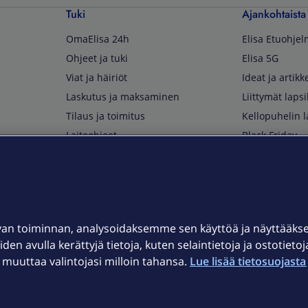
Tuki
Ajankohtaista
OmaElisa 24h
Elisa Etuohje
Ohjeet ja tuki
Elisa 5G
Viat ja häiriöt
Ideat ja artikke
Laskutus ja maksaminen
Liittymät lapsi
Tilaus ja toimitus
Kellopuhelin l
Laiteohjeet
Black Friday
Asiakaspalvelun yhteystiedot
Huippuetuja El
Soita Omagurulle
OmaYhteisö
Myymälät ja myyntipisteet
van toiminnan, analysoidaksemme sen käyttöä ja näyttääk
Kuuluvuuskartta
iden avulla kerättyjä tietoja, kuten selaintietoja ja ostotieto
Asiakastiedotteet
uuttaa valintojasi milloin tahansa.
Lue lisää tietosuojasta 
t
OmaElisa-sovellus
järjestelmä
Kirjaudu sähköpostiin