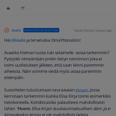
kkalle
Forum|Forum|3 years ago
KESKUSTELUN ALOITTAJA
K
Hei
@kkalle
ja tervetuloa OmaYhteisöön!
Avaatko hieman tuota tuki selaimelle -asiaa tarkemmin?
Pystytkö nimeämään jonkin tietyn toiminnon joka ei
toimi uudistuksen jälkeen, että saan kiinni paremmin
aiheesta. Näin voimme viedä myös asiaa paremmin
eteenpäin.
Suosittelen tutustumaan seuraavaan
sivuun
, jossa
kerrotaan tarkemmin kuinka Elisa Kirja toimii esimerkiksi
tietokoneella. Kohdistuisiko palautteesi mahdollisesti
tähän
“
Huom.
Elisa Kirjan kuukausimaksullisen ääni- ja e-
kirjapalvelun kirjoja ei ole mahdollista ladata