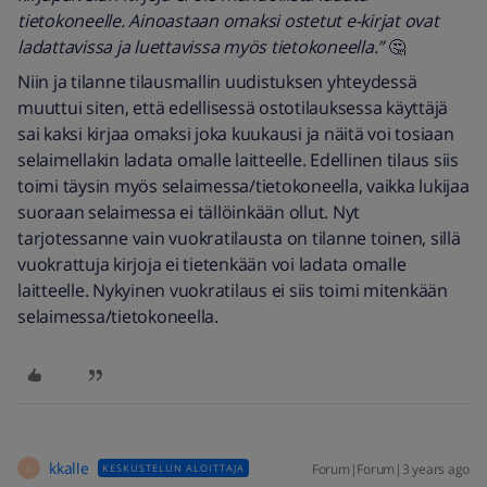
tietokoneelle. Ainoastaan omaksi ostetut e-kirjat ovat
ladattavissa ja luettavissa myös tietokoneella.”
🤔
Niin ja tilanne tilausmallin uudistuksen yhteydessä
muuttui siten, että edellisessä ostotilauksessa käyttäjä
sai kaksi kirjaa omaksi joka kuukausi ja näitä voi tosiaan
selaimellakin ladata omalle laitteelle. Edellinen tilaus siis
toimi täysin myös selaimessa/tietokoneella, vaikka lukijaa
suoraan selaimessa ei tällöinkään ollut. Nyt
tarjotessanne vain vuokratilausta on tilanne toinen, sillä
vuokrattuja kirjoja ei tietenkään voi ladata omalle
laitteelle. Nykyinen vuokratilaus ei siis toimi mitenkään
selaimessa/tietokoneella.
kkalle
Forum|Forum|3 years ago
KESKUSTELUN ALOITTAJA
K