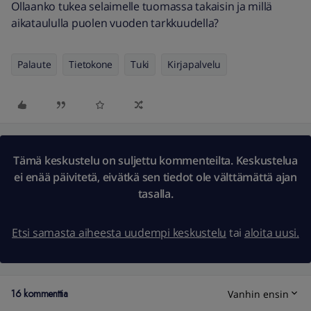
Ollaanko tukea selaimelle tuomassa takaisin ja millä
aikataululla puolen vuoden tarkkuudella?
Palaute
Tietokone
Tuki
Kirjapalvelu
Tämä keskustelu on suljettu kommenteilta. Keskustelua
ei enää päivitetä, eivätkä sen tiedot ole välttämättä ajan
tasalla.
Etsi samasta aiheesta uudempi keskustelu
tai
aloita uusi.
16 kommenttia
Vanhin ensin