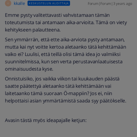
kkalle
Forum|Forum|3 years ago
KESKUSTELUN ALOITTAJA
K
Emme pysty valitettavasti vahvistamaan tämän
toteutumista tai antamaan aika-arvioita. Tämä on viety
kehitykseen palautteena.
Sen ymmärrän, että ette aika-arviota pysty antamaan,
mutta kai nyt voitte kertoa aletaanko tätä kehittämään
vaiko ei? Luulisi, että teillä olisi tämä idea jo valmiiksi
suunnitelmissa, kun sen verta perustavanlaatuisesta
ominaisuudesta kyse.
Onnistuisiko, jos vaikka viikon tai kuukauden päästä
saatte päätettyä aletaanko tätä kehittämään vai
laitetaanko tämä suoraan Ö-mappiin? Jos ei, niin
helpottaisi asian ymmärtämistä saada syy päätökselle.
Avasin tästä myös ideapajalle ketjun: