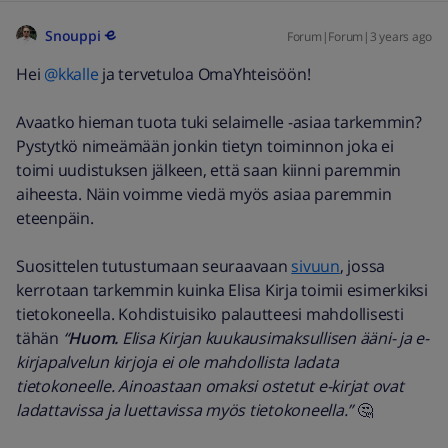
Snouppi
Forum|Forum|3 years ago
Hei
@kkalle
ja tervetuloa OmaYhteisöön!
Avaatko hieman tuota tuki selaimelle -asiaa tarkemmin?
Pystytkö nimeämään jonkin tietyn toiminnon joka ei
toimi uudistuksen jälkeen, että saan kiinni paremmin
aiheesta. Näin voimme viedä myös asiaa paremmin
eteenpäin.
Suosittelen tutustumaan seuraavaan
sivuun
, jossa
kerrotaan tarkemmin kuinka Elisa Kirja toimii esimerkiksi
tietokoneella. Kohdistuisiko palautteesi mahdollisesti
tähän
“
Huom.
Elisa Kirjan kuukausimaksullisen ääni- ja e-
kirjapalvelun kirjoja ei ole mahdollista ladata
tietokoneelle. Ainoastaan omaksi ostetut e-kirjat ovat
ladattavissa ja luettavissa myös tietokoneella.”
🤔