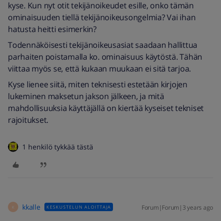
kyse. Kun nyt otit tekijänoikeudet esille, onko tämän
ominaisuuden tiellä tekijänoikeusongelmia? Vai ihan
hatusta heitti esimerkin?
Todennäköisesti tekijänoikeusasiat saadaan hallittua
parhaiten poistamalla ko. ominaisuus käytöstä. Tähän
viittaa myös se, että kukaan muukaan ei sitä tarjoa.
Kyse lienee siitä, miten teknisesti estetään kirjojen
lukeminen maksetun jakson jälkeen, ja mitä
mahdollisuuksia käyttäjällä on kiertää kyseiset tekniset
rajoitukset.
1 henkilö tykkää tästä
kkalle
Forum|Forum|3 years ago
KESKUSTELUN ALOITTAJA
K