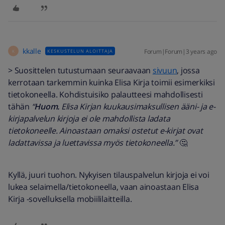
kkalle
Forum|Forum|3 years ago
KESKUSTELUN ALOITTAJA
K
> Suosittelen tutustumaan seuraavaan
sivuun
, jossa
kerrotaan tarkemmin kuinka Elisa Kirja toimii esimerkiksi
tietokoneella. Kohdistuisiko palautteesi mahdollisesti
tähän
“
Huom.
Elisa Kirjan kuukausimaksullisen ääni- ja e-
kirjapalvelun kirjoja ei ole mahdollista ladata
tietokoneelle. Ainoastaan omaksi ostetut e-kirjat ovat
ladattavissa ja luettavissa myös tietokoneella.”
🤔
Kyllä, juuri tuohon. Nykyisen tilauspalvelun kirjoja ei voi
lukea selaimella/tietokoneella, vaan ainoastaan Elisa
Kirja -sovelluksella mobiililaitteilla.