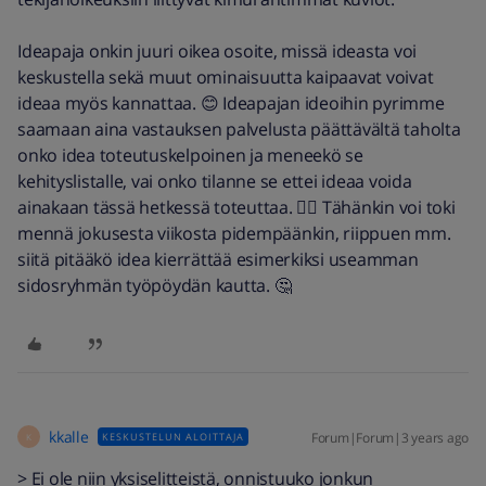
Ideapaja onkin juuri oikea osoite, missä ideasta voi
keskustella sekä muut ominaisuutta kaipaavat voivat
ideaa myös kannattaa. 😊 Ideapajan ideoihin pyrimme
saamaan aina vastauksen palvelusta päättävältä taholta
onko idea toteutuskelpoinen ja meneekö se
kehityslistalle, vai onko tilanne se ettei ideaa voida
ainakaan tässä hetkessä toteuttaa. 👍🏼 Tähänkin voi toki
mennä jokusesta viikosta pidempäänkin, riippuen mm.
siitä pitääkö idea kierrättää esimerkiksi useamman
sidosryhmän työpöydän kautta. 🤔
kkalle
Forum|Forum|3 years ago
KESKUSTELUN ALOITTAJA
K
> Ei ole niin yksiselitteistä, onnistuuko jonkun