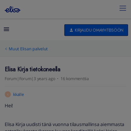
KIRJAUDU OMAYHTEISÖÖN
Muut Elisan palvelut
Elisa Kirja tietokoneella
Forum|Forum|3 years ago
16 kommenttia
kkalle
K
Hei!
Elisa Kirja uudisti tänä vuonna tilausmallinsa aiemmasta