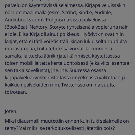
palvelu on käytettävissä selaimessa. Kirjapalveluissakin
näin on maailmalla (esim. Scribd, Kindle, Audible,
Audiobooks.com). Pohjoismaisissa palveluissa
(BookBeat, Nextory, Storytel) yhteisenä aivopieruna näin
ei ole. Elisa Kirja oli ainut poikkeus. Hyödytkin ovat niin
laajat, että ei tätä voi käsittää: kirjan luku isolta ruudulta
mukavampaa, töitä tehdessä voi välillä kuunnella
samalta laitteelta äänikirjaa, ikäihmiset, käytettäessä
toisen mobiililaitetta kertaluontoisesti (eikä viitsi asentaa
sen takia sovellusta), jne. jne. Suuressa osassa
kirjapalveluarvosteluista tästä ongelmasta valitetaan ja
kaikkien palveluiden mm. Twitterissä ominaisuutta
toivotaan.
Joten:
Miksi tilausmalli muutettiin ennen kuin tuki selaimelle on
tehty? Vai miksi se tarkoituksellisesti jätettiin pois?