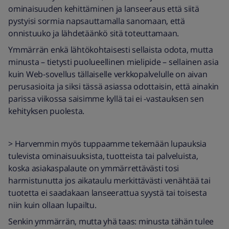
ominaisuuden kehittäminen ja lanseeraus että siitä
pystyisi sormia napsauttamalla sanomaan, että
onnistuuko ja lähdetäänkö sitä toteuttamaan.
Ymmärrän enkä lähtökohtaisesti sellaista odota, mutta
minusta – tietysti puolueellinen mielipide – sellainen asia
kuin Web-sovellus tällaiselle verkkopalvelulle on aivan
perusasioita ja siksi tässä asiassa odottaisin, että ainakin
parissa viikossa saisimme kyllä tai ei -vastauksen sen
kehityksen puolesta.
> Harvemmin myös tuppaamme tekemään lupauksia
tulevista ominaisuuksista, tuotteista tai palveluista,
koska asiakaspalaute on ymmärrettävästi tosi
harmistunutta jos aikataulu merkittävästi venähtää tai
tuotetta ei saadakaan lanseerattua syystä tai toisesta
niin kuin ollaan lupailtu.
Senkin ymmärrän, mutta yhä taas: minusta tähän tulee