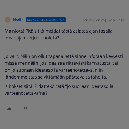
kkalle
Forum|Forum|3 years ago
KESKUSTELUN ALOITTAJA
K
Mainiota! Pitäisitkö meidät tästä asiasta ajan tasalla
Ideapajan ketjun puolella?
Jo vain. Näin on ollut tapana, että sinne infotaan kevyesti
missä mennään. Jos idea saa riittävästi kannatusta, tai
on jo suoraan ideatasolla varteenotettava, niin
lähdemme tätä selvittämään päättävältä taholta.
Kiitokset siitä! Pidättekö tätä “jo suoraan ideatasolla
varteenotettava"na?