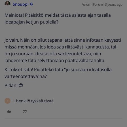
Snouppi
Forum|Forum|3 years ago
Mainiota! Pitäisitkö meidät tästä asiasta ajan tasalla
Ideapajan ketjun puolella?
Jo vain. Näin on ollut tapana, että sinne infotaan kevyesti
missä mennään. Jos idea saa riittävästi kannatusta, tai
on jo suoraan ideatasolla varteenotettava, niin
lähdemme tätä selvittämään päättävältä taholta.
Kiitokset siitä! Pidättekö tätä “jo suoraan ideatasolla
varteenotettava"na?
Pidän! 😎
1 henkilö tykkää tästä
K