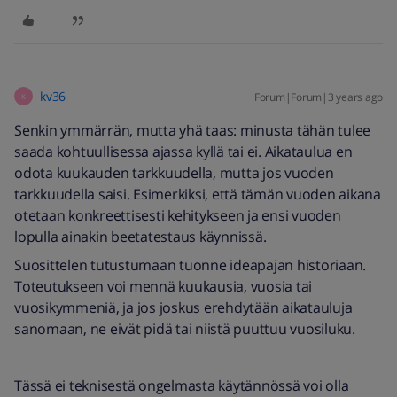
kv36
Forum|Forum|3 years ago
K
Senkin ymmärrän, mutta yhä taas: minusta tähän tulee
saada kohtuullisessa ajassa kyllä tai ei. Aikataulua en
odota kuukauden tarkkuudella, mutta jos vuoden
tarkkuudella saisi. Esimerkiksi, että tämän vuoden aikana
otetaan konkreettisesti kehitykseen ja ensi vuoden
lopulla ainakin beetatestaus käynnissä.
Suosittelen tutustumaan tuonne ideapajan historiaan.
Toteutukseen voi mennä kuukausia, vuosia tai
vuosikymmeniä, ja jos joskus erehdytään aikatauluja
sanomaan, ne eivät pidä tai niistä puuttuu vuosiluku.
Tässä ei teknisestä ongelmasta käytännössä voi olla