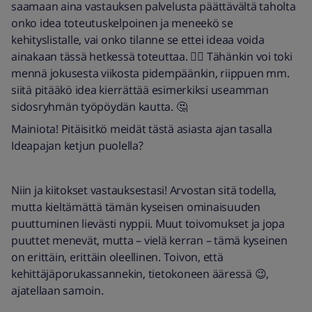
saamaan aina vastauksen palvelusta päättävältä taholta
onko idea toteutuskelpoinen ja meneekö se
kehityslistalle, vai onko tilanne se ettei ideaa voida
ainakaan tässä hetkessä toteuttaa. 👍🏼 Tähänkin voi toki
mennä jokusesta viikosta pidempäänkin, riippuen mm.
siitä pitääkö idea kierrättää esimerkiksi useamman
sidosryhmän työpöydän kautta. 🤔
Mainiota! Pitäisitkö meidät tästä asiasta ajan tasalla
Ideapajan ketjun puolella?
Niin ja kiitokset vastauksestasi! Arvostan sitä todella,
mutta kieltämättä tämän kyseisen ominaisuuden
puuttuminen lievästi nyppii. Muut toivomukset ja jopa
puuttet menevät, mutta – vielä kerran – tämä kyseinen
on erittäin, erittäin oleellinen. Toivon, että
kehittäjäporukassannekin, tietokoneen ääressä 😉,
ajatellaan samoin.