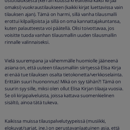
ostotilauksesta (kerran kuussa krediiteillä kaksi kirjaa
omaksi) vuokraustilaukseen (kaikki kirjat luettavissa vain
tilauksen ajan). Tämä on harmi, sillä vanha tilausmalli
erottui kilpailijoista ja sillä on oma kannattajakuntansa,
kuten palautteesta voi päätellä. Olisi toivottavaa, jos
voisitte tuoda vanhan tilausmallin uuden tilausmallin
rinnalle valinnaiseksi.
Vielä suurempana ja vähemmälle huomiolle jääneenä
asiana on, että uuteen tilausmalliin siirtyessä Elisa Kirja
ei enää tue tilauksen osalta tietokonetta/verkkoselainta.
Erittäin suuri huononnus! Mikä on syy tähän?! Tämä on
suurin syy sille, miksi olen ollut Elisa Kirjan tilaaja vuosia.
Se oli kirjapalveluista, joissa kattava suomenkielinen
sisältö, ainoa tätä tukeva.
Kaikissa muissa tilauspalvelutyypeissä (musiikki,
elokuvat/sarjat, jne.) on perustavanlaatuinen asia, että