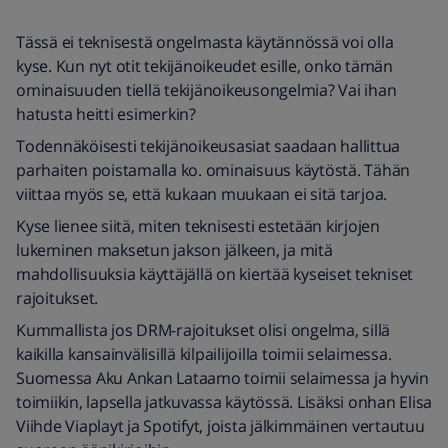
Tässä ei teknisestä ongelmasta käytännössä voi olla
kyse. Kun nyt otit tekijänoikeudet esille, onko tämän
ominaisuuden tiellä tekijänoikeusongelmia? Vai ihan
hatusta heitti esimerkin?
Todennäköisesti tekijänoikeusasiat saadaan hallittua
parhaiten poistamalla ko. ominaisuus käytöstä. Tähän
viittaa myös se, että kukaan muukaan ei sitä tarjoa.
Kyse lienee siitä, miten teknisesti estetään kirjojen
lukeminen maksetun jakson jälkeen, ja mitä
mahdollisuuksia käyttäjällä on kiertää kyseiset tekniset
rajoitukset.
Kummallista jos DRM-rajoitukset olisi ongelma, sillä
kaikilla kansainvälisillä kilpailijoilla toimii selaimessa.
Suomessa Aku Ankan Lataamo toimii selaimessa ja hyvin
toimiikin, lapsella jatkuvassa käytössä. Lisäksi onhan Elisa
Viihde Viaplayt ja Spotifyt, joista jälkimmäinen vertautuu