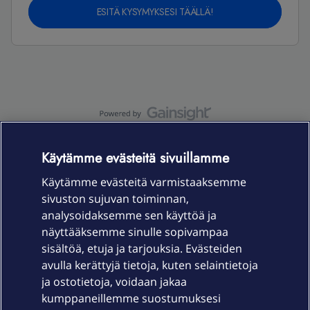
ESITÄ KYSYMYKSESI TÄÄLLÄ!
OmaYhteisö-käyttöehdot
Accessibility statement
Käytämme evästeitä sivuillamme
Käytämme evästeitä varmistaaksemme
sivuston sujuvan toiminnan,
Laitteet & liittymät
analysoidaksemme sen käyttöä ja
näyttääksemme sinulle sopivampaa
sisältöä, etuja ja tarjouksia. Evästeiden
Palvelut
avulla kerättyjä tietoja, kuten selaintietoja
ja ostotietoja, voidaan jakaa
Tuki
kumppaneillemme suostumuksesi