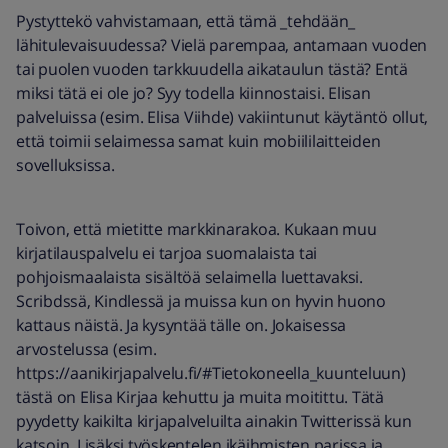
Pystyttekö vahvistamaan, että tämä _tehdään_
lähitulevaisuudessa? Vielä parempaa, antamaan vuoden
tai puolen vuoden tarkkuudella aikataulun tästä? Entä
miksi tätä ei ole jo? Syy todella kiinnostaisi. Elisan
palveluissa (esim. Elisa Viihde) vakiintunut käytäntö ollut,
että toimii selaimessa samat kuin mobiililaitteiden
sovelluksissa.
Toivon, että mietitte markkinarakoa. Kukaan muu
kirjatilauspalvelu ei tarjoa suomalaista tai
pohjoismaalaista sisältöä selaimella luettavaksi.
Scribdssä, Kindlessä ja muissa kun on hyvin huono
kattaus näistä. Ja kysyntää tälle on. Jokaisessa
arvostelussa (esim.
https://aanikirjapalvelu.fi/#Tietokoneella_kuunteluun)
tästä on Elisa Kirjaa kehuttu ja muita moitittu. Tätä
pyydetty kaikilta kirjapalveluilta ainakin Twitterissä kun
katsoin. Lisäksi työskentelen ikäihmisten parissa ja