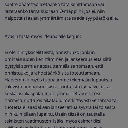
saatte päätettyä aletaanko tätä kehittämään vai
laitetaanko tämä suoraan Ö-mappiin? Jos ei, niin
helpottaisi asian ymmärtämistä saada syy päätökselle.
Avasin tästä myös ideapajalle ketjun:
Ei ole niin yksiselitteistä, onnistuuko jonkun
ominaisuuden kehittäminen ja lanseeraus että siitä
pystyisi sormia napsauttamalla sanomaan, että
onnistuuko ja lähdetäänkö sitä toteuttamaan.
Harvemmin myös tuppaamme tekemään lupauksia
tulevista ominaisuuksista, tuotteista tai palveluista,
koska asiakaspalaute on ymmärrettävästi tosi
harmistunutta jos aikataulu merkittävästi venähtää tai
tuotetta ei saadakaan lanseerattua syystä tai toisesta
niin kuin ollaan lupailtu. Usein tässä on taustalla
teknisten vaatimusten lisäksi myös esimerkiksi
tekijänoikeuksiin liittyvät kimurantimmat kuviot.