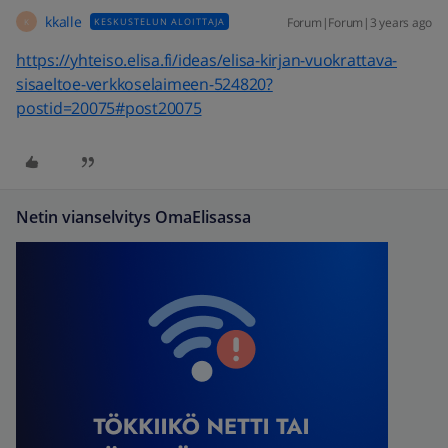
kkalle
Forum|Forum|3 years ago
KESKUSTELUN ALOITTAJA
K
https://yhteiso.elisa.fi/ideas/elisa-kirjan-vuokrattava-
sisaeltoe-verkkoselaimeen-524820?
postid=20075#post20075
Netin vianselvitys OmaElisassa