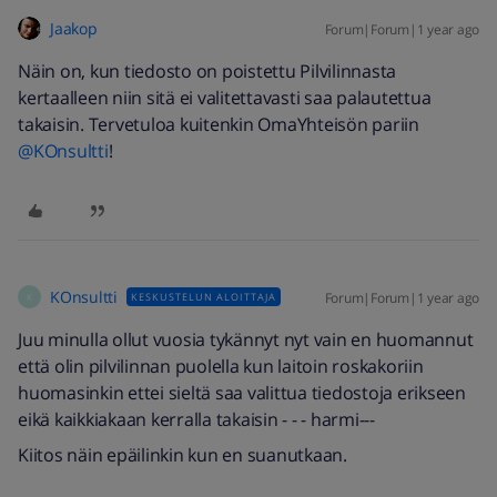
Jaakop
Forum|Forum|1 year ago
Näin on, kun tiedosto on poistettu Pilvilinnasta
kertaalleen niin sitä ei valitettavasti saa palautettua
takaisin. Tervetuloa kuitenkin OmaYhteisön pariin ​
@KOnsultti
!
KOnsultti
Forum|Forum|1 year ago
KESKUSTELUN ALOITTAJA
K
Juu minulla ollut vuosia tykännyt nyt vain en huomannut
että olin pilvilinnan puolella kun laitoin roskakoriin
huomasinkin ettei sieltä saa valittua tiedostoja erikseen
eikä kaikkiakaan kerralla takaisin - - - harmi---
Kiitos näin epäilinkin kun en suanutkaan.