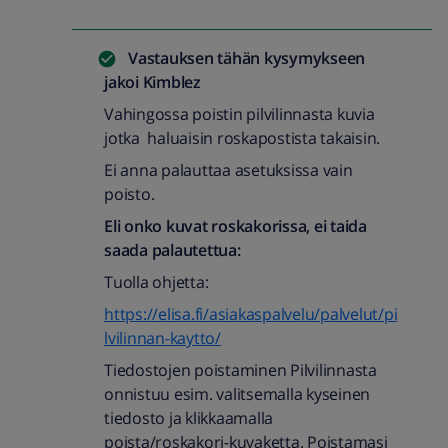
Vastauksen tähän kysymykseen
jakoi
Kimblez
Vahingossa poistin pilvilinnasta kuvia
jotka haluaisin roskapostista takaisin.
Ei anna palauttaa asetuksissa vain
poisto.
Eli onko kuvat roskakorissa, ei taida
saada palautettua:
Tuolla ohjetta:
https://elisa.fi/asiakaspalvelu/palvelut/pi
lvilinnan-kaytto/
Tiedostojen poistaminen Pilvilinnasta
onnistuu esim. valitsemalla kyseinen
tiedosto ja klikkaamalla
poista/roskakori-kuvaketta. Poistamasi