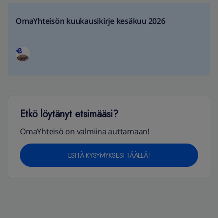
OmaYhteisön kuukausikirje kesäkuu 2026
Etkö löytänyt etsimääsi?
OmaYhteisö on valmiina auttamaan!
ESITÄ KYSYMYKSESI TÄÄLLÄ!