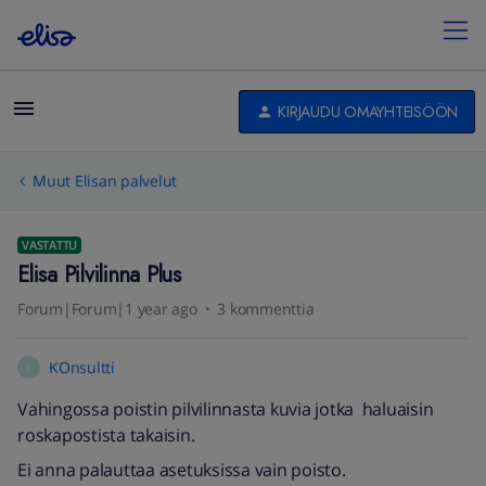
KIRJAUDU OMAYHTEISÖÖN
Muut Elisan palvelut
VASTATTU
Elisa Pilvilinna Plus
Forum|Forum|1 year ago
3 kommenttia
KOnsultti
K
Vahingossa poistin pilvilinnasta kuvia jotka haluaisin
roskapostista takaisin.
Ei anna palauttaa asetuksissa vain poisto.