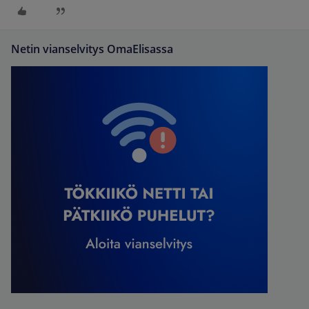
Netin vianselvitys OmaElisassa