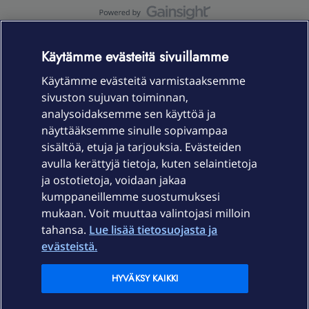
OmaYhteisö-käyttöehdot
Accessibility statement
Käytämme evästeitä sivuillamme
Käytämme evästeitä varmistaaksemme
sivuston sujuvan toiminnan,
Laitteet & liittymät
analysoidaksemme sen käyttöä ja
näyttääksemme sinulle sopivampaa
sisältöä, etuja ja tarjouksia. Evästeiden
Palvelut
avulla kerättyjä tietoja, kuten selaintietoja
ja ostotietoja, voidaan jakaa
Tuki
kumppaneillemme suostumuksesi
mukaan. Voit muuttaa valintojasi milloin
tahansa.
Lue lisää tietosuojasta ja
Ajankohtaista
evästeistä.
Elisa Oyj
HYVÄKSY KAIKKI