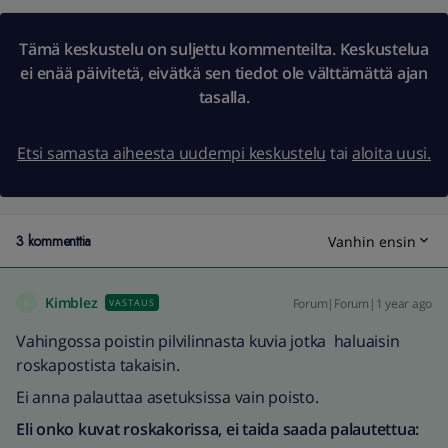
Tämä keskustelu on suljettu kommenteilta. Keskustelua
ei enää päivitetä, eivätkä sen tiedot ole välttämättä ajan
tasalla.
Etsi samasta aiheesta uudempi keskustelu
tai
aloita uusi.
3 kommenttia
Vanhin ensin
Kimblez
Forum|Forum|1 year ago
VASTAUS
K
Vahingossa poistin pilvilinnasta kuvia jotka haluaisin
roskapostista takaisin.
Ei anna palauttaa asetuksissa vain poisto.
Eli onko kuvat roskakorissa, ei taida saada palautettua: