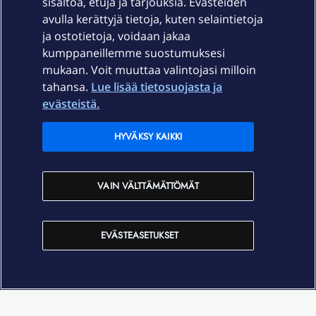
sisältöä, etuja ja tarjouksia. Evästeiden
Palvelut
avulla kerättyjä tietoja, kuten selaintietoja
ja ostotietoja, voidaan jakaa
Tuki
kumppaneillemme suostumuksesi
mukaan. Voit muuttaa valintojasi milloin
tahansa.
Lue lisää tietosuojasta ja
Ajankohtaista
evästeistä.
Elisa Oyj
HYVÄKSY KAIKKI
In English
VAIN VÄLTTÄMÄTTÖMÄT
På Svenska
EVÄSTEASETUKSET
Sopimusehdot
Tietosuoja
Saavutettavuus
Evästeasetukset
Tekijänoikeudet © 2026 Elisa Oyj.