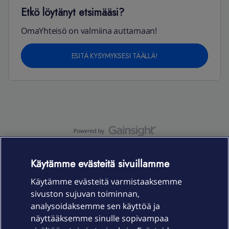
Etkö löytänyt etsimääsi?
OmaYhteisö on valmiina auttamaan!
ESITÄ KYSYMYKSESI TÄÄLLÄ!
OmaYhteisö-käyttöehdot
Accessibility statement
Käytämme evästeitä sivuillamme
Käytämme evästeitä varmistaaksemme
sivuston sujuvan toiminnan,
Laitteet & liittymät
analysoidaksemme sen käyttöä ja
näyttääksemme sinulle sopivampaa