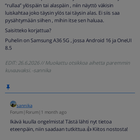
“rullaa” ylöspäin tai alaspäin , niin näyttö väkisin
luiskahtaa joko täysin ylös tai täysin alas. Ei siis saa
pysähtymään siihen , mihin itse sen haluaa.
Saisitteko korjattua?
Puhelin on Samsung A36 5G , jossa Android 16 ja OneUI
8.5
EDIT: 26.6.2026 // Muokattu otsikkoa aihetta paremmin
kuvaavaksi. -sannika
sannika
Forum|Forum|1 month ago
Ikävä kuulla ongelmista! Tästä lähti nyt tietoa
eteenpäin, niin saadaan tutkittua.👍 Kiitos nostosta!