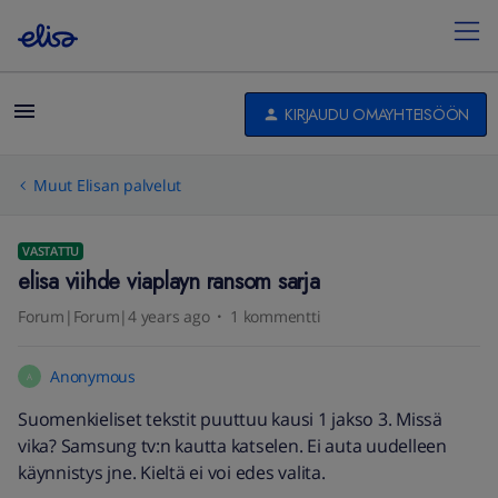
KIRJAUDU OMAYHTEISÖÖN
Muut Elisan palvelut
VASTATTU
elisa viihde viaplayn ransom sarja
Forum|Forum|4 years ago
1 kommentti
Anonymous
A
Suomenkieliset tekstit puuttuu kausi 1 jakso 3. Missä
vika? Samsung tv:n kautta katselen. Ei auta uudelleen
käynnistys jne. Kieltä ei voi edes valita.