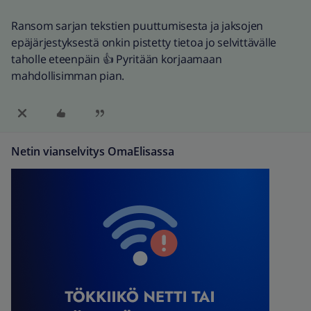
Ransom sarjan tekstien puuttumisesta ja jaksojen
epäjärjestyksestä onkin pistetty tietoa jo selvittävälle
taholle eteenpäin 👍 Pyritään korjaamaan
mahdollisimman pian.
Netin vianselvitys OmaElisassa