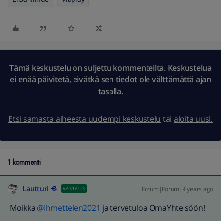
Tämä keskustelu on suljettu kommenteilta. Keskustelua
ei enää päivitetä, eivätkä sen tiedot ole välttämättä ajan
tasalla.
Etsi samasta aiheesta uudempi keskustelu
tai
aloita uusi.
1 kommentti
Lautturi
Forum|Forum|4 years ago
VASTAUS
Moikka
@Ihmettelen2021
ja tervetuloa OmaYhteisöön!