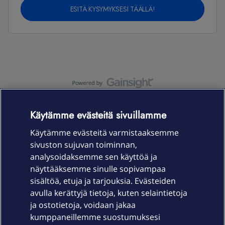
ESITÄ KYSYMYKSESI TÄÄLLÄ!
OmaYhteisö-käyttöehdot
Accessibility statement
Käytämme evästeitä sivuillamme
Käytämme evästeitä varmistaaksemme
sivuston sujuvan toiminnan,
Laitteet & liittymät
analysoidaksemme sen käyttöä ja
näyttääksemme sinulle sopivampaa
sisältöä, etuja ja tarjouksia. Evästeiden
Palvelut
avulla kerättyjä tietoja, kuten selaintietoja
ja ostotietoja, voidaan jakaa
Tuki
kumppaneillemme suostumuksesi