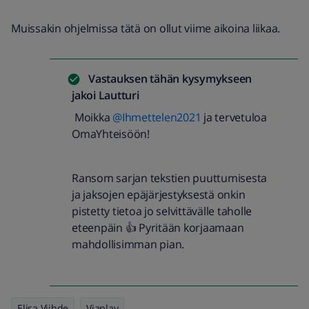
Muissakin ohjelmissa tätä on ollut viime aikoina liikaa.
Vastauksen tähän kysymykseen
jakoi
Lautturi
Moikka
@Ihmettelen2021
ja tervetuloa
OmaYhteisöön!
Ransom sarjan tekstien puuttumisesta
ja jaksojen epäjärjestyksestä onkin
pistetty tietoa jo selvittävälle taholle
eteenpäin 👍 Pyritään korjaamaan
mahdollisimman pian.
Elisa Viihde
Viaplay