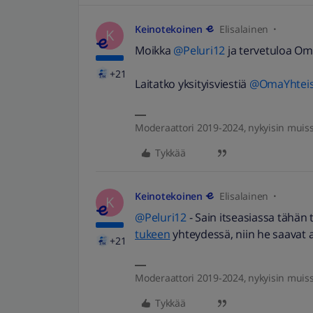
Keinotekoinen
Elisalainen
K
Moikka
@Peluri12
ja tervetuloa Om
+21
Laitatko yksityisviestiä
@OmaYhteisö
Moderaattori 2019-2024, nykyisin muis
Tykkää
Keinotekoinen
Elisalainen
K
@Peluri12
- Sain itseasiassa tähän
tukeen
yhteydessä, niin he saavat a
+21
Moderaattori 2019-2024, nykyisin muis
Tykkää