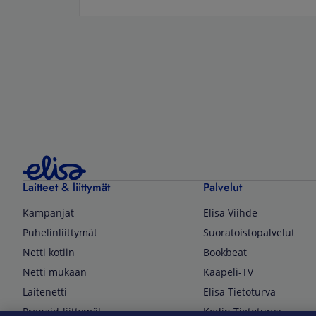
Laitteet & liittymät
Palvelut
Kampanjat
Elisa Viihde
Puhelinliittymät
Suoratoistopalvelut
Netti kotiin
Bookbeat
Netti mukaan
Kaapeli-TV
Laitenetti
Elisa Tietoturva
Prepaid-liittymät
Kodin Tietoturva