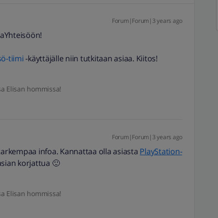
Forum|Forum|3 years ago
aYhteisöön!
-tiimi
-käyttäjälle niin tutkitaan asiaa. Kiitos!
sa Elisan hommissa!
Forum|Forum|3 years ago
 tarkempaa infoa. Kannattaa olla asiasta
PlayStation-
sian korjattua 🙂
sa Elisan hommissa!