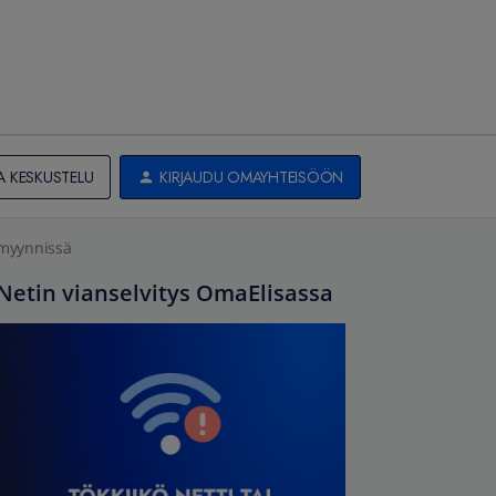
A KESKUSTELU
KIRJAUDU OMAYHTEISÖÖN
 myynnissä
Netin vianselvitys OmaElisassa