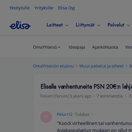
Yksityisille
Yrityksille
Elisa Oyj
Laitteet
Liittymät
Palvelut
OmaYhteisö
Ideapaja
Ajankohtaista
Vii
OmaYhteisön etusivu
Muut palvelut ja aiheet
M
Elisalla vanhentuneita PSN 20€:n lahj
Forum|Forum|3 years ago
7 kommenttia
3
Peluri12
Tulokas
P
"Koodi virheellinen tai vanhentunut
Asiakaspalvelun mukaan on ollut mu