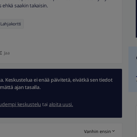
 ehkä saakin takaisin.
 Lahjakortti
Jaa
 Keskustelua ei enää päivitetä, eivätkä sen tiedot
ämättä ajan tasalla.
uudempi keskustelu
tai
aloita uusi.
Vanhin ensin