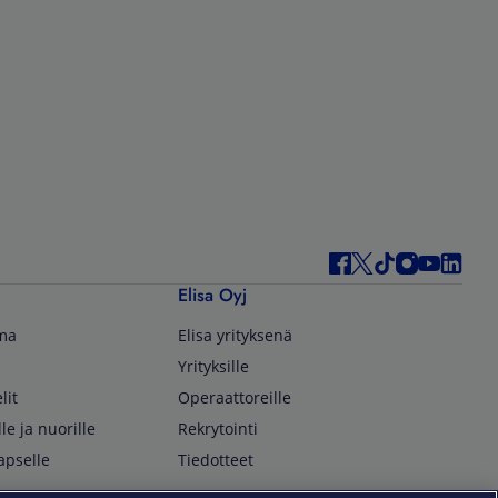
Elisa Oyj
lma
Elisa yrityksenä
Yrityksille
lit
Operaattoreille
lle ja nuorille
Rekrytointi
apselle
Tiedotteet