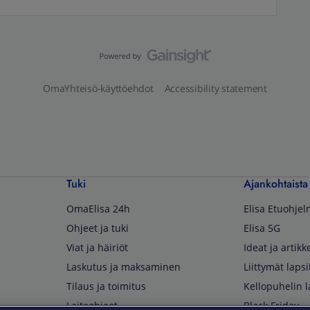
OmaYhteisö-käyttöehdot
Accessibility statement
Tuki
Ajankohtaista
OmaElisa 24h
Elisa Etuohje
Ohjeet ja tuki
Elisa 5G
Viat ja häiriöt
Ideat ja artikke
Laskutus ja maksaminen
Liittymät lapsi
Tilaus ja toimitus
Kellopuhelin l
Laiteohjeet
Black Friday