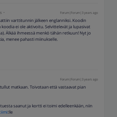
s
Forum|Forum|3 years ago
ttiin varttitunnin jälkeen englanniksi. Koodin
koodia ei ole aktivoitu. Selvittelevät ja lupasivat
tia). Älkää ihmeessä menkö tähän retkuun! Nyt jo
akia, menee pahasti miinukselle.
Forum|Forum|3 years ago
tullut matkaan. Toivotaan että vastaavat pian
-tuesta saanut ja kortti ei toimi edelleenkään, niin
iimi
:lle