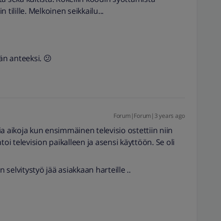
n tilille. Melkoinen seikkailu...
än anteeksi. 😕
Forum|Forum|3 years ago
sia aikoja kun ensimmäinen televisio ostettiin niin
toi television paikalleen ja asensi käyttöön. Se oli
elvitystyö jää asiakkaan harteille ..