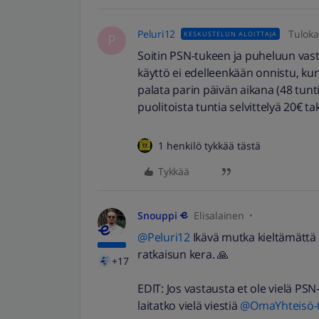
Peluri12
Tuloka
KESKUSTELUN ALOITTAJA
P
Soitin PSN-tukeen ja puheluun vasta
käyttö ei edelleenkään onnistu, kun 
palata parin päivän aikana (48 tun
puolitoista tuntia selvittelyä 20€ t
1 henkilö tykkää tästä
Tykkää
Snouppi
Elisalainen
@Peluri12
Ikävä mutka kieltämättä 
ratkaisun kera. 🙏
+17
EDIT: Jos vastausta et ole vielä PSN
laitatko vielä viestiä
@OmaYhteisö-t