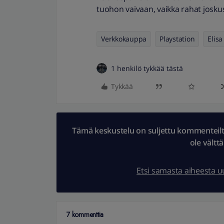
tuohon vaivaan, vaikka rahat joskus
Verkkokauppa
Playstation
Elisa
1 henkilö tykkää tästä
Tykkää
Tämä keskustelu on suljettu kommenteilta.
ole vältt
Etsi samasta aiheesta 
7 kommenttia