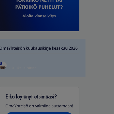
OmaYhteisön kuukausikirje kesäkuu 2026
1 kuukausi sitten
Etkö löytänyt etsimääsi?
OmaYhteisö on valmiina auttamaan!