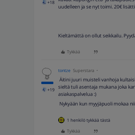
+18
uudelleen ja se nyt toimi. 20€ lisättii
Kieltämättä on ollut seikkailu. Pyyd
Tykkää
tontze
Superstara
Äitini juuri muisteli vanhoja kultai
sieltä tuli asentaja mukana joka kan
+19
asiakaspalvelua :)
Nykyään kun myyjäpuoli mokaa niin s
1 henkilö tykkää tästä
Tykkää