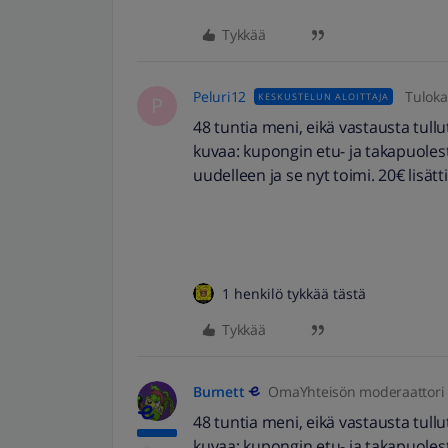
Tykkää
Peluri12
Tuloka
KESKUSTELUN ALOITTAJA
P
48 tuntia meni, eikä vastausta tullu
kuvaa: kupongin etu- ja takapuolest
uudelleen ja se nyt toimi. 20€ lisättii
1 henkilö tykkää tästä
Tykkää
Burnett
OmaYhteisön moderaattori
48 tuntia meni, eikä vastausta tullu
kuvaa: kupongin etu- ja takapuolest