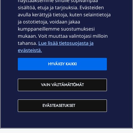
näyttääksemme sinulle sopivampaa
sisältöä, etuja ja tarjouksia. Evästeiden
Palvelut
avulla kerättyjä tietoja, kuten selaintietoja
ja ostotietoja, voidaan jakaa
Tuki
kumppaneillemme suostumuksesi
mukaan. Voit muuttaa valintojasi milloin
tahansa.
Lue lisää tietosuojasta ja
Ajankohtaista
evästeistä.
Elisa Oyj
HYVÄKSY KAIKKI
In English
VAIN VÄLTTÄMÄTTÖMÄT
På Svenska
EVÄSTEASETUKSET
Sopimusehdot
Tietosuoja
Saavutettavuus
Evästeasetukset
Tekijänoikeudet © 2026 Elisa Oyj.