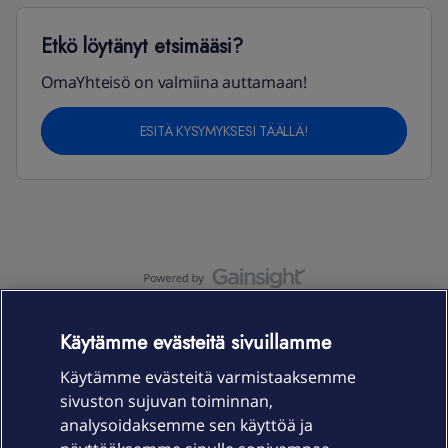
Etkö löytänyt etsimääsi?
OmaYhteisö on valmiina auttamaan!
ESITÄ KYSYMYKSESI TÄÄLLÄ!
OmaYhteisö-käyttöehdot
Accessibility statement
Käytämme evästeitä sivuillamme
Käytämme evästeitä varmistaaksemme
sivuston sujuvan toiminnan,
Laitteet & liittymät
analysoidaksemme sen käyttöä ja