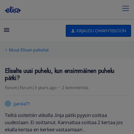
KIRJAUDU OMAYHTEISÖÖN
Muut Elisan palvelut
Elisalta uusi puhelu, kun ensimmäinen puhelu
pätki?
Forum|Forum|3 years ago
2 kommenttia
jjarola71
J
Teiltä soitettiin viikolla .linja pätki pyysin soittaa
uudestaan. Ei soittanut. Kannattaa soittaa 2 kertaa jos
ekalla kertaa en kerkee vastaamaan .