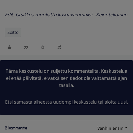
Edit: Otsikkoa muokattu kuvaavammaksi. -Keinotekoinen
Soitto
Tämä keskustelu on suljettu kommenteilta. Keskustelua
ei enää päivitetä, eivätkä sen tiedot ole välttämättä ajan
tasalla.
Etsi samasta aiheesta uudempi keskustelu
tai
aloita uusi.
2 kommenttia
Vanhin ensin