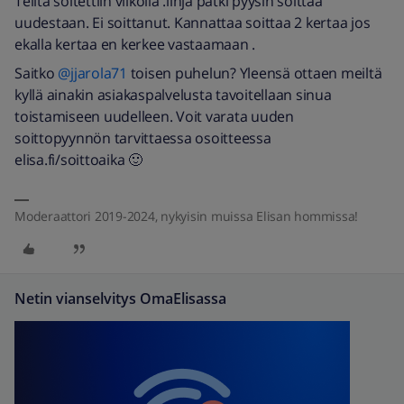
Teiltä soitettiin viikolla .linja pätki pyysin soittaa
uudestaan. Ei soittanut. Kannattaa soittaa 2 kertaa jos
ekalla kertaa en kerkee vastaamaan .
Saitko
@jjarola71
toisen puhelun? Yleensä ottaen meiltä
kyllä ainakin asiakaspalvelusta tavoitellaan sinua
toistamiseen uudelleen. Voit varata uuden
soittopyynnön tarvittaessa osoitteessa
elisa.fi/soittoaika 🙂
Moderaattori 2019-2024, nykyisin muissa Elisan hommissa!
Netin vianselvitys OmaElisassa