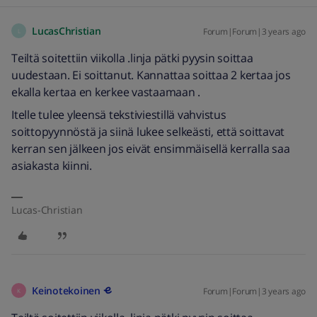
LucasChristian
Forum|Forum|3 years ago
L
Teiltä soitettiin viikolla .linja pätki pyysin soittaa
uudestaan. Ei soittanut. Kannattaa soittaa 2 kertaa jos
ekalla kertaa en kerkee vastaamaan .
Itelle tulee yleensä tekstiviestillä vahvistus
soittopyynnöstä ja siinä lukee selkeästi, että soittavat
kerran sen jälkeen jos eivät ensimmäisellä kerralla saa
asiakasta kiinni.
Lucas-Christian
Keinotekoinen
Forum|Forum|3 years ago
K