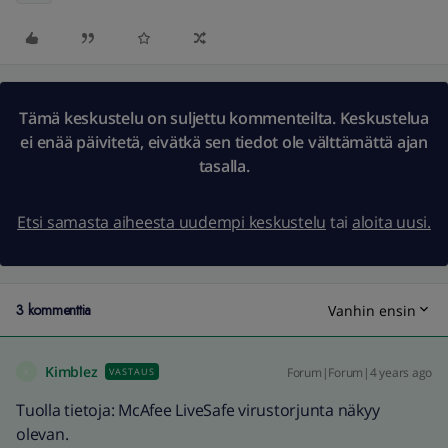
Tämä keskustelu on suljettu kommenteilta. Keskustelua
ei enää päivitetä, eivätkä sen tiedot ole välttämättä ajan
tasalla.
Etsi samasta aiheesta uudempi keskustelu
tai
aloita uusi.
3 kommenttia
Vanhin ensin
Kimblez
Forum|Forum|4 years ago
VASTAUS
K
Tuolla tietoja: McAfee LiveSafe virustorjunta näkyy
olevan.