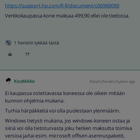
https://support.hp.com/fi-fi/document/c06969090
Verkkokaupassa kone maksaa 499,90 ellei ole tiedossa.
1 henkilö tykkää tästä
KooMikko
Forum|Forum|4 years ago
Ei kaupassa ostettavassa koneessa ole oikein mitään
kunnon ohjelmia mukana.
Turhia härpäkkeitä voi olla puolestaan ylenmäärin.
Windows tietysti mukana, jos windows-koneen ostaa ja
siinä voi olla tietoturvasta joku hetken maksutta toimiva
versioa ja/tai esim. microsoft offisen asennuspaketit,