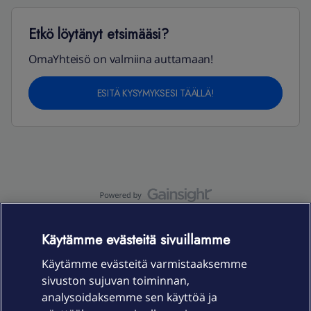
Etkö löytänyt etsimääsi?
OmaYhteisö on valmiina auttamaan!
ESITÄ KYSYMYKSESI TÄÄLLÄ!
OmaYhteisö-käyttöehdot
Accessibility statement
Käytämme evästeitä sivuillamme
Käytämme evästeitä varmistaaksemme
sivuston sujuvan toiminnan,
Laitteet & liittymät
analysoidaksemme sen käyttöä ja