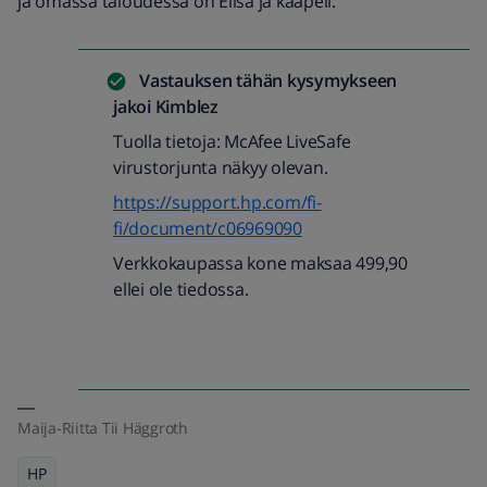
ja omassa taloudessa on Elisa ja kaapeli.
Vastauksen tähän kysymykseen
jakoi
Kimblez
Tuolla tietoja: McAfee LiveSafe
virustorjunta näkyy olevan.
https://support.hp.com/fi-
fi/document/c06969090
Verkkokaupassa kone maksaa 499,90
ellei ole tiedossa.
Maija-Riitta Tii Häggroth
HP