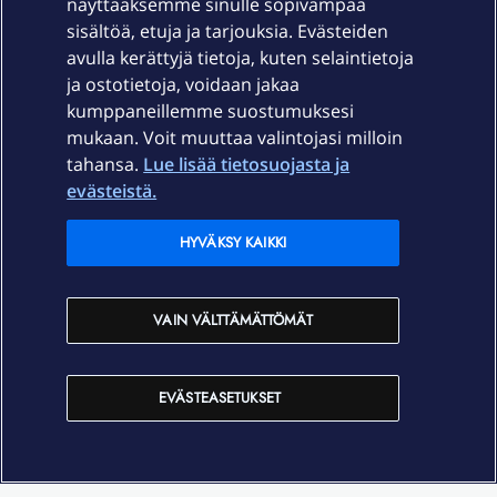
näyttääksemme sinulle sopivampaa
sisältöä, etuja ja tarjouksia. Evästeiden
Palvelut
avulla kerättyjä tietoja, kuten selaintietoja
ja ostotietoja, voidaan jakaa
Tuki
kumppaneillemme suostumuksesi
mukaan. Voit muuttaa valintojasi milloin
tahansa.
Lue lisää tietosuojasta ja
Ajankohtaista
evästeistä.
Elisa Oyj
HYVÄKSY KAIKKI
In English
VAIN VÄLTTÄMÄTTÖMÄT
På Svenska
EVÄSTEASETUKSET
Sopimusehdot
Tietosuoja
Saavutettavuus
Evästeasetukset
Tekijänoikeudet © 2026 Elisa Oyj.