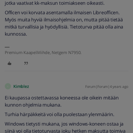
jotka vaativat kk-maksun toimiakseen oikeasti.
Officen voi korvata asentamalla ilmaisen Libreofficen.
Myös muita hyviä ilmaisohjelmia on, mutta pitää tietää
mitkä turvallisia ja hyödyllisiä. Tietoturva pitää olla aina
kunnossa.
Premium KaapeliViihde, Netgem N7950.
Kimblez
Forum|Forum|4 years ago
K
Ei kaupassa ostettavassa koneessa ole oikein mitään
kunnon ohjelmia mukana.
Turhia härpäkkeitä voi olla puolestaan ylenmäärin.
Windows tietysti mukana, jos windows-koneen ostaa ja
siinä voi olla tietoturvasta joku hetken maksutta toimiva