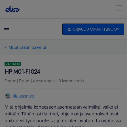
KIRJAUDU OMAYHTEISÖÖN
Muut Elisan palvelut
VASTATTU
HP M01-F1024
Forum|Forum|4 years ago
3 kommenttia
Illuusionisti
Mitä ohjelmia koneeseen asennetaan valmiiksi, vaiko ei
mitään. Tähän asti laitteet, ohjelmat ja asennukset ovat
hoituneet työn puolesta, joten olen avuton. Taloyhtiössä