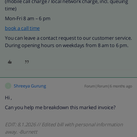
(mobile call charge / local network charge, incl. queuing
time)​
Mon-Fri 8 am
–
6 pm
book a call time
You can leave a contact request to our customer service.
During opening hours on weekdays from 8 am to 6 pm.
Shreeya Gurung
Forum|Forum|6 months ago
S
Hi ,
Can you help me breakdown this marked invoice?
EDIT: 8.1.2026 // Edited bill with personal information
away. -Burnett