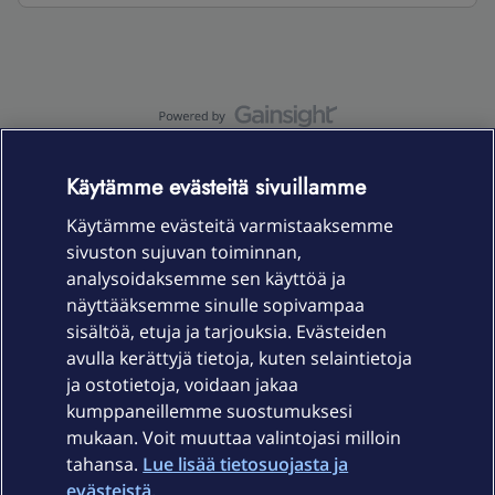
OmaYhteisö-käyttöehdot
Accessibility statement
Käytämme evästeitä sivuillamme
Käytämme evästeitä varmistaaksemme
sivuston sujuvan toiminnan,
Laitteet & liittymät
analysoidaksemme sen käyttöä ja
näyttääksemme sinulle sopivampaa
sisältöä, etuja ja tarjouksia. Evästeiden
Palvelut
avulla kerättyjä tietoja, kuten selaintietoja
ja ostotietoja, voidaan jakaa
Tuki
kumppaneillemme suostumuksesi
mukaan. Voit muuttaa valintojasi milloin
tahansa.
Lue lisää tietosuojasta ja
Ajankohtaista
evästeistä.