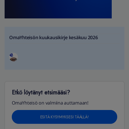
OmaYhteisön kuukausikirje kesäkuu 2026
Etkö löytänyt etsimääsi?
OmaYhteisö on valmiina auttamaan!
ESITÄ KYSYMYKSESI TÄÄLLÄ!