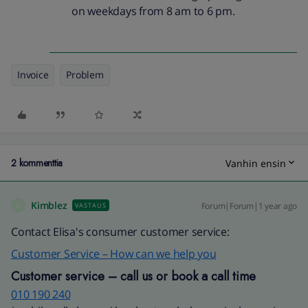
on weekdays from 8 am to 6 pm.
Invoice
Problem
2 kommenttia
Vanhin ensin
Kimblez
Forum|Forum|1 year ago
VASTAUS
K
Contact Elisa's consumer customer service:
Customer Service – How can we help you
Customer service – call us or book a call time
010 190 240​