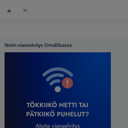
Netin vianselvitys OmaElisassa