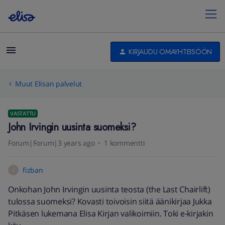
KIRJAUDU OMAYHTEISÖÖN
Muut Elisan palvelut
VASTATTU
John Irvingin uusinta suomeksi?
Forum|Forum|3 years ago
1 kommentti
fizban
F
Onkohan John Irvingin uusinta teosta (the Last Chairlift)
tulossa suomeksi? Kovasti toivoisin siitä äänikirjaa Jukka
Pitkäsen lukemana Elisa Kirjan valikoimiin. Toki e-kirjakin