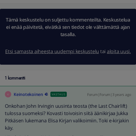
Tämä keskustelu on suljettu kommenteilta. Keskustelua
ei enää päivitetä, eivätkä sen tiedot ole välttämättä ajan
tasalla.
Etsi samasta aiheesta uudempi keskustelu
tai
aloita uusi.
1 kommentti
Keinotekoinen
Forum|Forum|3 years ago
VASTAUS
K
Onkohan John Irvingin uusinta teosta (the Last Chairlift)
tulossa suomeksi? Kovasti toivoisin siitä äänikirjaa Jukka
Pitkäsen lukemana Elisa Kirjan valikoimiin. Toki e-kirjakin
käy.