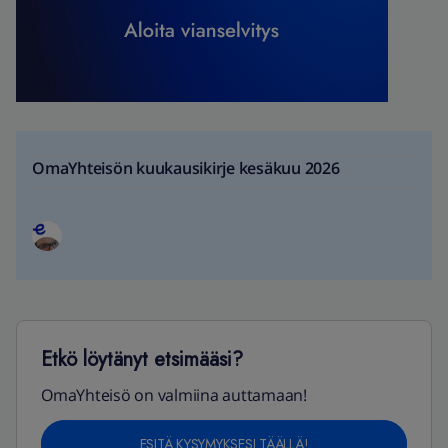
OmaYhteisön kuukausikirje kesäkuu 2026
Etkö löytänyt etsimääsi?
OmaYhteisö on valmiina auttamaan!
ESITÄ KYSYMYKSESI TÄÄLLÄ!