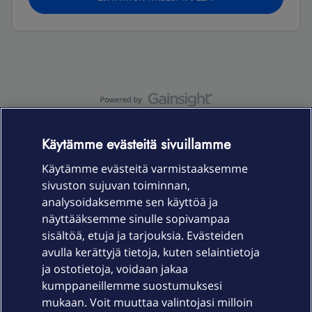
OmaYhteisö-käyttöehdot
Accessibility statement
Käytämme evästeitä sivuillamme
Käytämme evästeitä varmistaaksemme
sivuston sujuvan toiminnan,
Laitteet & liittymät
analysoidaksemme sen käyttöä ja
näyttääksemme sinulle sopivampaa
sisältöä, etuja ja tarjouksia. Evästeiden
Palvelut
avulla kerättyjä tietoja, kuten selaintietoja
ja ostotietoja, voidaan jakaa
Tuki
kumppaneillemme suostumuksesi
mukaan. Voit muuttaa valintojasi milloin