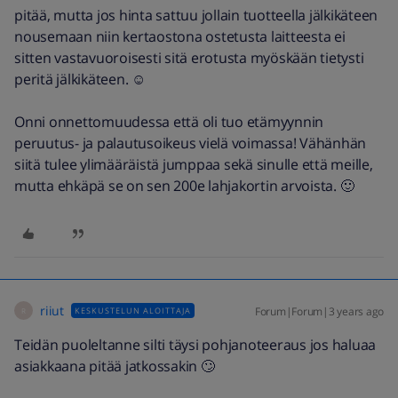
pitää, mutta jos hinta sattuu jollain tuotteella jälkikäteen
nousemaan niin kertaostona ostetusta laitteesta ei
sitten vastavuoroisesti sitä erotusta myöskään tietysti
peritä jälkikäteen. ☺
Onni onnettomuudessa että oli tuo etämyynnin
peruutus- ja palautusoikeus vielä voimassa! Vähänhän
siitä tulee ylimääräistä jumppaa sekä sinulle että meille,
mutta ehkäpä se on sen 200e lahjakortin arvoista. 🙂
riiut
Forum|Forum|3 years ago
KESKUSTELUN ALOITTAJA
R
Teidän puoleltanne silti täysi pohjanoteeraus jos haluaa
asiakkaana pitää jatkossakin 🙄