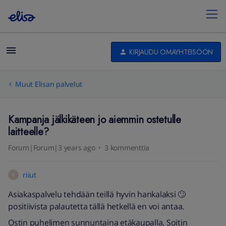
KIRJAUDU OMAYHTEISÖÖN
Muut Elisan palvelut
Kampanja jälkikäteen jo aiemmin ostetulle
laitteelle?
Forum|Forum|3 years ago
3 kommenttia
riiut
R
Asiakaspalvelu tehdään teillä hyvin hankalaksi 🙄
positiivista palautetta tällä hetkellä en voi antaa.
Ostin puhelimen sunnuntaina etäkaupalla. Soitin