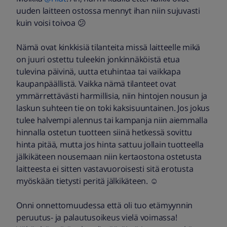
uuden laitteen ostossa mennyt ihan niin sujuvasti
kuin voisi toivoa 😕
Nämä ovat kinkkisiä tilanteita missä laitteelle mikä
on juuri ostettu tuleekin jonkinnäköistä etua
tulevina päivinä, uutta etuhintaa tai vaikkapa
kaupanpäällistä. Vaikka nämä tilanteet ovat
ymmärrettävästi harmillisia, niin hintojen nousun ja
laskun suhteen tie on toki kaksisuuntainen. Jos jokus
tulee halvempi alennus tai kampanja niin aiemmalla
hinnalla ostetun tuotteen siinä hetkessä sovittu
hinta pitää, mutta jos hinta sattuu jollain tuotteella
jälkikäteen nousemaan niin kertaostona ostetusta
laitteesta ei sitten vastavuoroisesti sitä erotusta
myöskään tietysti peritä jälkikäteen. ☺
Onni onnettomuudessa että oli tuo etämyynnin
peruutus- ja palautusoikeus vielä voimassa!