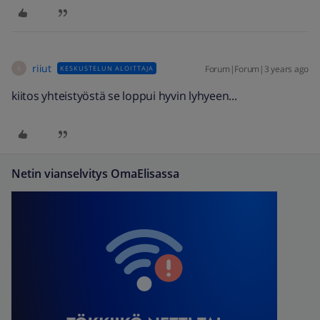
riiut
Forum|Forum|3 years ago
KESKUSTELUN ALOITTAJA
R
kiitos yhteistyöstä se loppui hyvin lyhyeen...
Netin vianselvitys OmaElisassa