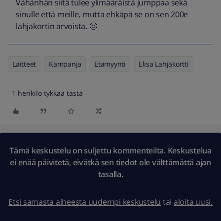
Vähänhän siitä tulee ylimääräistä jumppaa sekä
sinulle että meille, mutta ehkäpä se on sen 200e
lahjakortin arvoista. 🙂
Laitteet
Kampanja
Etämyynti
Elisa Lahjakortti
1 henkilö tykkää tästä
Tämä keskustelu on suljettu kommenteilta. Keskustelua
ei enää päivitetä, eivätkä sen tiedot ole välttämättä ajan
tasalla.
Etsi samasta aiheesta uudempi keskustelu
tai
aloita uusi.