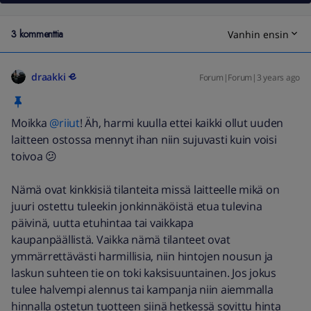
3 kommenttia
Vanhin ensin
draakki
Forum|Forum|3 years ago
Moikka
@riiut
! Äh, harmi kuulla ettei kaikki ollut uuden
laitteen ostossa mennyt ihan niin sujuvasti kuin voisi
toivoa 😕
Nämä ovat kinkkisiä tilanteita missä laitteelle mikä on
juuri ostettu tuleekin jonkinnäköistä etua tulevina
päivinä, uutta etuhintaa tai vaikkapa
kaupanpäällistä. Vaikka nämä tilanteet ovat
ymmärrettävästi harmillisia, niin hintojen nousun ja
laskun suhteen tie on toki kaksisuuntainen. Jos jokus
tulee halvempi alennus tai kampanja niin aiemmalla
hinnalla ostetun tuotteen siinä hetkessä sovittu hinta