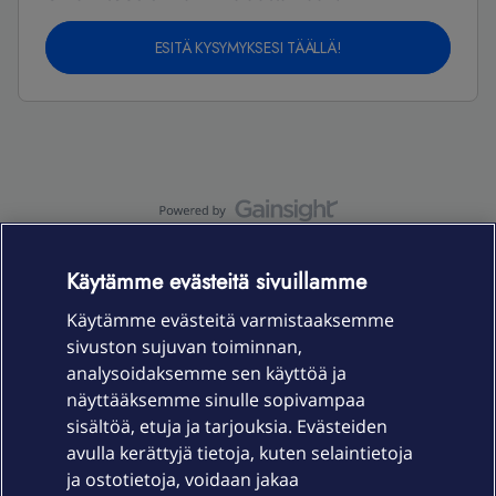
ESITÄ KYSYMYKSESI TÄÄLLÄ!
OmaYhteisö-käyttöehdot
Accessibility statement
Käytämme evästeitä sivuillamme
Käytämme evästeitä varmistaaksemme
sivuston sujuvan toiminnan,
Laitteet & liittymät
analysoidaksemme sen käyttöä ja
näyttääksemme sinulle sopivampaa
sisältöä, etuja ja tarjouksia. Evästeiden
Palvelut
avulla kerättyjä tietoja, kuten selaintietoja
ja ostotietoja, voidaan jakaa