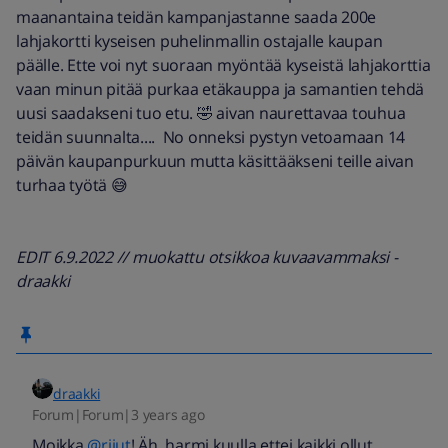
maanantaina teidän kampanjastanne saada 200e
lahjakortti kyseisen puhelinmallin ostajalle kaupan
päälle. Ette voi nyt suoraan myöntää kyseistä lahjakorttia
vaan minun pitää purkaa etäkauppa ja samantien tehdä
uusi saadakseni tuo etu. 🤣 aivan naurettavaa touhua
teidän suunnalta.... No onneksi pystyn vetoamaan 14
päivän kaupanpurkuun mutta käsittääkseni teille aivan
turhaa työtä 😅
EDIT 6.9.2022 // muokattu otsikkoa kuvaavammaksi -
draakki
draakki
Forum|Forum|3 years ago
Moikka
@riiut
! Äh, harmi kuulla ettei kaikki ollut