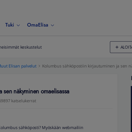
Tuki
OmaElisa
ALOIT
meisimmät keskustelut
uut Elisan palvelut
Kolumbus sähköpostiin kirjautuminen ja sen 
ja sen näkyminen omaelisassa
69897 katselukerrat
Kolumbus sähköposti? Myöskään webmailiin