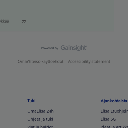
ykkää
OmaYhteisö-käyttöehdot
Accessibility statement
Tuki
Ajankohtaista
OmaElisa 24h
Elisa Etuohje
Ohjeet ja tuki
Elisa 5G
Viat ja häiriöt
Ideat ja artikke