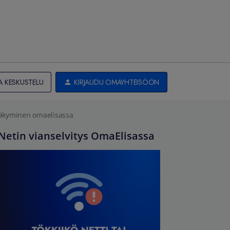
A KESKUSTELU
KIRJAUDU OMAYHTEISÖÖN
näkyminen omaelisassa
Netin vianselvitys OmaElisassa