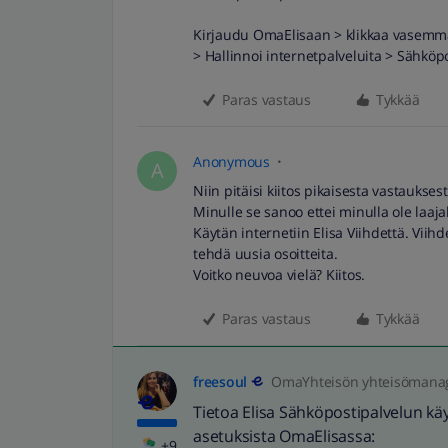
Kirjaudu OmaElisaan > klikkaa vasemmal
> Hallinnoi internetpalveluita > Sähköp
Paras vastaus
Tykkää
Anonymous
A
Niin pitäisi kiitos pikaisesta vastauksest
Minulle se sanoo ettei minulla ole laaja
Käytän internetiin Elisa Viihdettä. Viih
tehdä uusia osoitteita.
Voitko neuvoa vielä? Kiitos.
Paras vastaus
Tykkää
freesoul
OmaYhteisön yhteisömana
Tietoa Elisa Sähköpostipalvelun käy
asetuksista OmaElisassa:
+9