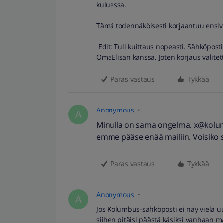
kuluessa.
Tämä todennäköisesti korjaantuu ensivi
Edit: Tuli kuittaus nopeasti. Sähköpost
OmaElisan kanssa. Joten korjaus valitet
Paras vastaus
Tykkää
Anonymous
A
Minulla on sama ongelma. x@kolumb
emme pääse enää mailiin. Voisiko s
Paras vastaus
Tykkää
Anonymous
A
Jos Kolumbus-sähköposti ei näy vielä 
siihen pitäisi päästä käsiksi vanhaan mal