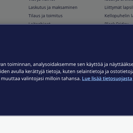
Laskutus ja maksaminen
Liittymät lapsi
Tilaus ja toimitus
Kellopuhelin l
Laiteohjeet
Black Friday
Asiakaspalvelun yhteystiedot
Huippuetuja El
Soita Omagurulle
OmaYhteisö
Myymälät ja myyntipisteet
van toiminnan, analysoidaksemme sen käyttöä ja näyttääk
Kuuluvuuskartta
iden avulla kerättyjä tietoja, kuten selaintietoja ja ostotieto
Asiakastiedotteet
uuttaa valintojasi milloin tahansa.
Lue lisää tietosuojasta 
t
OmaElisa-sovellus
järjestelmä
Kirjaudu sähköpostiin
et © 2026 Elisa Oyj.