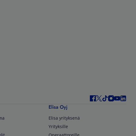
Elisa Oyj
lma
Elisa yrityksenä
Yrityksille
lit
Operaattoreille