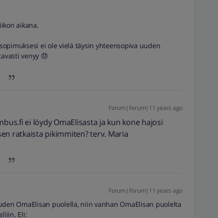
ikon aikana.
isopimuksesi ei ole vielä täysin yhteensopiva uuden
tavasti venyy 😞
Forum|Forum|11 years ago
us.fi ei löydy OmaElisasta ja kun kone hajosi
en ratkaista pikimmiten? terv. Maria
Forum|Forum|11 years ago
uuden OmaElisan puolella, niin vanhan OmaElisan puolelta
liin. Eli: