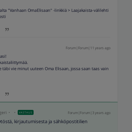
ta "Vanhaan OmaElisaan" -linkkiä > Laajakaista-välilehti
osti
Forum|Forum|11 years ago
asi!
kaistaliittymää.
de täbi vie minut uuteen Oma Elisaan, jossa saan taas vain
geri
Forum|Forum|3 years ago
VASTAUS
töstä, kirjautumisesta ja sähköpostitilien