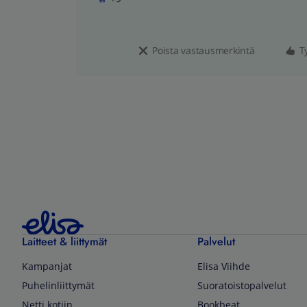
Poista vastausmerkintä
T
Laitteet & liittymät
Palvelut
Kampanjat
Elisa Viihde
Puhelinliittymät
Suoratoistopalvelut
Netti kotiin
Bookbeat