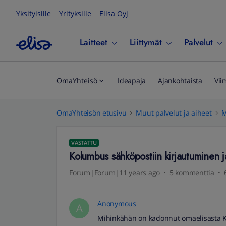
Yksityisille
Yrityksille
Elisa Oyj
Laitteet
Liittymät
Palvelut
OmaYhteisö
Ideapaja
Ajankohtaista
Vii
OmaYhteisön etusivu
Muut palvelut ja aiheet
M
VASTATTU
Kolumbus sähköpostiin kirjautuminen 
Forum|Forum|11 years ago
5 kommenttia
Anonymous
A
Mihinkähän on kadonnut omaelisasta 