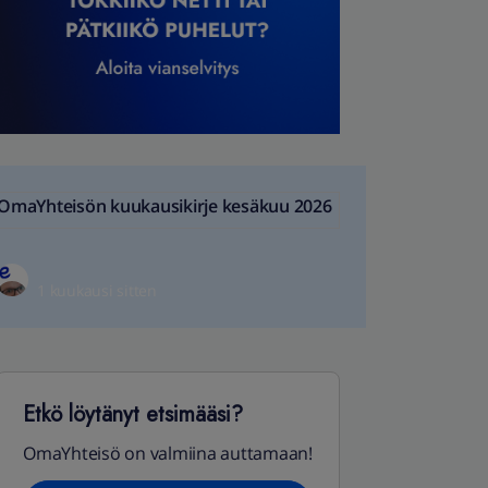
OmaYhteisön kuukausikirje kesäkuu 2026
1 kuukausi sitten
Etkö löytänyt etsimääsi?
OmaYhteisö on valmiina auttamaan!