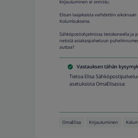
kirjautuminen ei onnistu.
Elisan laajakaista vaihdettiin aikoinaa
Kolumbuksena.
Sähköpostiohjelmissa tietokoneella ja pu
netistä asiakaspalveluun puhelinnumero
auttaa?
Vastauksen tähän kysymyk
Tietoa Elisa Sähköpostipalvelun
asetuksista OmaElisassa:
OmaElisa
Kirjautuminen
Kolu