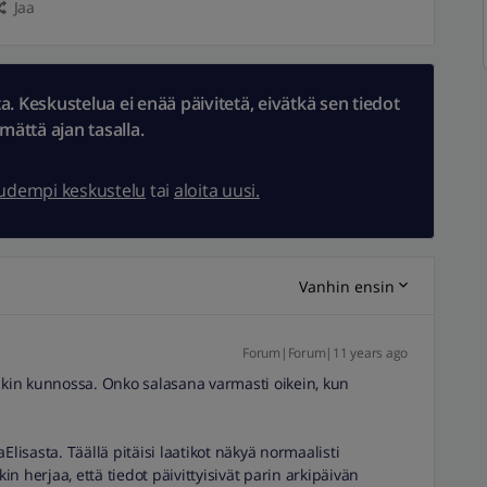
Jaa
 Keskustelua ei enää päivitetä, eivätkä sen tiedot
ämättä ajan tasalla.
uudempi keskustelu
tai
aloita uusi.
Vanhin ensin
Forum|Forum|11 years ago
nakin kunnossa. Onko salasana varmasti oikein, kun
Elisasta. Täällä pitäisi laatikot näkyä normaalisti
kin herjaa, että tiedot päivittyisivät parin arkipäivän