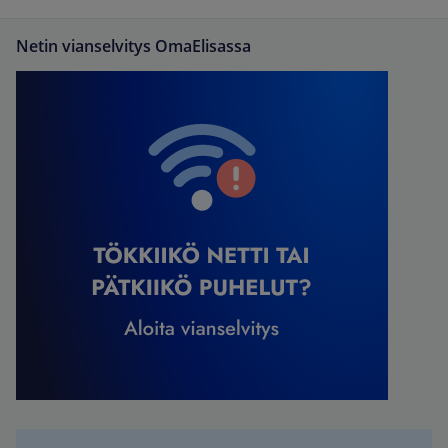
Netin vianselvitys OmaElisassa