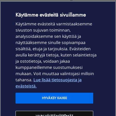
OmaYhteisö-käyttöehdot
Accessibility statement
Käytämme evästeitä sivuillamme
Käytämme evästeitä varmistaaksemme
sivuston sujuvan toiminnan,
Laitteet & liittymät
analysoidaksemme sen käyttöä ja
näyttääksemme sinulle sopivampaa
sisältöä, etuja ja tarjouksia. Evästeiden
Palvelut
avulla kerättyjä tietoja, kuten selaintietoja
ja ostotietoja, voidaan jakaa
Tuki
kumppaneillemme suostumuksesi
mukaan. Voit muuttaa valintojasi milloin
tahansa.
Lue lisää tietosuojasta ja
Ajankohtaista
evästeistä.
Elisa Oyj
HYVÄKSY KAIKKI
In English