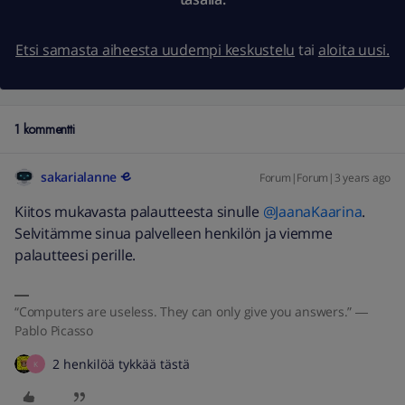
Etsi samasta aiheesta uudempi keskustelu
tai
aloita uusi.
1 kommentti
sakarialanne
Forum|Forum|3 years ago
Kiitos mukavasta palautteesta sinulle
@JaanaKaarina
.
Selvitämme sinua palvelleen henkilön ja viemme
palautteesi perille.
“Computers are useless. They can only give you answers.” ―
Pablo Picasso
2 henkilöä tykkää tästä
K