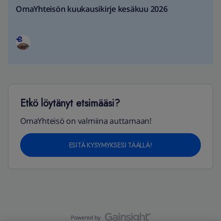
OmaYhteisön kuukausikirje kesäkuu 2026
Etkö löytänyt etsimääsi?
OmaYhteisö on valmiina auttamaan!
ESITÄ KYSYMYKSESI TÄÄLLÄ!