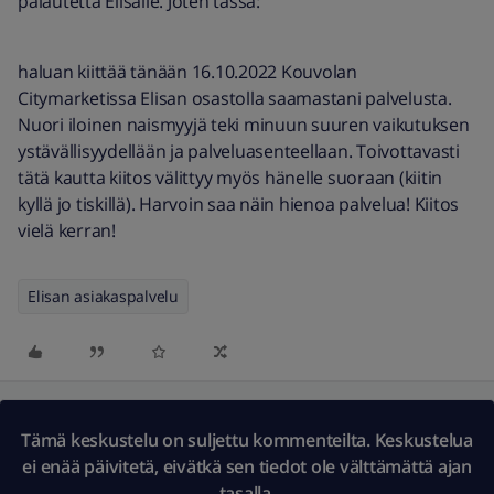
palautetta Elisalle. Joten tässä:
haluan kiittää tänään 16.10.2022 Kouvolan
Citymarketissa Elisan osastolla saamastani palvelusta.
Nuori iloinen naismyyjä teki minuun suuren vaikutuksen
ystävällisyydellään ja palveluasenteellaan. Toivottavasti
tätä kautta kiitos välittyy myös hänelle suoraan (kiitin
kyllä jo tiskillä). Harvoin saa näin hienoa palvelua! Kiitos
vielä kerran!
Elisan asiakaspalvelu
Tämä keskustelu on suljettu kommenteilta. Keskustelua
ei enää päivitetä, eivätkä sen tiedot ole välttämättä ajan
tasalla.