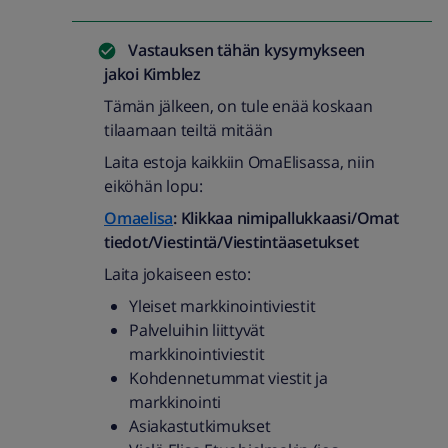
Vastauksen tähän kysymykseen
jakoi
Kimblez
Tämän jälkeen, on tule enää koskaan
tilaamaan teiltä mitään
Laita estoja kaikkiin OmaElisassa, niin
eiköhän lopu:
Omaelisa
: Klikkaa nimipallukkaasi/Omat
tiedot/Viestintä/Viestintäasetukset
Laita jokaiseen esto:
Yleiset markkinointiviestit
Palveluihin liittyvät
markkinointiviestit
Kohdennetummat viestit ja
markkinointi
Asiakastutkimukset