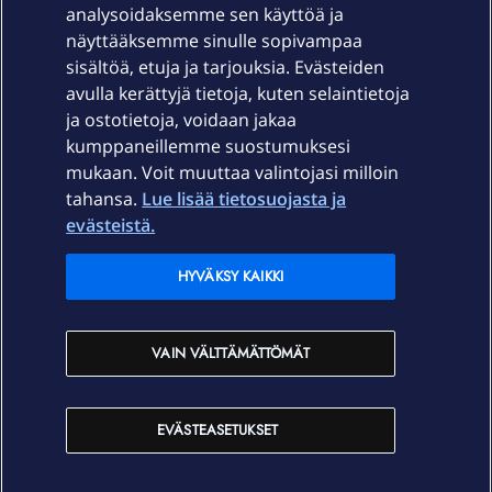
Laitteet & liittymät
analysoidaksemme sen käyttöä ja
näyttääksemme sinulle sopivampaa
sisältöä, etuja ja tarjouksia. Evästeiden
Palvelut
avulla kerättyjä tietoja, kuten selaintietoja
ja ostotietoja, voidaan jakaa
Tuki
kumppaneillemme suostumuksesi
mukaan. Voit muuttaa valintojasi milloin
tahansa.
Lue lisää tietosuojasta ja
Ajankohtaista
evästeistä.
Elisa Oyj
HYVÄKSY KAIKKI
In English
VAIN VÄLTTÄMÄTTÖMÄT
På Svenska
EVÄSTEASETUKSET
Sopimusehdot
Tietosuoja
Saavutettavuus
Evästeasetukset
Tekijänoikeudet © 2026 Elisa Oyj.