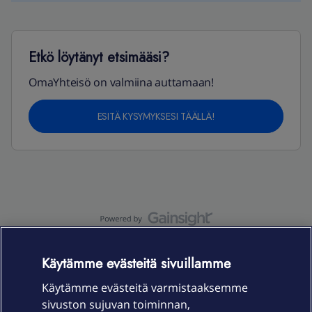
Etkö löytänyt etsimääsi?
OmaYhteisö on valmiina auttamaan!
ESITÄ KYSYMYKSESI TÄÄLLÄ!
OmaYhteisö-käyttöehdot
Accessibility statement
Käytämme evästeitä sivuillamme
Käytämme evästeitä varmistaaksemme
sivuston sujuvan toiminnan,