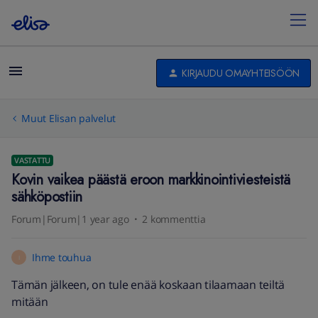
KIRJAUDU OMAYHTEISÖÖN
Muut Elisan palvelut
VASTATTU
Kovin vaikea päästä eroon markkinointiviesteistä
sähköpostiin
Forum|Forum|1 year ago
2 kommenttia
Ihme touhua
I
Tämän jälkeen, on tule enää koskaan tilaamaan teiltä
mitään