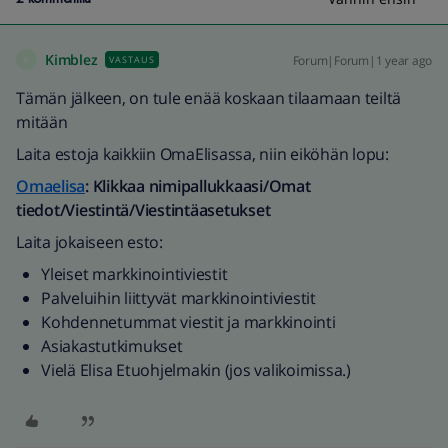
Kimblez
Forum|Forum|1 year ago
VASTAUS
K
Tämän jälkeen, on tule enää koskaan tilaamaan teiltä
mitään
Laita estoja kaikkiin OmaElisassa, niin eiköhän lopu:
Omaelisa
: Klikkaa nimipallukkaasi/Omat
tiedot/Viestintä/Viestintäasetukset
Laita jokaiseen esto:
Yleiset markkinointiviestit
Palveluihin liittyvät markkinointiviestit
Kohdennetummat viestit ja markkinointi
Asiakastutkimukset
Vielä Elisa Etuohjelmakin (jos valikoimissa.)