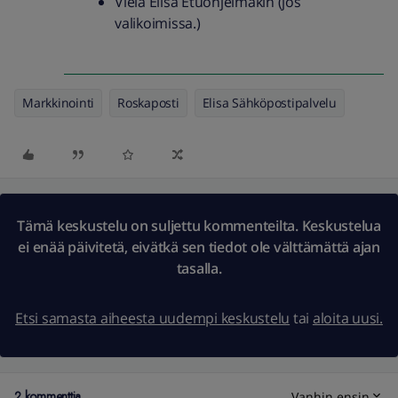
Vielä Elisa Etuohjelmakin (jos
valikoimissa.)
Markkinointi
Roskaposti
Elisa Sähköpostipalvelu
Tämä keskustelu on suljettu kommenteilta. Keskustelua
ei enää päivitetä, eivätkä sen tiedot ole välttämättä ajan
tasalla.
Etsi samasta aiheesta uudempi keskustelu
tai
aloita uusi.
2 kommenttia
Vanhin ensin