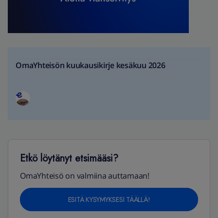
OmaYhteisön kuukausikirje kesäkuu 2026
Etkö löytänyt etsimääsi?
OmaYhteisö on valmiina auttamaan!
ESITÄ KYSYMYKSESI TÄÄLLÄ!