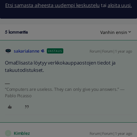
Etsi samasta aiheesta uudempi keskustelu
tai
aloita uusi.
5 kommenttia
Vanhin ensin
sakarialanne
Forum|Forum|1 year ago
VASTAUS
OmaElisasta löytyy verkkokauppaostojen tiedot ja
takuutodistukset.
“Computers are useless. They can only give you answers.” ―
Pablo Picasso
Kimblez
Forum|Forum|1 year ago
K