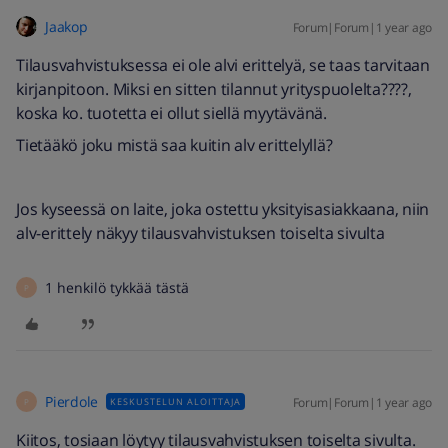
Jaakop
Forum|Forum|1 year ago
Tilausvahvistuksessa ei ole alvi erittelyä, se taas tarvitaan
kirjanpitoon. Miksi en sitten tilannut yrityspuolelta????,
koska ko. tuotetta ei ollut siellä myytävänä.
Tietääkö joku mistä saa kuitin alv erittelyllä?
Jos kyseessä on laite, joka ostettu yksityisasiakkaana, niin
alv-erittely näkyy tilausvahvistuksen toiselta sivulta
1 henkilö tykkää tästä
P
Pierdole
Forum|Forum|1 year ago
KESKUSTELUN ALOITTAJA
P
Kiitos, tosiaan löytyy tilausvahvistuksen toiselta sivulta.