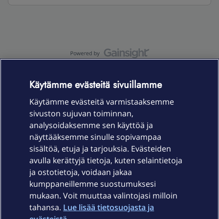
OmaYhteisö-käyttöehdot
Accessibility statement
Käytämme evästeitä sivuillamme
Käytämme evästeitä varmistaaksemme
sivuston sujuvan toiminnan,
Laitteet & liittymät
analysoidaksemme sen käyttöä ja
näyttääksemme sinulle sopivampaa
sisältöä, etuja ja tarjouksia. Evästeiden
Palvelut
avulla kerättyjä tietoja, kuten selaintietoja
ja ostotietoja, voidaan jakaa
Tuki
kumppaneillemme suostumuksesi
mukaan. Voit muuttaa valintojasi milloin
tahansa.
Lue lisää tietosuojasta ja
Ajankohtaista