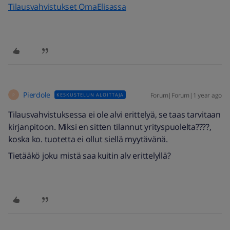
Tilausvahvistukset OmaElisassa
Pierdole
Forum|Forum|1 year ago
KESKUSTELUN ALOITTAJA
P
Tilausvahvistuksessa ei ole alvi erittelyä, se taas tarvitaan
kirjanpitoon. Miksi en sitten tilannut yrityspuolelta????,
koska ko. tuotetta ei ollut siellä myytävänä.
Tietääkö joku mistä saa kuitin alv erittelyllä?