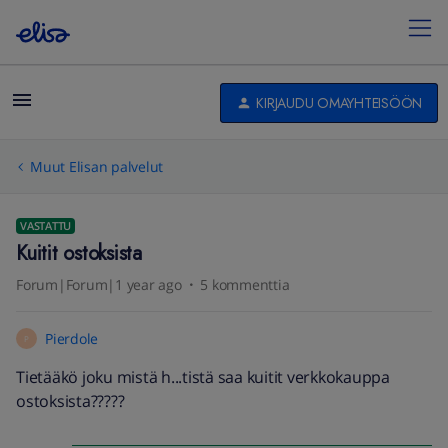
KIRJAUDU OMAYHTEISÖÖN
Muut Elisan palvelut
VASTATTU
Kuitit ostoksista
Forum|Forum|1 year ago
5 kommenttia
Pierdole
P
Tietääkö joku mistä h...tistä saa kuitit verkkokauppa
ostoksista?????