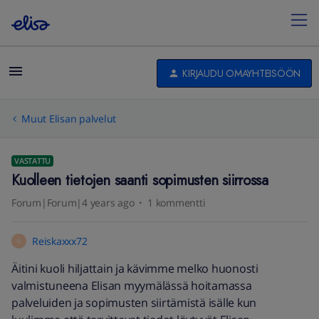
KIRJAUDU OMAYHTEISÖÖN
Muut Elisan palvelut
VASTATTU
Kuolleen tietojen saanti sopimusten siirrossa
Forum|Forum|4 years ago
1 kommentti
Reiskaxxx72
R
Äitini kuoli hiljattain ja kävimme melko huonosti
valmistuneena Elisan myymälässä hoitamassa
palveluiden ja sopimusten siirtämistä isälle kun