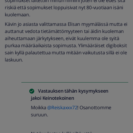
sopimukset laitettiin minun nimiini joten ei ole edes sitä
riskiä että sopimukset loppuisivat nyt 80-vuotiaan isäni
kuolemaan.
Kävin jo asiasta valittamassa Elisan myymälässä mutta ei
auttanut vedota tietämättömyyteen tai äidin kuoleman
aiheuttamaan järkytykseen, eivät kuulemma ole syitä
purkaa määräaikaista sopimusta. Ylimääräiset digiboksit
sain kyllä palautettua mutta mitään vaikutusta sillä ei ole
laskuun.
Vastauksen tähän kysymykseen
jakoi
Keinotekoinen
Moikka
@Reiskaxxx72
! Osanottomme
suruun.