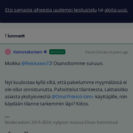
Etsi samasta aiheesta uudempi keskustelu
tai
aloita uusi.
1 kommentti
Keinotekoinen
Forum|Forum|4 years ago
VASTAUS
K
Moikka
@Reiskaxxx72
! Osanottomme suruun.
Nyt kuulostaa kyllä siltä, että palvelumme myymälässä ei
ole ollut onnistunutta. Pahoittelut tilanteesta. Laittaisitko
asiasta yksityisviestiä
@OmaYhteisö-tiimi
-käyttäjälle, niin
käydään tilanne tarkemmin läpi? Kiitos.
Moderaattori 2019-2024, nykyisin muissa Elisan hommissa!