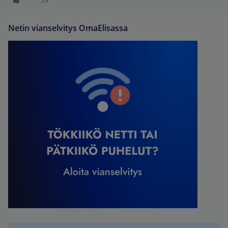
Netin vianselvitys OmaElisassa