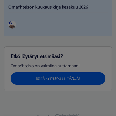
OmaYhteisön kuukausikirje kesäkuu 2026
Etkö löytänyt etsimääsi?
OmaYhteisö on valmiina auttamaan!
ESITÄ KYSYMYKSESI TÄÄLLÄ!