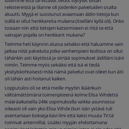
luulimme että tarvittavat tiedot löytyvät Elisan
rekistereistä ja tilanne oli joidenkin palveluiden osalta
akuutti. Myyjä ei suostunut avaamaan äidin tietoja kun
isällä ei ollut henkkareita mukana (itselläni kyllä oli). Onko
tosiaan niin että tietojen katsomiseen ei riitä se että
vainajan pojalla on henkkarit mukana?
Teimme heti käynnin alussa selväksi että haluamme vain
jatkaa niitä palveluita jotka vanhempieni kodissa on ollut
tähänkin asti käytössä ja siirtää sopimukset äidiltäni isäni
nimiin. Teimme myös selväksi että isä ei tiedä
yksityiskohtaisesti mitä nämä palvelut ovat olleet kun äiti
oli tähän asti hoitanut kaiken.
Lopputulos oli se että meille myytiin ikäänkuin
välttämättömänä toimenpiteenä kolme Elisa Viihdettä
määräaikaisella 24kk sopimuksella vaikka asunnossa
oikeasti oli vain yksi Elisa Viihde (kun isän ystävä tuli
asentamaan bokseja kävi ilmi että kaksi muuta TV:tä
toimivat antennilla). Lisäksi myyjän ehdottamana