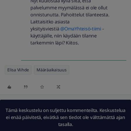
Nyt kuulostaa kyllä siltä, että
palvelumme myymälässä ei ole ollut
onnistunutta. Pahoittelut tilanteesta.
Laittaisitko asiasta
yksityisviestiä
@OmaYhteisö-tiimi
-
käyttäjälle, niin käydään tilanne
tarkemmin läpi? Kiitos.
Elisa Viihde
Määräaikaisuus
Tämä keskustelu on suljettu kommenteilta. Keskustelua
ei enää päivitetä, eivätkä sen tiedot ole välttämättä ajan
tasalla.