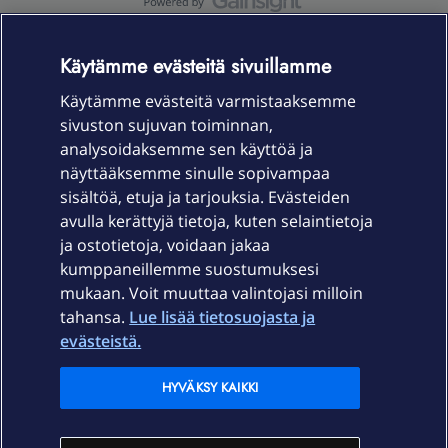
OmaYhteisö-käyttöehdot
Accessibility statement
Käytämme evästeitä sivuillamme
Käytämme evästeitä varmistaaksemme
sivuston sujuvan toiminnan,
Laitteet & liittymät
analysoidaksemme sen käyttöä ja
näyttääksemme sinulle sopivampaa
sisältöä, etuja ja tarjouksia. Evästeiden
Palvelut
avulla kerättyjä tietoja, kuten selaintietoja
ja ostotietoja, voidaan jakaa
Tuki
kumppaneillemme suostumuksesi
mukaan. Voit muuttaa valintojasi milloin
tahansa.
Lue lisää tietosuojasta ja
Ajankohtaista
evästeistä.
Elisa Oyj
HYVÄKSY KAIKKI
In English