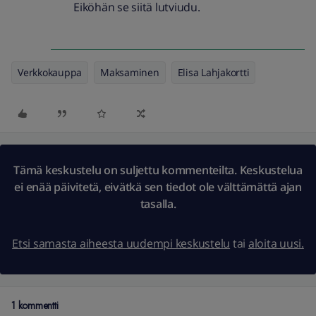
Eiköhän se siitä lutviudu.
Verkkokauppa
Maksaminen
Elisa Lahjakortti
Tämä keskustelu on suljettu kommenteilta. Keskustelua
ei enää päivitetä, eivätkä sen tiedot ole välttämättä ajan
tasalla.
Etsi samasta aiheesta uudempi keskustelu
tai
aloita uusi.
1 kommentti