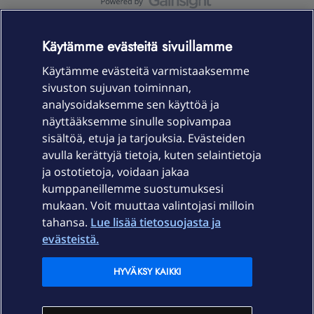
OmaYhteisö-käyttöehdot
Accessibility statement
Käytämme evästeitä sivuillamme
Käytämme evästeitä varmistaaksemme
sivuston sujuvan toiminnan,
Laitteet & liittymät
analysoidaksemme sen käyttöä ja
näyttääksemme sinulle sopivampaa
sisältöä, etuja ja tarjouksia. Evästeiden
Palvelut
avulla kerättyjä tietoja, kuten selaintietoja
ja ostotietoja, voidaan jakaa
Tuki
kumppaneillemme suostumuksesi
mukaan. Voit muuttaa valintojasi milloin
tahansa.
Lue lisää tietosuojasta ja
Ajankohtaista
evästeistä.
Elisa Oyj
HYVÄKSY KAIKKI
In English