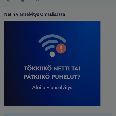
Netin vianselvitys OmaElisassa