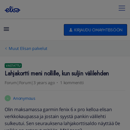
KIRJAUDU OMAYHTEISÖÖN
Muut Elisan palvelut
VASTATTU
Lahjakortti meni nollille, kun suljin välilehden
Forum|Forum|3 years ago
1 kommentti
Anonymous
A
Olin maksamassa garmin fenix 6 x pro kelloa elisan
verkkokaupassa ja jostain syystä pankin välilehti
sulkeutui. Sen seurauksena lahjakorttisaldo näyttää 0e