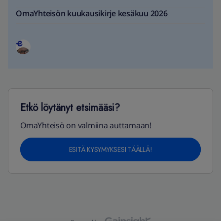
OmaYhteisön kuukausikirje kesäkuu 2026
Etkö löytänyt etsimääsi?
OmaYhteisö on valmiina auttamaan!
ESITÄ KYSYMYKSESI TÄÄLLÄ!