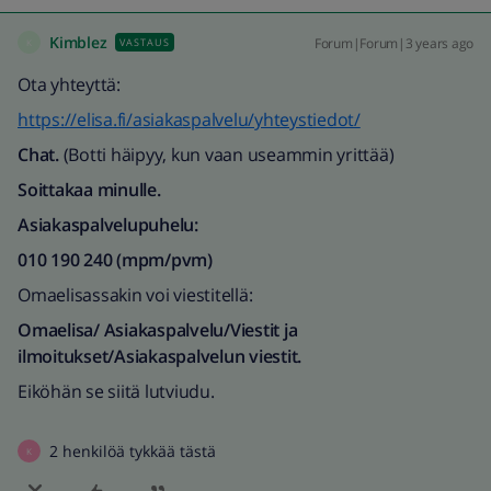
Kimblez
Forum|Forum|3 years ago
VASTAUS
K
Ota yhteyttä:
https://elisa.fi/asiakaspalvelu/yhteystiedot/
Chat.
(Botti häipyy, kun vaan useammin yrittää)
Soittakaa minulle.
Asiakaspalvelupuhelu:
010 190 240 (mpm/pvm)
Omaelisassakin voi viestitellä:
Omaelisa/ Asiakaspalvelu/Viestit ja
ilmoitukset/Asiakaspalvelun viestit.
Eiköhän se siitä lutviudu.
2 henkilöä tykkää tästä
K