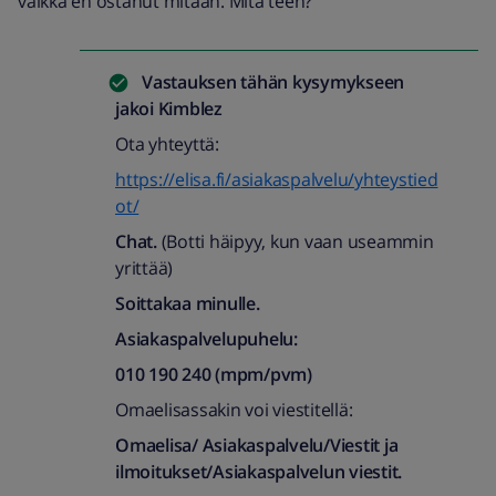
vaikka en ostanut mitään. Mitä teen?
Vastauksen tähän kysymykseen
jakoi
Kimblez
Ota yhteyttä:
https://elisa.fi/asiakaspalvelu/yhteystied
ot/
Chat.
(Botti häipyy, kun vaan useammin
yrittää)
Soittakaa minulle.
Asiakaspalvelupuhelu:
010 190 240 (mpm/pvm)
Omaelisassakin voi viestitellä:
Omaelisa/ Asiakaspalvelu/Viestit ja
ilmoitukset/Asiakaspalvelun viestit.