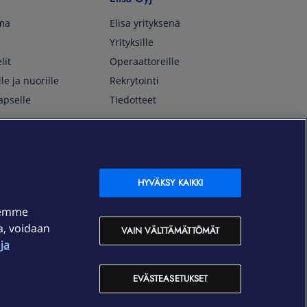
lma
Elisa yrityksenä
Yrityksille
lit
Operaattoreille
lle ja nuorille
Rekrytointi
apselle
Tiedotteet
In English
isan asiakkaille
Customer Service
OmaElisa Self Service
HYVÄKSY KAIKKI
Moving to Finland
semme
Elisa Corporation
ja, voidaan
VAIN VÄLTTÄMÄTTÖMÄT
ja
På Svenska
Kundtjänst
EVÄSTEASETUKSET
OmaElisa självbetjäning