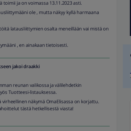
llä toimii ja on voimassa 13.11.2023 asti.
usliittymääni ole , mutta näkyy kyllä harmaana
itä latausliittymien osalta meneillään vai mistä on
tymääni , en ainakaan tietoisesti.
seen jakoi
draakki
mman reunan valikossa ja välilehdetkin
yös Tuotteesi-listauksessa.
ttä virheellinen näkymä OmaElisassa on korjattu.
hoittelut tästä hetkellisestä viasta!