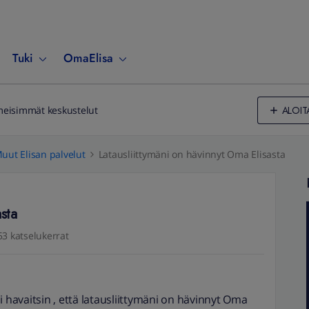
Tuki
OmaElisa
ALOIT
meisimmät keskustelut
uut Elisan palvelut
Latausliittymäni on hävinnyt Oma Elisasta
asta
53 katselukerrat
i havaitsin , että latausliittymäni on hävinnyt Oma