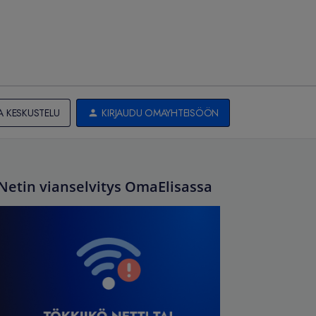
A KESKUSTELU
KIRJAUDU OMAYHTEISÖÖN
Netin vianselvitys OmaElisassa