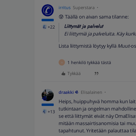
irritus
Superstara
😰 Täällä on aivan sama tilanne:
Liittymät ja palvelut
+22
Ei liittymiä ja palveluita. Käy
Lista liittymistä löytyy kyllä
Muut
-os
1 henkilö tykkää tästä
H
Tykkää
draakki
Elisalainen
Heips, huippuhyvä homma kun laitoi
tutkintaan ja ongelman mahdollinen 
+13
se että liittymät eivät näy OmaElisas
mitään massairtisanomisia tai muut
tapahtunut. Yritetään palauttaa til