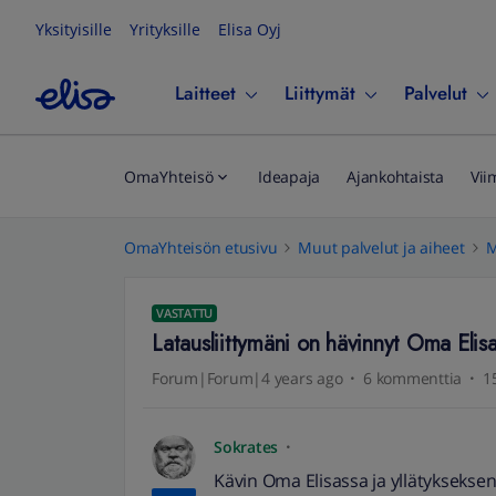
Yksityisille
Yrityksille
Elisa Oyj
Laitteet
Liittymät
Palvelut
OmaYhteisö
Ideapaja
Ajankohtaista
Vii
OmaYhteisön etusivu
Muut palvelut ja aiheet
M
VASTATTU
Latausliittymäni on hävinnyt Oma Elis
Forum|Forum|4 years ago
6 kommenttia
1
Sokrates
Kävin Oma Elisassa ja yllätykseksen