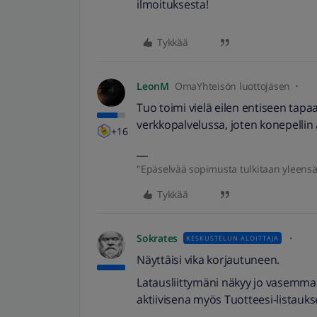
ilmoituksesta!
Tykkää
LeonM
OmaYhteisön luottojäsen
Tuo toimi vielä eilen entiseen ta
verkkopalvelussa, joten konepellin 
+16
"Epäselvää sopimusta tulkitaan yleensä l
Tykkää
Sokrates
KESKUSTELUN ALOITTAJA
Näyttäisi vika korjautuneen.
Latausliittymäni näkyy jo vasemman
aktiivisena myös Tuotteesi-listauks