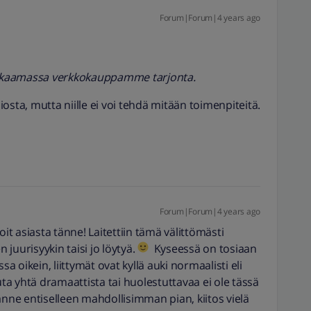
Forum|Forum|4 years ago
 kurkkaamassa verkkokauppamme tarjonta.
iosta, mutta niille ei voi tehdä mitään toimenpiteitä.
Forum|Forum|4 years ago
t asiasta tänne! Laitettiin tämä välittömästi
juurisyykin taisi jo löytyä.
Kyseessä on tosiaan
sa oikein, liittymät ovat kyllä auki normaalisti eli
a yhtä dramaattista tai huolestuttavaa ei ole tässä
anne entiselleen mahdollisimman pian, kiitos vielä