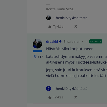
Korttelikuitu VDSL
1 henkilö tykkää tästä
Tykkää
draakki
Elisalainen
VASTAUS
Näyttäisi vika korjautuneen.
Latausliittymäni näkyy jo vasemman
+13
aktiivisena myös Tuotteesi-listauks
Jeps, sain juuri kuittauksen että v
vielä huomioista ja pahoittelut tästä
1 henkilö tykkää tästä
Tykkää