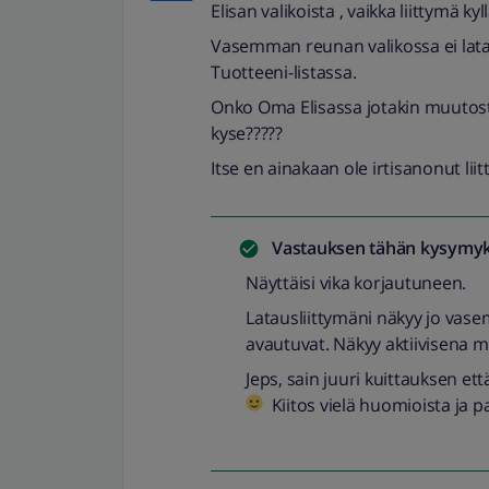
Elisan valikoista , vaikka liittymä ky
Vasemman reunan valikossa ei lata
Tuotteeni-listassa.
Onko Oma Elisassa jotakin muutostö
kyse?????
Itse en ainakaan ole irtisanonut liit
Vastauksen tähän kysymyk
Näyttäisi vika korjautuneen.
Latausliittymäni näkyy jo vase
avautuvat. Näkyy aktiivisena m
Jeps, sain juuri kuittauksen e
Kiitos vielä huomioista ja pa