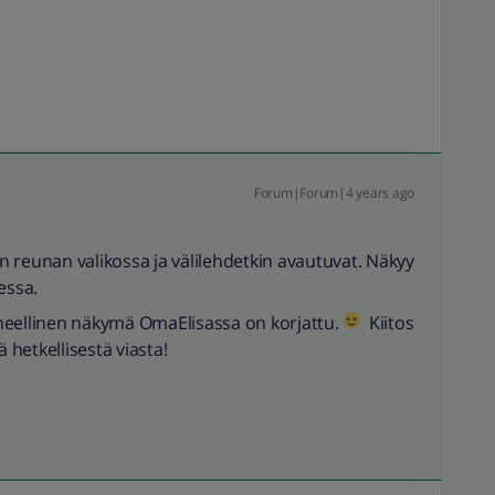
Forum|Forum|4 years ago
 reunan valikossa ja välilehdetkin avautuvat. Näkyy
essa.
irheellinen näkymä OmaElisassa on korjattu.
Kiitos
 hetkellisestä viasta!