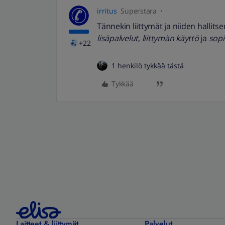
irritus
Superstara
Tännekin liittymät ja niiden hallits
lisäpalvelut
,
liittymän käyttö
ja
sop
+22
1 henkilö tykkää tästä
Tykkää
Laitteet & liittymät
Palvelut