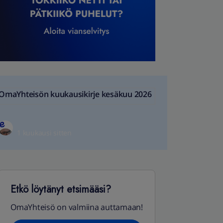
OmaYhteisön kuukausikirje kesäkuu 2026
1 kuukausi sitten
Etkö löytänyt etsimääsi?
OmaYhteisö on valmiina auttamaan!