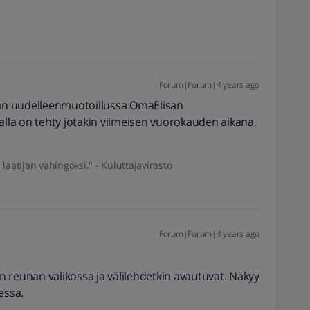
Forum|Forum|4 years ago
paan uudelleenmuotoillussa OmaElisan
alla on tehty jotakin viimeisen vuorokauden aikana.
aatijan vahingoksi." - Kuluttajavirasto
Forum|Forum|4 years ago
 reunan valikossa ja välilehdetkin avautuvat. Näkyy
essa.