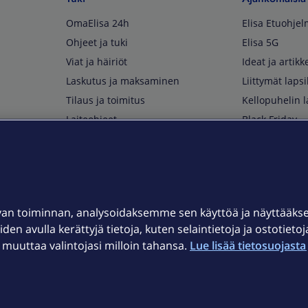
OmaElisa 24h
Elisa Etuohje
Ohjeet ja tuki
Elisa 5G
Viat ja häiriöt
Ideat ja artikke
Laskutus ja maksaminen
Liittymät lapsi
Tilaus ja toimitus
Kellopuhelin l
Laiteohjeet
Black Friday
Asiakaspalvelun yhteystiedot
Huippuetuja El
Soita Omagurulle
OmaYhteisö
Myymälät ja myyntipisteet
van toiminnan, analysoidaksemme sen käyttöä ja näyttääk
Kuuluvuuskartta
iden avulla kerättyjä tietoja, kuten selaintietoja ja ostotieto
Asiakastiedotteet
uuttaa valintojasi milloin tahansa.
Lue lisää tietosuojasta 
t
OmaElisa-sovellus
järjestelmä
Kirjaudu sähköpostiin