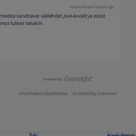
Forum|Forum|4 years ago
emiseksi tarvittavat välilehdet
puk-koodit ja estot
,
imus
tulivat takaisin.
OmaYhteisö-käyttöehdot
Accessibility statement
Tuki
Ajankohtaista