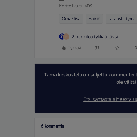
Korttelikuitu VDSL
OmaElisa
Häiriö
Latausliittymä
2 henkilöä tykkää tästä
H
Tykkää
Tämä keskustelu on suljettu kommenteilta.
ole vältt
Etsi samasta aiheesta 
6 kommenttia