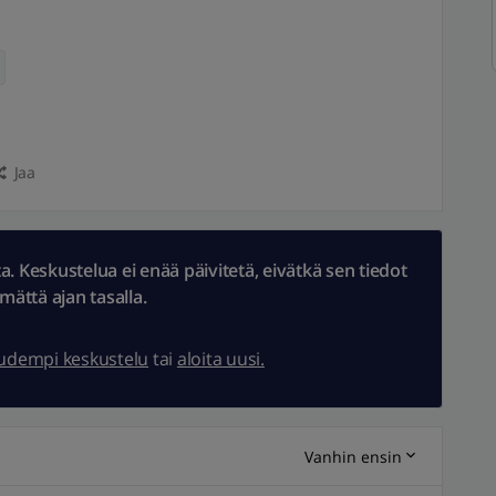
Jaa
 Keskustelua ei enää päivitetä, eivätkä sen tiedot
ämättä ajan tasalla.
uudempi keskustelu
tai
aloita uusi.
Vanhin ensin