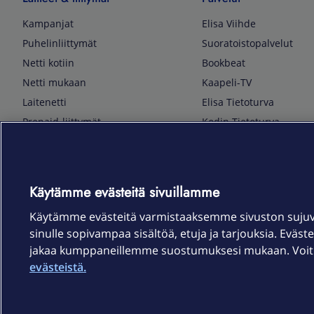
Kampanjat
Elisa Viihde
Puhelinliittymät
Suoratoistopalvelut
Netti kotiin
Bookbeat
Netti mukaan
Kaapeli-TV
Laitenetti
Elisa Tietoturva
Prepaid-liittymät
Kodin Tietoturva
Puhelimet ja tarvikkeet
Mobiilivarmenne
Tietotekniikka
Kuka soittaa
Pelaaminen
Sähköpostipalvelu
Käytämme evästeitä sivuillamme
TV & audio
Elisa Kotiverkko
Käytämme evästeitä varmistaaksemme sivuston suju
Kodinkoneet
Elisa Pilvilinna
sinulle sopivampaa sisältöä, etuja ja tarjouksia. Eväste
Kamerat ja dronet
Elisa Laiteturva
jakaa kumppaneillemme suostumuksesi mukaan. Voit m
Kellot ja rannekkeet
Elisa Rinnakkaisliittymä
evästeistä.
Älykoti
Elisa Kotiturva -hälytys
Elisa Vaihtoetu
Elisa Kotiakku