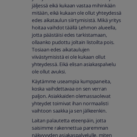
jäljessä eikä kukaan vastaa mihinkään
mitään, eikä kukaan ole ollut yhteydessä
edes aikataulun siirtymisistä. Mikä yritys
hoitaa vaihdot täällä Lehmon alueella,
jotta päästäisi edes tarkistamaan,
ollaanko pudottu joltain listoilta pois.
Tosiaan edes aikataulujen
viivästymisistä ei ole kukaan ollut
yhteydessä. Eikä elisan asiakaspalvelu
ole ollut avuksi.
Käytämme useampia kumppaneita,
koska vaihdettavaa on sen verran
paljon. Asiakkaiden olemassaolevat
yhteydet toimivat ihan normaalisti
vaihtoon saakka ja sen jälkeenkin.
Laitan palautetta eteenpäin, jotta
saisimme rakennettua paremman
näkyvyyden asiakaspalvelulle, miten