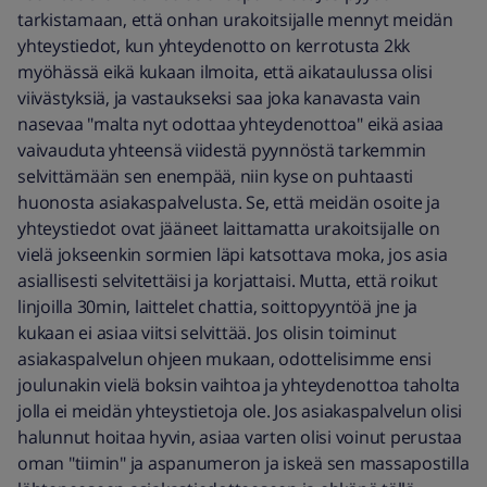
tarkistamaan, että onhan urakoitsijalle mennyt meidän
yhteystiedot, kun yhteydenotto on kerrotusta 2kk
myöhässä eikä kukaan ilmoita, että aikataulussa olisi
viivästyksiä, ja vastaukseksi saa joka kanavasta vain
nasevaa "malta nyt odottaa yhteydenottoa" eikä asiaa
vaivauduta yhteensä viidestä pyynnöstä tarkemmin
selvittämään sen enempää, niin kyse on puhtaasti
huonosta asiakaspalvelusta. Se, että meidän osoite ja
yhteystiedot ovat jääneet laittamatta urakoitsijalle on
vielä jokseenkin sormien läpi katsottava moka, jos asia
asiallisesti selvitettäisi ja korjattaisi. Mutta, että roikut
linjoilla 30min, laittelet chattia, soittopyyntöä jne ja
kukaan ei asiaa viitsi selvittää. Jos olisin toiminut
asiakaspalvelun ohjeen mukaan, odottelisimme ensi
joulunakin vielä boksin vaihtoa ja yhteydenottoa taholta
jolla ei meidän yhteystietoja ole. Jos asiakaspalvelun olisi
halunnut hoitaa hyvin, asiaa varten olisi voinut perustaa
oman "tiimin" ja aspanumeron ja iskeä sen massapostilla