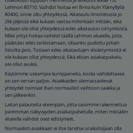
toukokuun loppuun mennessä ja laskutus alkaa 1.6.
Lehmon 80710. Vaihdot hoitaa eri firma kuin Ylämyllyllä
80400, sinne oltu yhteydessä. Aikataulu ilmoitetusta jo
2kk jäljessä eikä kukaan vastaa mihinkään mitään, eikä
kukaan ole ollut yhteydessä edes aikataulun siirtymisistä.
Mikä yritys hoitaa vaihdot täällä Lehmon alueella, jotta
päästäisi edes tarkistamaan, ollaanko pudottu joltain
listoilta pois. Tosiaan edes aikataulujen viivästymisistä ei
ole kukaan ollut yhteydessä. Eikä elisan asiakaspalvelu
ole ollut avuksi.
Käytämme useampia kumppaneita, koska vaihdettavaa
on sen verran paljon. Asiakkaiden olemassaolevat
yhteydet toimivat ihan normaalisti vaihtoon saakka ja
sen jälkeenkin.
Laitan palautetta eteenpäin, jotta saisimme rakennettua
paremman näkyvyyden asiakaspalvelulle, miten missäkin
alueella vaihdot ovat edistyneet.
Normaalisti asiakkaan ei itse tarvitse urakoitsijaan olla