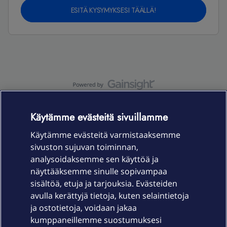
ESITÄ KYSYMYKSESI TÄÄLLÄ!
OmaYhteisö-käyttöehdot
Accessibility statement
Käytämme evästeitä sivuillamme
Käytämme evästeitä varmistaaksemme
sivuston sujuvan toiminnan,
Laitteet & liittymät
analysoidaksemme sen käyttöä ja
näyttääksemme sinulle sopivampaa
sisältöä, etuja ja tarjouksia. Evästeiden
Palvelut
avulla kerättyjä tietoja, kuten selaintietoja
ja ostotietoja, voidaan jakaa
Tuki
kumppaneillemme suostumuksesi