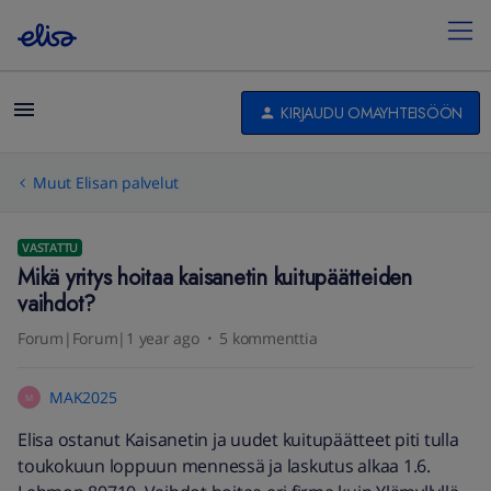
KIRJAUDU OMAYHTEISÖÖN
Muut Elisan palvelut
VASTATTU
Mikä yritys hoitaa kaisanetin kuitupäätteiden
vaihdot?
Forum|Forum|1 year ago
5 kommenttia
MAK2025
M
Elisa ostanut Kaisanetin ja uudet kuitupäätteet piti tulla
toukokuun loppuun mennessä ja laskutus alkaa 1.6.