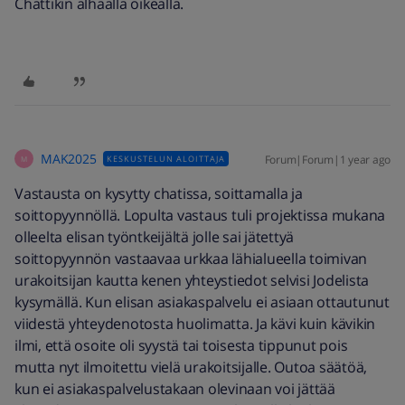
Chattikin alhaalla oikealla.
MAK2025
Forum|Forum|1 year ago
KESKUSTELUN ALOITTAJA
M
Vastausta on kysytty chatissa, soittamalla ja
soittopyynnöllä. Lopulta vastaus tuli projektissa mukana
olleelta elisan työntkeijältä jolle sai jätettyä
soittopyynnön vastaavaa urkkaa lähialueella toimivan
urakoitsijan kautta kenen yhteystiedot selvisi Jodelista
kysymällä. Kun elisan asiakaspalvelu ei asiaan ottautunut
viidestä yhteydenotosta huolimatta. Ja kävi kuin kävikin
ilmi, että osoite oli syystä tai toisesta tippunut pois
mutta nyt ilmoitettu vielä urakoitsijalle. Outoa säätöä,
kun ei asiakaspalvelustakaan olevinaan voi jättää