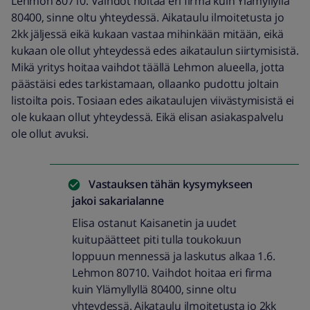
Lehmon 80710. Vaihdot hoitaa eri firma kuin Ylämyllyllä
80400, sinne oltu yhteydessä. Aikataulu ilmoitetusta jo
2kk jäljessä eikä kukaan vastaa mihinkään mitään, eikä
kukaan ole ollut yhteydessä edes aikataulun siirtymisistä.
Mikä yritys hoitaa vaihdot täällä Lehmon alueella, jotta
päästäisi edes tarkistamaan, ollaanko pudottu joltain
listoilta pois. Tosiaan edes aikataulujen viivästymisistä ei
ole kukaan ollut yhteydessä. Eikä elisan asiakaspalvelu
ole ollut avuksi.
Vastauksen tähän kysymykseen
jakoi
sakarialanne
Elisa ostanut Kaisanetin ja uudet
kuitupäätteet piti tulla toukokuun
loppuun mennessä ja laskutus alkaa 1.6.
Lehmon 80710. Vaihdot hoitaa eri firma
kuin Ylämyllyllä 80400, sinne oltu
yhteydessä. Aikataulu ilmoitetusta jo 2kk