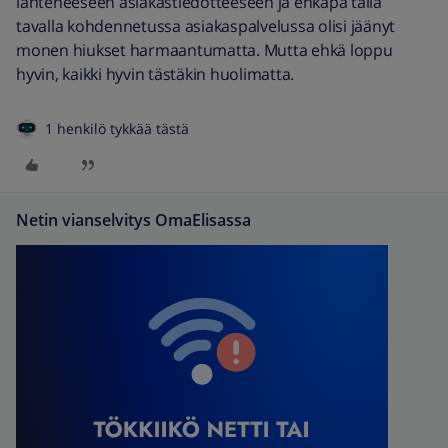
lähteneeseen asiakastiedotteeseen ja ehkäpä tällä
tavalla kohdennetussa asiakaspalvelussa olisi jäänyt
monen hiukset harmaantumatta. Mutta ehkä loppu
hyvin, kaikki hyvin tästäkin huolimatta.
1 henkilö tykkää tästä
Netin vianselvitys OmaElisassa