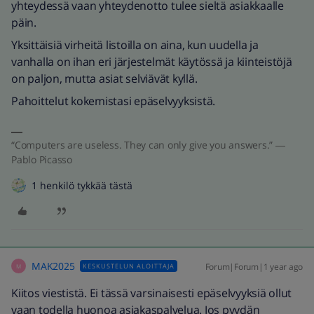
yhteydessä vaan yhteydenotto tulee sieltä asiakkaalle
päin.
Yksittäisiä virheitä listoilla on aina, kun uudella ja
vanhalla on ihan eri järjestelmät käytössä ja kiinteistöjä
on paljon, mutta asiat selviävät kyllä.
Pahoittelut kokemistasi epäselvyyksistä.
“Computers are useless. They can only give you answers.” ―
Pablo Picasso
1 henkilö tykkää tästä
MAK2025
Forum|Forum|1 year ago
KESKUSTELUN ALOITTAJA
M
Kiitos viestistä. Ei tässä varsinaisesti epäselvyyksiä ollut
vaan todella huonoa asiakaspalvelua. Jos pyydän