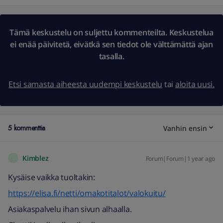
Tämä keskustelu on suljettu kommenteilta. Keskustelua
ei enää päivitetä, eivätkä sen tiedot ole välttämättä ajan
tasalla.
Etsi samasta aiheesta uudempi keskustelu
tai
aloita uusi.
5 kommenttia
Vanhin ensin
Kimblez
Forum|Forum|1 year ago
K
Kysäise vaikka tuoltakin:
https://elisa.fi/netti/omakotitalot/valokuitu/
Asiakaspalvelu ihan sivun alhaalla.