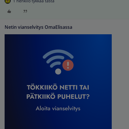
1 henkilö tykkää tästä
Netin vianselvitys OmaElisassa