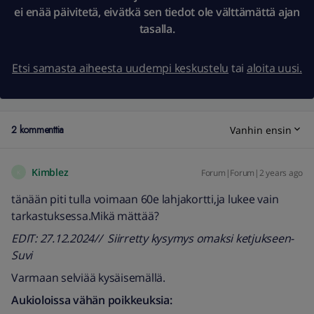
ei enää päivitetä, eivätkä sen tiedot ole välttämättä ajan
tasalla.
Etsi samasta aiheesta uudempi keskustelu
tai
aloita uusi.
2 kommenttia
Vanhin ensin
Kimblez
Forum|Forum|2 years ago
K
tänään piti tulla voimaan 60e lahjakortti,ja lukee vain
tarkastuksessa.Mikä mättää?
EDIT: 27.12.2024// Siirretty kysymys omaksi ketjukseen-
Suvi
Varmaan selviää kysäisemällä.
Aukioloissa vähän poikkeuksia: