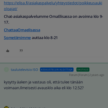
https://elisa.fi/asiakaspalvelu/yhteystiedot/poikkeusauki
oloajat/
Chat-asiakaspalvelumme OmaElisassa on avoinna klo 9-
17.
ChattaaOmaelisassa
Sometiimimme
auttaa klo 8-21
taulutelevisio ISO
KESKUSTELUN ALOITTAJA
VASTAUS
T
Forum|Forum|2 years ago
kysytty äaken ja vastaus oli, että tulee tänään
voimaan.Ilmeisesti avausklo aika eli klo 12.52?