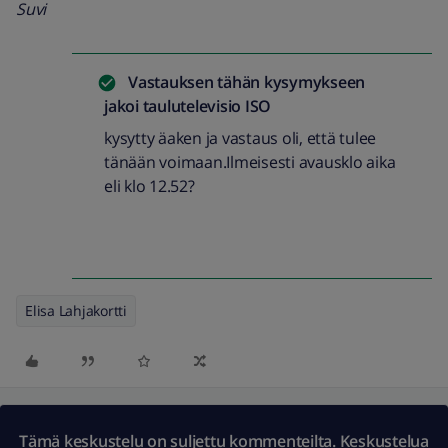
Suvi
Vastauksen tähän kysymykseen
jakoi
taulutelevisio ISO
kysytty äaken ja vastaus oli, että tulee
tänään voimaan.Ilmeisesti avausklo aika
eli klo 12.52?
Elisa Lahjakortti
Tämä keskustelu on suljettu kommenteilta. Keskustelua