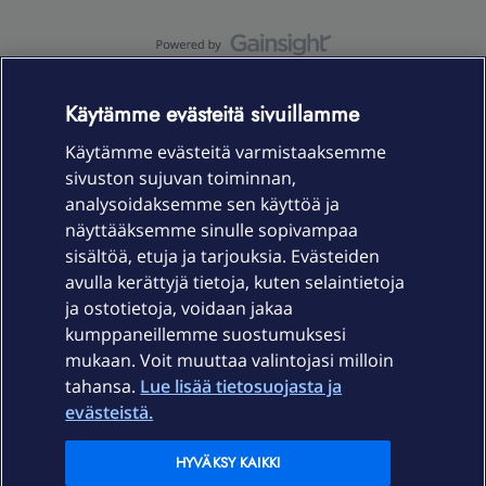
OmaYhteisö-käyttöehdot
Accessibility statement
Käytämme evästeitä sivuillamme
Käytämme evästeitä varmistaaksemme
sivuston sujuvan toiminnan,
Laitteet & liittymät
analysoidaksemme sen käyttöä ja
näyttääksemme sinulle sopivampaa
sisältöä, etuja ja tarjouksia. Evästeiden
Palvelut
avulla kerättyjä tietoja, kuten selaintietoja
ja ostotietoja, voidaan jakaa
Tuki
kumppaneillemme suostumuksesi
mukaan. Voit muuttaa valintojasi milloin
tahansa.
Lue lisää tietosuojasta ja
Ajankohtaista
evästeistä.
Elisa Oyj
HYVÄKSY KAIKKI