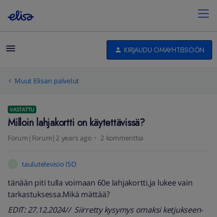
KIRJAUDU OMAYHTEISÖÖN
Muut Elisan palvelut
VASTATTU
Milloin lahjakortti on käytettävissä?
Forum|Forum|2 years ago
2 kommenttia
taulutelevisio ISO
T
tänään piti tulla voimaan 60e lahjakortti,ja lukee vain
tarkastuksessa.Mikä mättää?
EDIT: 27.12.2024// Siirretty kysymys omaksi ketjukseen-