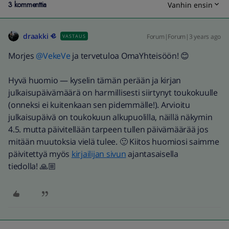
3 kommenttia
Vanhin ensin
draakki
Forum|Forum|3 years ago
VASTAUS
Morjes
@VekeVe
ja tervetuloa OmaYhteisöön! 😊
Hyvä huomio — kyselin tämän perään ja kirjan
julkaisupäivämäärä on harmillisesti siirtynyt toukokuulle
(onneksi ei kuitenkaan sen pidemmälle!). Arvioitu
julkaisupäivä on toukokuun alkupuolilla, näillä näkymin
4.5. mutta päivitellään tarpeen tullen päivämäärää jos
mitään muutoksia vielä tulee. 🙂 Kiitos huomiosi saimme
päivitettyä myös
kirjailijan sivun
ajantasaisella
tiedolla! 🙏🏼