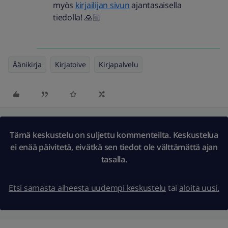
myös
kirjailijan sivun
ajantasaisella
tiedolla! 🙏🏼
Äänikirja
Kirjatoive
Kirjapalvelu
Tämä keskustelu on suljettu kommenteilta. Keskustelua
ei enää päivitetä, eivätkä sen tiedot ole välttämättä ajan
tasalla.
Etsi samasta aiheesta uudempi keskustelu
tai
aloita uusi.