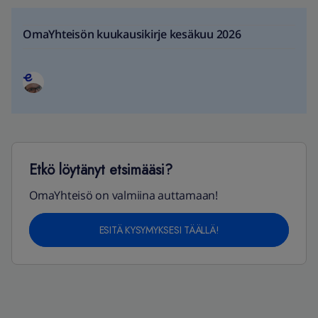
OmaYhteisön kuukausikirje kesäkuu 2026
Etkö löytänyt etsimääsi?
OmaYhteisö on valmiina auttamaan!
ESITÄ KYSYMYKSESI TÄÄLLÄ!