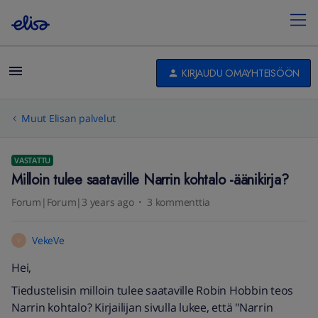
KIRJAUDU OMAYHTEISÖÖN
Muut Elisan palvelut
VASTATTU
Milloin tulee saataville Narrin kohtalo -äänikirja?
Forum|Forum|3 years ago
3 kommenttia
VekeVe
V
Hei,
Tiedustelisin milloin tulee saataville Robin Hobbin teos
Narrin kohtalo? Kirjailijan sivulla lukee, että "Narrin