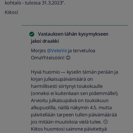
kohtalo - tulossa 31.3.2023”.
Kiitos!
Vastauksen tähän kysymykseen
jakoi
draakki
Morjes
@VekeVe
ja tervetuloa
OmaYhteisöön! 😊
Hyvä huomio — kyselin tämän perään ja
kirjan julkaisupäivämäärä on
harmillisesti siirtynyt toukokuulle
(onneksi ei kuitenkaan sen pidemmälle!).
Arvioitu julkaisupäivä on toukokuun
alkupuolilla, näillä näkymin 4.5. mutta
päivitellään tarpeen tullen päivämäärää
jos mitään muutoksia vielä tulee. 🙂
Kiitos huomiosi saimme päivitettyä