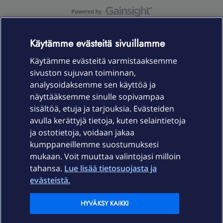
OmaYhteisö-käyttöehdot
Accessibility statement
Käytämme evästeitä sivuillamme
Käytämme evästeitä varmistaaksemme
sivuston sujuvan toiminnan,
Laitteet & liittymät
analysoidaksemme sen käyttöä ja
näyttääksemme sinulle sopivampaa
sisältöä, etuja ja tarjouksia. Evästeiden
Palvelut
avulla kerättyjä tietoja, kuten selaintietoja
ja ostotietoja, voidaan jakaa
Tuki
kumppaneillemme suostumuksesi
mukaan. Voit muuttaa valintojasi milloin
tahansa.
Lue lisää tietosuojasta ja
Ajankohtaista
evästeistä.
Elisa Oyj
HYVÄKSY KAIKKI