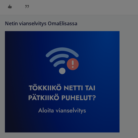
Netin vianselvitys OmaElisassa