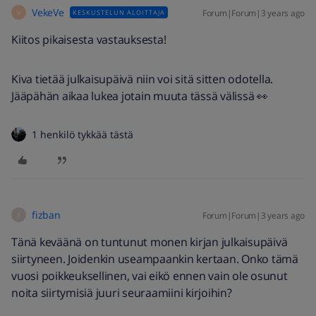
VekeVe
Forum|Forum|3 years ago
KESKUSTELUN ALOITTAJA
V
Kiitos pikaisesta vastauksesta!
Kiva tietää julkaisupäivä niin voi sitä sitten odotella.
Jääpähän aikaa lukea jotain muuta tässä välissä 👀
1 henkilö tykkää tästä
fizban
Forum|Forum|3 years ago
F
Tänä keväänä on tuntunut monen kirjan julkaisupäivä
siirtyneen. Joidenkin useampaankin kertaan. Onko tämä
vuosi poikkeuksellinen, vai eikö ennen vain ole osunut
noita siirtymisiä juuri seuraamiini kirjoihin?