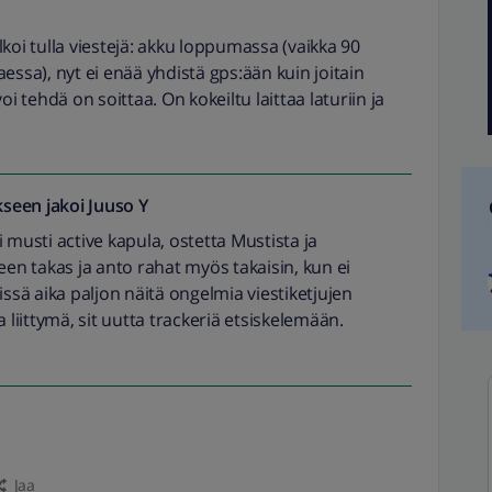
?
alkoi tulla viestejä: akku loppumassa (vaikka 90
taessa), nyt ei enää yhdistä gps:ään kuin joitain
i tehdä on soittaa. On kokeiltu laittaa laturiin ja
seen jakoi
Juuso Y
 musti active kapula, ostetta Mustista ja
itteen takas ja anto rahat myös takaisin, kun ei
näissä aika paljon näitä ongelmia viestiketjujen
 liittymä, sit uutta trackeriä etsiskelemään.
Jaa