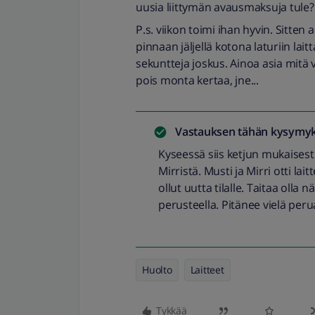
uusia liittymän avausmaksuja tule
P.s. viikon toimi ihan hyvin. Sitten 
pinnaan jäljellä kotona laturiin lait
sekuntteja joskus. Ainoa asia mitä vo
pois monta kertaa, jne...
Vastauksen tähän kysymyk
Kyseessä siis ketjun mukaisesti
Mirristä. Musti ja Mirri otti la
ollut uutta tilalle. Taitaa olla 
perusteella. Pitänee vielä perua
Huolto
Laitteet
Tykkää