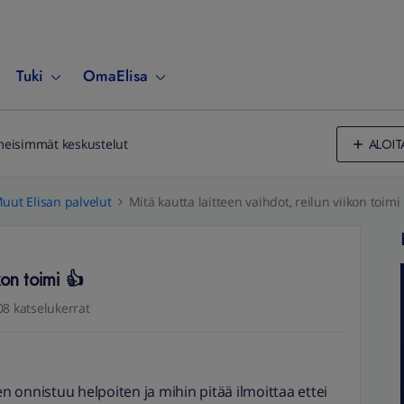
Tuki
OmaElisa
ALOIT
meisimmät keskustelut
uut Elisan palvelut
Mitä kautta laitteen vaihdot, reilun viikon toimi
kon toimi 👍
08 katselukerrat
en onnistuu helpoiten ja mihin pitää ilmoittaa ettei