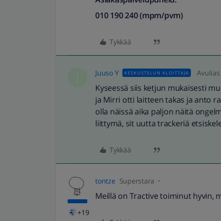
010 190 240 (mpm/pvm)
Tykkää
Juuso Y
Avulias
KESKUSTELUN ALOITTAJA
J
Kyseessä siis ketjun mukaisesti must
ja Mirri otti laitteen takas ja anto r
olla näissä aika paljon näitä ongelm
liittymä, sit uutta trackeriä etsiske
Tykkää
tontze
Superstara
Meillä on Tractive toiminut hyvin
+19