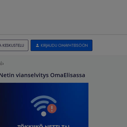
A KESKUSTELU
KIRJAUDU OMAYHTEISÖÖN
 👍
Netin vianselvitys OmaElisassa