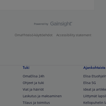
OmaYhteisö-käyttöehdot
Accessibility statement
Tuki
Ajankohtaista
OmaElisa 24h
Elisa Etuohje
Ohjeet ja tuki
Elisa 5G
Viat ja häiriöt
Ideat ja artikke
Laskutus ja maksaminen
Liittymät lapsi
Tilaus ja toimitus
Kellopuhelin l