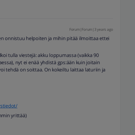
Forum|Forum|3 years ago
en onnistuu helpoiten ja mihin pitää ilmoittaa ettei
?
alkoi tulla viestejä: akku loppumassa (vaikka 90
taessa), nyt ei enää yhdistä gps:ään kuin joitain
i tehdä on soittaa. On kokeiltu laittaa laturiin ja
ystiedot/
min yrittää)