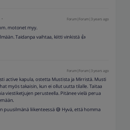
Forum|Forum|3 years ago
, mm. motonet myy.
lmään. Taidanpa vaihtaa, kiitti vinkistä 👍
Forum|Forum|3 years ago
i active kapula, ostetta Mustista ja Mirristä. Musti
ahat myös takaisin, kun ei ollut uutta tilalle. Taitaa
ia viestiketjujen perusteella. Pitänee vielä perua
lemään.
ihan puusilmänä liikenteessä 😅 Hyvä, että homma