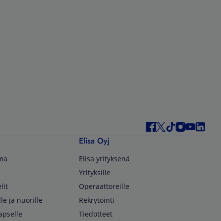
Elisa Oyj
lma
Elisa yrityksenä
Yrityksille
lit
Operaattoreille
lle ja nuorille
Rekrytointi
apselle
Tiedotteet