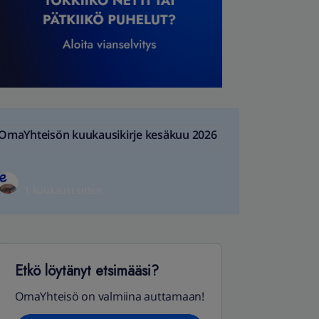
OmaYhteisön kuukausikirje kesäkuu 2026
1 kuukausi sitten
Etkö löytänyt etsimääsi?
OmaYhteisö on valmiina auttamaan!