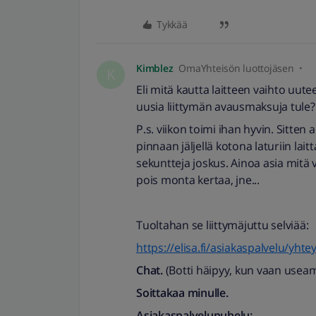
Tykkää
Kimblez
OmaYhteisön luottojäsen
K
Eli mitä kautta laitteen vaihto uute
uusia liittymän avausmaksuja tule
P.s. viikon toimi ihan hyvin. Sitten 
pinnaan jäljellä kotona laturiin lait
sekuntteja joskus. Ainoa asia mitä vo
pois monta kertaa, jne...
Tuoltahan se liittymäjuttu selviää:
https://elisa.fi/asiakaspalvelu/yhte
Chat.
(Botti häipyy, kun vaan useam
Soittakaa minulle.
Asiakaspalvelupuhelu: