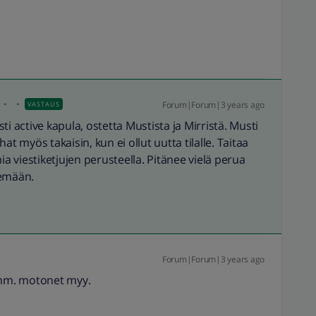
Forum|Forum|3 years ago
VASTAUS
i active kapula, ostetta Mustista ja Mirristä. Musti
ahat myös takaisin, kun ei ollut uutta tilalle. Taitaa
ia viestiketjujen perusteella. Pitänee vielä perua
lemään.
Forum|Forum|3 years ago
, mm. motonet myy.