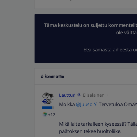
Tämä keskustelu on suljettu kommenteilta.
ole vältt
Etsi samasta aiheesta 
6 kommenttia
Lautturi
Elisalainen
Moikka
@Juuso Y
! Tervetuloa OmaY
+12
Mikä laite tarkalleen kyseessä? Täl
päätöksen tekee huoltoliike.