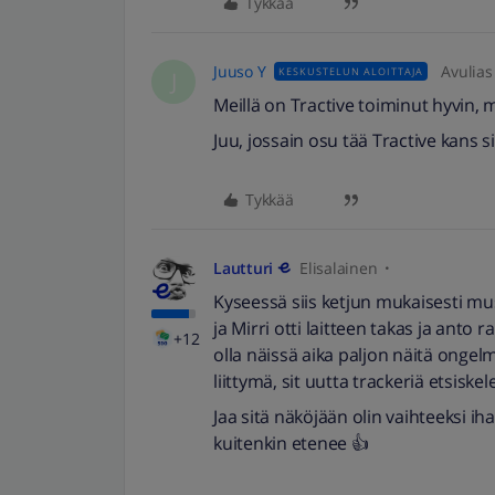
Tykkää
Juuso Y
Avulias
KESKUSTELUN ALOITTAJA
J
Meillä on Tractive toiminut hyvin
Juu, jossain osu tää Tractive kans si
Tykkää
Lautturi
Elisalainen
Kyseessä siis ketjun mukaisesti must
ja Mirri otti laitteen takas ja anto r
+12
olla näissä aika paljon näitä ongelm
liittymä, sit uutta trackeriä etsiske
Jaa sitä näköjään olin vaihteeksi 
kuitenkin etenee 👍