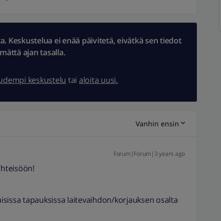
 Keskustelua ei enää päivitetä, eivätkä sen tiedot
ämättä ajan tasalla.
uudempi keskustelu
tai
aloita uusi.
Vanhin ensin
Forum|Forum|3 years ago
hteisöön!
laisissa tapauksissa laitevaihdon/korjauksen osalta