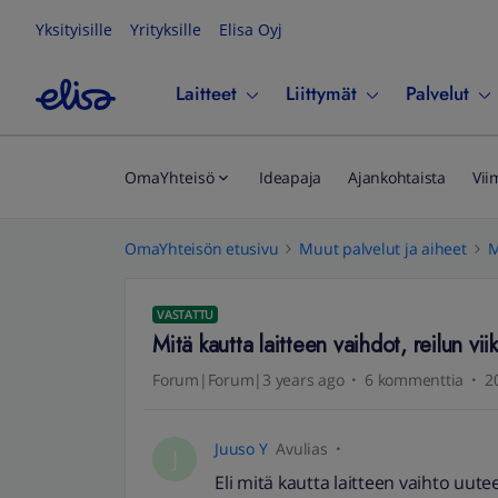
Yksityisille
Yrityksille
Elisa Oyj
Laitteet
Liittymät
Palvelut
OmaYhteisö
Ideapaja
Ajankohtaista
Vii
OmaYhteisön etusivu
Muut palvelut ja aiheet
M
VASTATTU
Mitä kautta laitteen vaihdot, reilun vii
Forum|Forum|3 years ago
6 kommenttia
2
Juuso Y
Avulias
J
Eli mitä kautta laitteen vaihto uute