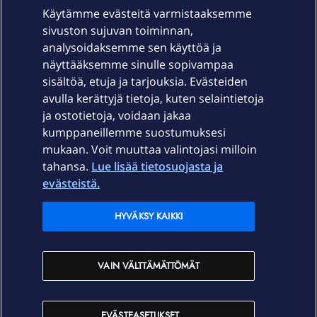
Käytämme evästeitä varmistaaksemme
sivuston sujuvan toiminnan,
Laitteet & liittymät
analysoidaksemme sen käyttöä ja
näyttääksemme sinulle sopivampaa
sisältöä, etuja ja tarjouksia. Evästeiden
Palvelut
avulla kerättyjä tietoja, kuten selaintietoja
ja ostotietoja, voidaan jakaa
Tuki
kumppaneillemme suostumuksesi
mukaan. Voit muuttaa valintojasi milloin
tahansa.
Lue lisää tietosuojasta ja
Ajankohtaista
evästeistä.
Elisa Oyj
HYVÄKSY KAIKKI
In English
VAIN VÄLTTÄMÄTTÖMÄT
På Svenska
EVÄSTEASETUKSET