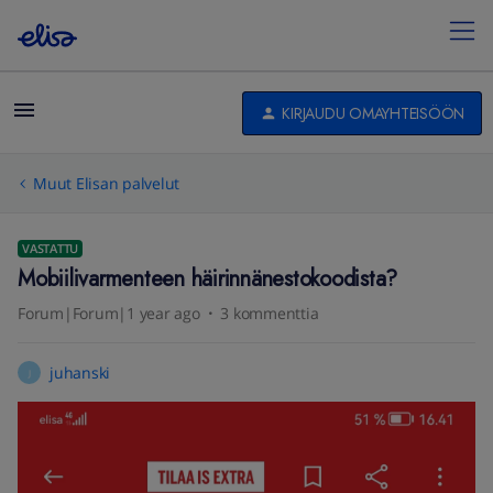
KIRJAUDU OMAYHTEISÖÖN
Muut Elisan palvelut
VASTATTU
Mobiilivarmenteen häirinnänestokoodista?
Forum|Forum|1 year ago
3 kommenttia
juhanski
J