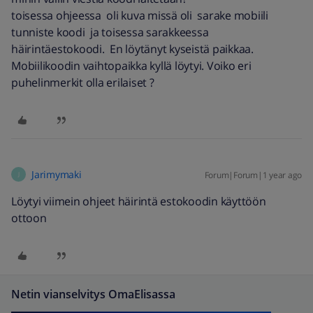
toisessa ohjeessa oli kuva missä oli sarake mobiili
tunniste koodi ja toisessa sarakkeessa
häirintäestokoodi. En löytänyt kyseistä paikkaa.
Mobiilikoodin vaihtopaikka kyllä löytyi. Voiko eri
puhelinmerkit olla erilaiset ?
Jarimymaki
Forum|Forum|1 year ago
J
Löytyi viimein ohjeet häirintä estokoodin käyttöön
ottoon
Netin vianselvitys OmaElisassa