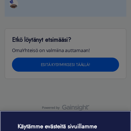
Etkö löytänyt etsimääsi?
OmaYhteisö on valmiina auttamaan!
ESITÄ KYSYMYKSESI TÄÄLLÄ!
OmaYhteisö-käyttöehdot
Accessibility statement
Käytämme evästeitä sivuillamme