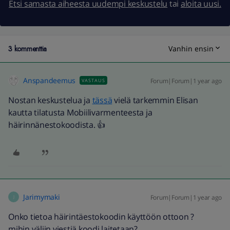
Etsi samasta aiheesta uudempi keskustelu
tai
aloita uusi.
3 kommenttia
Vanhin ensin
Anspandeemus
Forum|Forum|1 year ago
VASTAUS
Nostan keskustelua ja
tässä
vielä tarkemmin Elisan
kautta tilatusta Mobiilivarmenteesta ja
häirinnänestokoodista. 👍
Jarimymaki
Forum|Forum|1 year ago
J
Onko tietoa häirintäestokoodin käyttöön ottoon ?
mihin väliin viestiä koodi laitetaan?