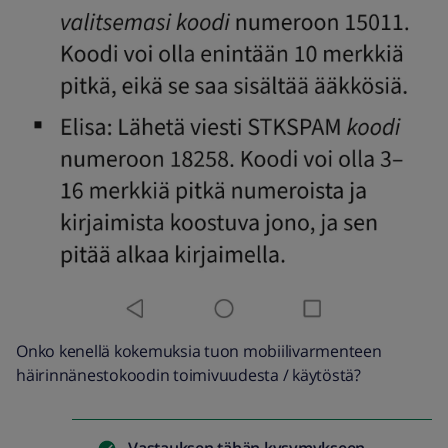
Onko kenellä kokemuksia tuon mobiilivarmenteen
häirinnänestokoodin toimivuudesta / käytöstä?
Vastauksen tähän kysymykseen