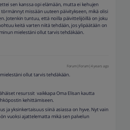
 ettei sen kanssa opi elämään, mutta ei kehujen
 törmännyt missään uuteen päivitykseen, mikä olisi
n. Jotenkin tuntuu, että noilla päivittelijöillä on joku
htuu keitä varten niitä tehdään, jos ylipäätään on
i minun mielestäni ollut tarvis tehdäkään.
Forum|Forum|4 years ago
 mielestäni ollut tarvis tehdäkään.
vähäiset resurssit vaikkapa Oma Elisan kautta
sähköpostin kehittämiseen.
itus ja yksinkertaisuus siinä asiassa on hyve. Nyt vain
ön vuoksi ajattelematta mikä sen palvelun