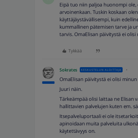
Eipä tuo niin paljoa huonompi ole,
arvoinenkaan. Tuskin koskaan olen
käyttäjäystävällisempi, kuin edelline
kummallinen pätemisen tarve ja uno
tarvis. OmaElisan päivitystä ei olis
Tykkää
Sokrates
KESKUSTELUN ALOITTAJA
OmaElisan päivitystä ei olisi minun
Juuri näin.
Tärkeämpää olisi laittaa ne Elisan 
hallittavien palvelujen kuten em. 
Itsepalveluportaali ei ole itsetarko
apinoidaan muita palveluita ulkonä
käytettävyys on.