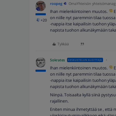
roopeg
OmaYhteisön yhteisömanag
Ihan mielenkiintoinen muutos.
E
on niille nyt paremmin tilaa tuoss
+20
-nappia itse kaipailisin tuohon ylä
napista tuohon alkunäkymään taka
Tykkää
Sokrates
KESKUSTELUN ALOITTAJA
Ihan mielenkiintoinen muutos.
E
on niille nyt paremmin tilaa tuoss
-nappia itse kaipailisin tuohon ylä
napista tuohon alkunäkymään taka
Niinpä. Toisaalta kyllä siinä pystys
rajallinen.
Eniten minua ihmetyttää se , että m
uloskirjautumisvalikkoon eikä yläpa