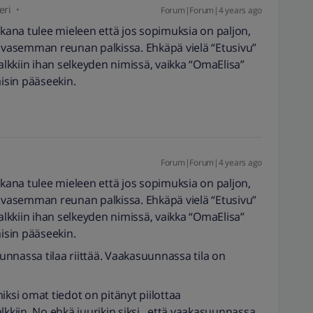
eri
Forum|Forum|4 years ago
kana tulee mieleen että jos sopimuksia on paljon,
a vasemman reunan palkissa. Ehkäpä vielä “Etusivu”
palkkiin ihan selkeyden nimissä, vaikka “OmaElisa”
isin pääseekin.
Forum|Forum|4 years ago
kana tulee mieleen että jos sopimuksia on paljon,
a vasemman reunan palkissa. Ehkäpä vielä “Etusivu”
palkkiin ihan selkeyden nimissä, vaikka “OmaElisa”
isin pääseekin.
uunnassa tilaa riittää. Vaakasuunnassa tila on
iksi omat tiedot on pitänyt piilottaa
lkkiin. No ehkä juurikin siksi , että vaakasuunnassa