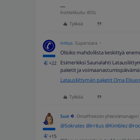
Korttelikuitu VDSL
Tykkää
irritus
Superstara
Olisiko mahdollista keskittyä ene
Esimerkiksi Saunalahti Latausliitty
+22
paketit ja voimaanastumispäivämäär
Latausliittymän paketit Oma Elisas
Tykkää
Suvi
OmaYhteisön yhteisömanageri
@Sokrates
@irritus
@Kimblez
@ro
+15