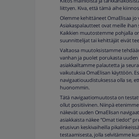
Kiitos mainioista ja tarkkanäköis
liittyen. Kiva, että tämä aihe kiinno
Olemme kehittäneet OmaElisaa jo 
Asiakaspalautteet ovat meille ihan s
Kaikkien muutostemme pohjalla on a
suunnittelijat tai kehittäjät eivät 
Valtaosa muutoksistamme tehdään n
vanhan ja puolet porukasta uuden 
asiakkailtamme palautetta ja seu
vaikutuksia OmaElisan käyttöön. Es
navigaatiouudistuksessa olla se, e
huonommin.
Tätä navigaatiomuutosta on testattu
ollut positiivinen. Niinpä etenimm
näkevät uuden OmaElisan navigaation
asiakkaista näkee ”Omat tiedot” prof
etusivun keskivaiheilla pikalinkeis
testaamisesta, jolla selvitämme ku