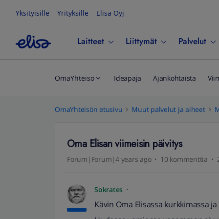
Yksityisille
Yrityksille
Elisa Oyj
Laitteet
Liittymät
Palvelut
OmaYhteisö
Ideapaja
Ajankohtaista
Vii
OmaYhteisön etusivu
Muut palvelut ja aiheet
M
Oma Elisan viimeisin päivitys
Forum|Forum|4 years ago
10 kommenttia
Sokrates
Kävin Oma Elisassa kurkkimassa ja y