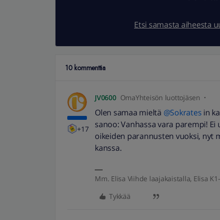
Etsi samasta aiheesta 
10 kommenttia
JV0600
OmaYhteisön luottojäsen
Olen samaa mieltä
@Sokrates
in ka
sanoo: Vanhassa vara parempi! Ei u
+17
oikeiden parannusten vuoksi, nyt 
kanssa.
Mm. Elisa Viihde laajakaistalla, Elisa K1-
Tykkää