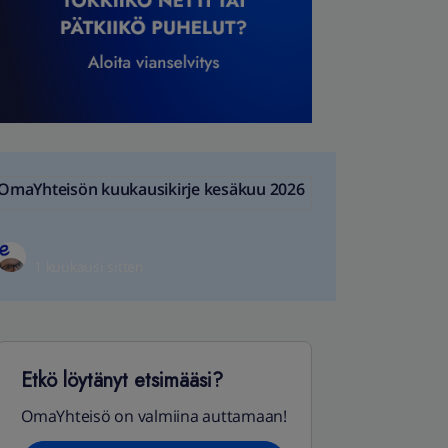
OmaYhteisön kuukausikirje kesäkuu 2026
1 kuukausi sitten
Etkö löytänyt etsimääsi?
OmaYhteisö on valmiina auttamaan!