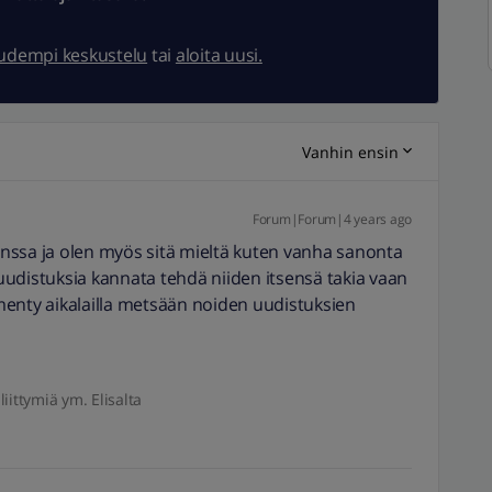
uudempi keskustelu
tai
aloita uusi.
Vanhin ensin
Forum|Forum|4 years ago
nssa ja olen myös sitä mieltä kuten vanha sanonta
udistuksia kannata tehdä niiden itsensä takia vaan
menty aikalailla metsään noiden uudistuksien
liittymiä ym. Elisalta