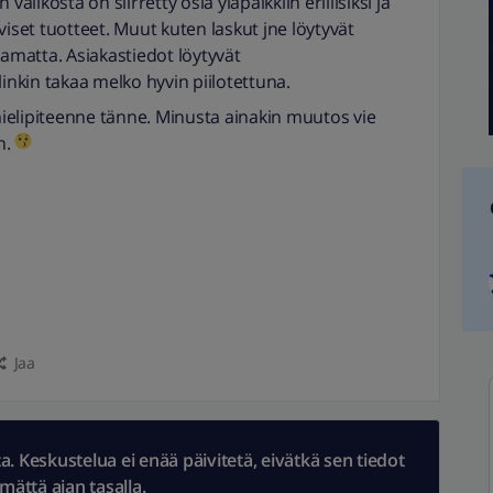
ikosta on siirretty osia yläpalkkiin erillisiksi ja
viset tuotteet. Muut kuten laskut jne löytyvät
tamatta. Asiakastiedot löytyvät
linkin takaa melko hyvin piilotettuna.
ielipiteenne tänne. Minusta ainakin muutos vie
n.
Jaa
 Keskustelua ei enää päivitetä, eivätkä sen tiedot
ämättä ajan tasalla.