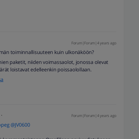
Forum|Forum|4 years ago
mmän toiminnallisuuteen kuin ulkonäköön?
mien paketit, niiden voimassaolot, jonossa olevat
ät loistavat edelleenkin poissaolollaan.
sa
Forum|Forum|4 years ago
opeg
@JV0600