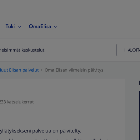
Tuki
OmaElisa
ALOIT
meisimmät keskustelut
uut Elisan palvelut
Oma Elisan viimeisin päivitys
233 katselukerrat
llätyksekseni palvelua on päivitelty.