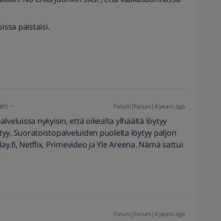
issa paistaisi.
eri
Forum|Forum|4 years ago
veluissa nykyisin, että oikealta ylhäältä löytyy
ytyy. Suoratoistopalveluiden puolelta löytyy paljon
lay.fi, Netflix, Primevideo ja Yle Areena. Nämä sattui
Forum|Forum|4 years ago