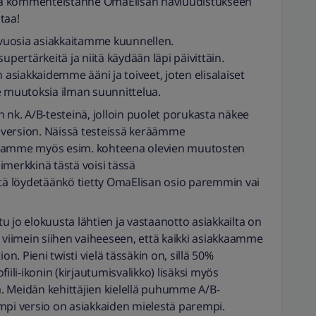
istä kommenteistanne OmaElisan naviuudistukseen
staa!
vuosia asiakkaitamme kuunnellen.
upertärkeitä ja niitä käydään läpi päivittäin.
siakkaidemme ääni ja toiveet, joten elisalaiset
tee muutoksia ilman suunnittelua.
k. A/B-testeinä, jolloin puolet porukasta näkee
version. Näissä testeissä keräämme
raamme myös esim. kohteena olevien muutosten
imerkkinä tästä voisi tässä
ttä löydetäänkö tietty OmaElisan osio paremmin vai
 jo elokuusta lähtien ja vastaanotto asiakkailta on
e viimein siihen vaiheeseen, että kaikki asiakkaamme
. Pieni twisti vielä tässäkin on, sillä 50%
iili-ikonin (kirjautumisvalikko) lisäksi myös
sä. Meidän kehittäjien kielellä puhumme A/B-
mpi versio on asiakkaiden mielestä parempi.