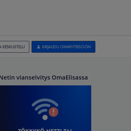
A KESKUSTELU
KIRJAUDU OMAYHTEISÖÖN
Netin vianselvitys OmaElisassa