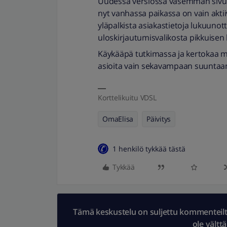
Uudessa versiossa vasemman sivun val
nyt vanhassa paikassa on vain aktii
yläpalkista asiakastietoja lukuunot
uloskirjautumisvalikosta pikkuisen 
Käykääpä tutkimassa ja kertokaa m
asioita vain sekavampaan suuntaa
Korttelikuitu VDSL
OmaElisa
Päivitys
1 henkilö tykkää tästä
Tykkää
Tämä keskustelu on suljettu kommenteilta.
ole vältt