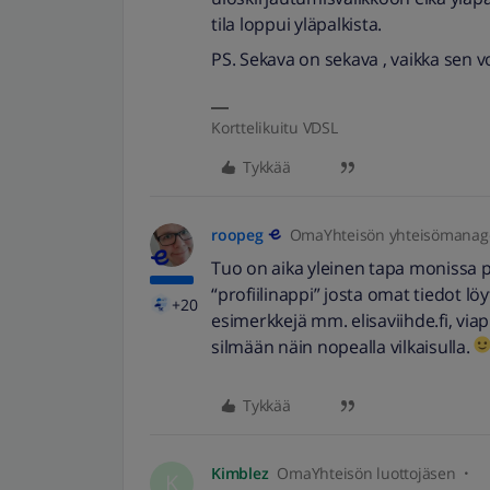
tila loppui yläpalkista.
PS. Sekava on sekava , vaikka sen vo
Korttelikuitu VDSL
Tykkää
roopeg
OmaYhteisön yhteisömanag
Tuo on aika yleinen tapa monissa pal
“profiilinappi” josta omat tiedot lö
+20
esimerkkejä mm. elisaviihde.fi, viap
silmään näin nopealla vilkaisulla.
Tykkää
Kimblez
OmaYhteisön luottojäsen
K