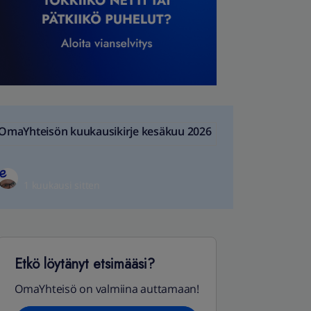
OmaYhteisön kuukausikirje kesäkuu 2026
1 kuukausi sitten
Etkö löytänyt etsimääsi?
OmaYhteisö on valmiina auttamaan!