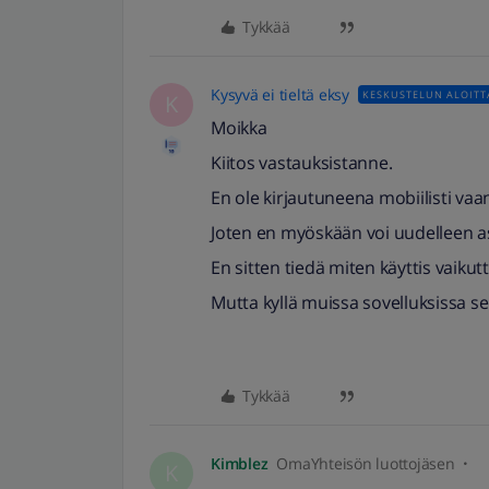
Tykkää
Kysyvä ei tieltä eksy
KESKUSTELUN ALOITT
K
Moikka
Kiitos vastauksistanne.
En ole kirjautuneena mobiilisti vaan 
Joten en myöskään voi uudelleen a
En sitten tiedä miten käyttis vaikutt
Mutta kyllä muissa sovelluksissa se
Tykkää
Kimblez
OmaYhteisön luottojäsen
K