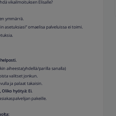
hdä vikailmoituksen Elisalle?
 en ymmärrä.
in asetuksiasi” omaelisa palveluissa ei toimi.
tuksia.
helposti.
akin aiheesta(yhdellä/parilla sanalla)
sta valitset jonkun.
vulla ja palaat takaisin.
, Oliko hyötyä: Ei.
asiakaspalvelijan pakeille.
olta: