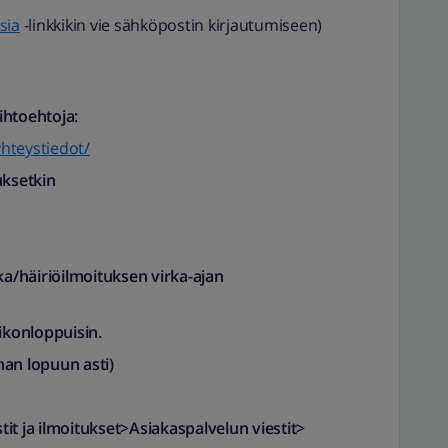
sia
-linkkikin vie sähköpostin kirjautumiseen)
ihtoehtoja:
yhteystiedot/
uksetkin
ka/häiriöilmoituksen virka-ajan
konloppuisin.
han lopuun asti)
it ja ilmoitukset>Asiakaspalvelun viestit>