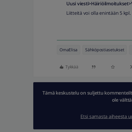
Uusi viesti>Häiriöilmoitukset>
Liitteitä voi olla enintään 5 kpl.
OmaElisa
Sähköpostiasetukset
Tykkää
Tämä keskustelu on suljettu kommenteilta.
ole vältt
Etsi samasta aiheesta 