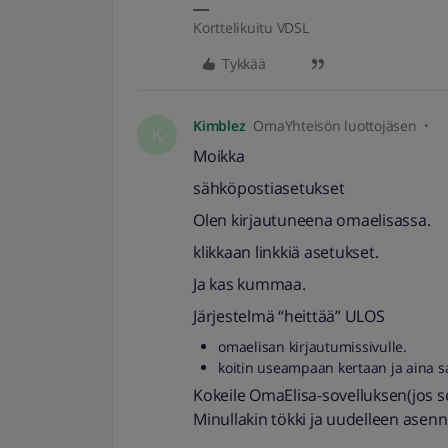
Korttelikuitu VDSL
Tykkää
Kimblez
OmaYhteisön luottojäsen
K
Moikka
sähköpostiasetukset
Olen kirjautuneena omaelisassa.
klikkaan linkkiä asetukset.
Ja kas kummaa.
Järjestelmä “heittää” ULOS
omaelisan kirjautumissivulle.
koitin useampaan kertaan ja aina s
Kokeile OmaElisa-sovelluksen
Minullakin tökki ja uudelleen asenn