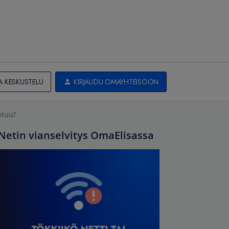
A KESKUSTELU
KIRJAUDU OMAYHTEISÖÖN
htuu?
Netin vianselvitys OmaElisassa