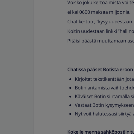
Voisko joku kertoa mistä voi te
ei kai 0600 maksaa miljoonia.
Chat kertoo , “kysy uudestaan
Koitin uudestaan linkki “hallino
Pitäisi päästä muuttamaan ase
Chatissa pääset Botista eroon 
Kirjoitat tekstikenttään jot
Botin antamista vaihtoehdoi
Käväiset Botin siirtämällä si
Vastaat Botin kysymykseen
Nyt voit halutessasi siirtyä 
Kokeile mennä sähköpostiin tu