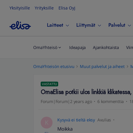
Yksityisille
Yrityksille
Elisa Oyj
Laitteet
Liittymät
Palvelut
OmaYhteisö
Ideapaja
Ajankohtaista
Vii
OmaYhteisön etusivu
Muut palvelut ja aiheet
M
VASTATTU
OmaElisa potkii ulos linkkiä klikatessa
Forum|Forum|2 years ago
6 kommenttia
1
Kysyvä ei tieltä eksy
Avulias
K
Moikka