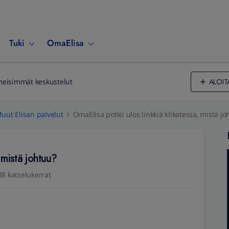
Tuki
OmaElisa
ALOIT
meisimmät keskustelut
uut Elisan palvelut
OmaElisa potkii ulos linkkiä klikatessa, mistä jo
, mistä johtuu?
88 katselukerrat