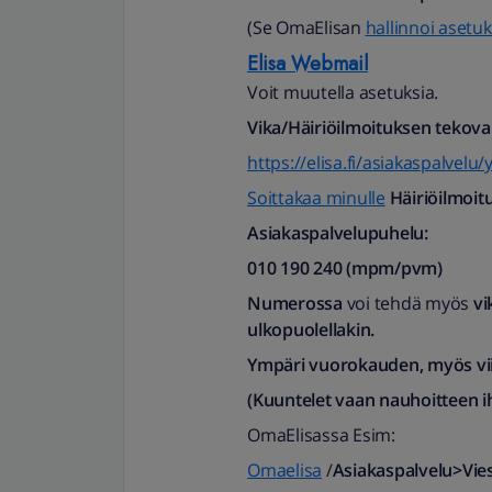
(Se OmaElisan
hallinnoi asetuk
Elisa Webmail
Voit muutella asetuksia.
Vika/Häiriöilmoituksen tekova
https://elisa.fi/asiakaspalvelu/
Soittakaa minulle
Häiriöilmoit
Asiakaspalvelupuhelu:
010 190 240 (mpm/pvm)​
Numerossa
voi tehdä myös
vi
ulkopuolellakin.
Ympäri vuorokauden, myös vii
(Kuuntelet vaan nauhoitteen i
OmaElisassa Esim:
Omaelisa
/
Asiakaspalvelu>Viest