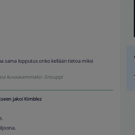
na sama lopputus onko kellään tietoa miksi
kkoa kuvaavammaksi -Snouppi
seen jakoi
Kimblez
e.
iljoona.