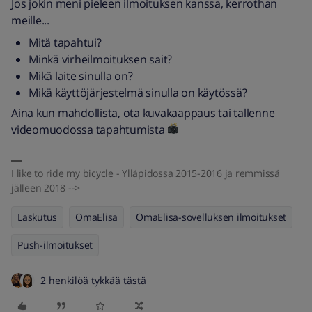
Jos jokin meni pieleen ilmoituksen kanssa, kerrothan
meille...
Mitä tapahtui?
Minkä virheilmoituksen sait?
Mikä laite sinulla on?
Mikä käyttöjärjestelmä sinulla on käytössä?
Aina kun mahdollista, ota kuvakaappaus tai tallenne
videomuodossa tapahtumista
I like to ride my bicycle - Ylläpidossa 2015-2016 ja remmissä
jälleen 2018 -->
Laskutus
OmaElisa
OmaElisa-sovelluksen ilmoitukset
Push-ilmoitukset
2 henkilöä tykkää tästä