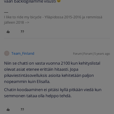
vaan backlogillamme visusti
I like to ride my bicycle - Ylläpidossa 2015-2016 ja remmissä
jälleen 2018 -->
Team_Finland
Forum|Forum|5 years ago
T
Niin se chatti on vasta vuonna 2100 kun kehityslistal
olevat asiat etenee erittäin hitaasti. Jopa
pikaviestintäsovelluksis asioita kehitetään paljon
nopeammin kuin Elisalla.
Chatin koodaaminen ei pitäisi kyllä pitkään viedä kun
semmonen taitaa olla helppo tehdä.