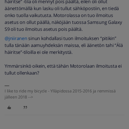
häiritse” -tila oli mennyt pois päältä, eilen oli ollut
äänettömällä kun lasku oli tullut sähköpostiin, en tiedä
onko tuolla vaikutusta. Motorolassa on tuo ilmoitus
asetus on ollut päällä, näköjään tuossa Samsung Galaxy
S9 oli tuo ilmoitus asetus pois päältä.
@jniiranen
sinun kohdallasi tuon ilmoituksen “pitikin”
tulla tänään aamuyhdeksän maissa, eli äänetön tahi “Älä
häiritse”-tiloilla ei ole merkitystä.
Ymmärsinkö oikein, että tähän Motorolaan ilmoitusta ei
tullut ollenkaan?
I like to ride my bicycle - Ylläpidossa 2015-2016 ja remmissä
jälleen 2018 -->