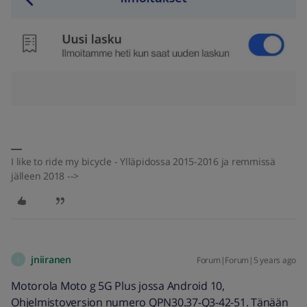
I like to ride my bicycle - Ylläpidossa 2015-2016 ja remmissä
jälleen 2018 -->
jniiranen
Forum|Forum|5 years ago
J
Motorola Moto g 5G Plus jossa Android 10,
Ohjelmistoversion numero QPN30.37-Q3-42-51. Tänään