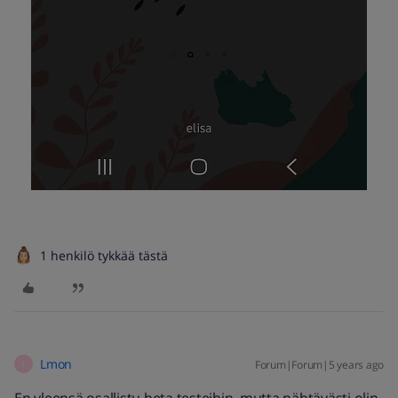
1 henkilö tykkää tästä
Lmon
Forum|Forum|5 years ago
L