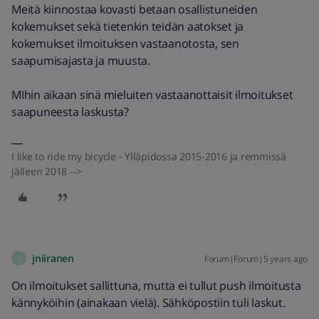
Meitä kiinnostaa kovasti betaan osallistuneiden
kokemukset sekä tietenkin teidän aatokset ja
kokemukset ilmoituksen vastaanotosta, sen
saapumisajasta ja muusta.
MIhin aikaan sinä mieluiten vastaanottaisit ilmoitukset
saapuneesta laskusta?
I like to ride my bicycle - Ylläpidossa 2015-2016 ja remmissä
jälleen 2018 -->
jniiranen
Forum|Forum|5 years ago
J
On ilmoitukset sallittuna, mutta ei tullut push ilmoitusta
kännyköihin (ainakaan vielä). Sähköpostiin tuli laskut.