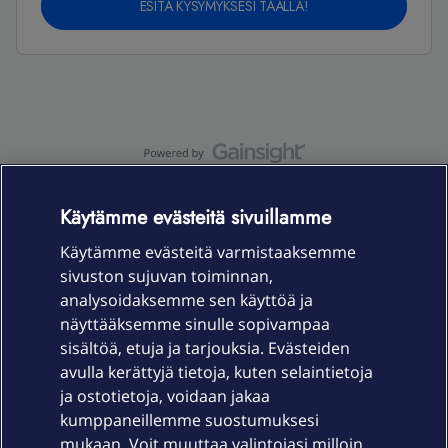
ESITÄ KYSYMYKSESI TÄÄLLÄ!
OmaYhteisö-käyttöehdot
Accessibility statement
Käytämme evästeitä sivuillamme
Käytämme evästeitä varmistaaksemme
sivuston sujuvan toiminnan,
Laitteet & liittymät
analysoidaksemme sen käyttöä ja
näyttääksemme sinulle sopivampaa
sisältöä, etuja ja tarjouksia. Evästeiden
Palvelut
avulla kerättyjä tietoja, kuten selaintietoja
ja ostotietoja, voidaan jakaa
Tuki
kumppaneillemme suostumuksesi
mukaan. Voit muuttaa valintojasi milloin