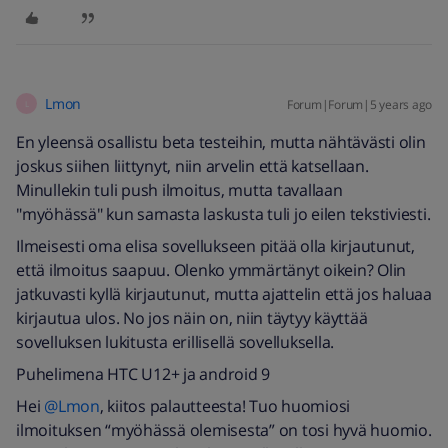
Lmon
Forum|Forum|5 years ago
L
En yleensä osallistu beta testeihin, mutta nähtävästi olin
joskus siihen liittynyt, niin arvelin että katsellaan.
Minullekin tuli push ilmoitus, mutta tavallaan
"myöhässä" kun samasta laskusta tuli jo eilen tekstiviesti.
Ilmeisesti oma elisa sovellukseen pitää olla kirjautunut,
että ilmoitus saapuu. Olenko ymmärtänyt oikein? Olin
jatkuvasti kyllä kirjautunut, mutta ajattelin että jos haluaa
kirjautua ulos. No jos näin on, niin täytyy käyttää
sovelluksen lukitusta erillisellä sovelluksella.
Puhelimena HTC U12+ ja android 9
Hei
@Lmon
, kiitos palautteesta! Tuo huomiosi
ilmoituksen “myöhässä olemisesta” on tosi hyvä huomio.