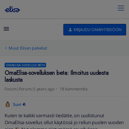
KIRJAUDU OMAYHTEISÖÖN
Muut Elisan palvelut
OMAELISA-SOVELLUS BETA
OmaElisa-sovelluksen beta: Ilmoitus uudesta
laskusta
Forum|Forum|5 years ago
18 kommenttia
Suvi
Kuten te kaikki varmasti tiedätte, on uudistunut
OmaElisa-sovellus ollut käytössä jo reilun puolen vuoden