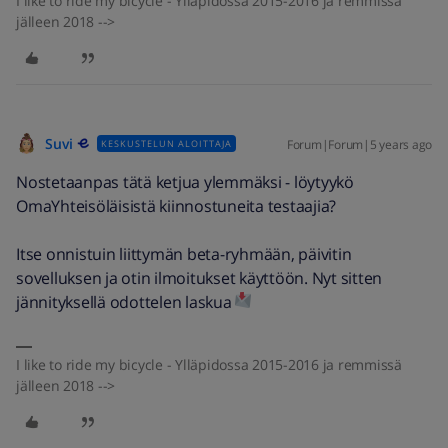
I like to ride my bicycle - Ylläpidossa 2015-2016 ja remmissä
jälleen 2018 -->
Suvi
Forum|Forum|5 years ago
KESKUSTELUN ALOITTAJA
Nostetaanpas tätä ketjua ylemmäksi - löytyykö
OmaYhteisöläisistä kiinnostuneita testaajia?
Itse onnistuin liittymän beta-ryhmään, päivitin
sovelluksen ja otin ilmoitukset käyttöön. Nyt sitten
jännityksellä odottelen laskua
I like to ride my bicycle - Ylläpidossa 2015-2016 ja remmissä
jälleen 2018 -->