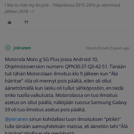
I like to ride my bicycle - Ylläpidossa 2015-2016 ja remmissä
jälleen 2018 -->
jniiranen
Forum|Forum|5 years ago
J
Motorola Moto g 5G Plus jossa Android 10,
Ohjelmistoversion numero QPN30.37-Q3-42-51. Tänään
tuli tähän Motorolaan ilmoitus klo 9 jälkeen kun “Älä
häiritse” -tila oli mennyt pois päältä, eilen oli ollut
äänettömällä kun lasku oli tullut sähköpostiin, en tiedä
onko tuolla vaikutusta. Motorolassa on tuo ilmoitus
asetus on ollut päällä, näköjään tuossa Samsung Galaxy
S9 oli tuo ilmoitus asetus pois päältä.
@jniiranen
sinun kohdallasi tuon ilmoituksen “pitikin”
tulla tänään aamuyhdeksän maissa, eli äänetön tahi “Älä
häiritse”-tiloilla ei ole merkitystä.