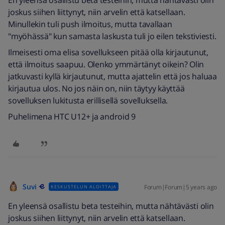
En yleensä osallistu beta testeihin, mutta nähtävästi olin
joskus siihen liittynyt, niin arvelin että katsellaan.
Minullekin tuli push ilmoitus, mutta tavallaan
"myöhässä" kun samasta laskusta tuli jo eilen tekstiviesti.
Ilmeisesti oma elisa sovellukseen pitää olla kirjautunut,
että ilmoitus saapuu. Olenko ymmärtänyt oikein? Olin
jatkuvasti kyllä kirjautunut, mutta ajattelin että jos haluaa
kirjautua ulos. No jos näin on, niin täytyy käyttää
sovelluksen lukitusta erillisellä sovelluksella.
Puhelimena HTC U12+ ja android 9
Suvi
Forum|Forum|5 years ago
KESKUSTELUN ALOITTAJA
En yleensä osallistu beta testeihin, mutta nähtävästi olin
joskus siihen liittynyt, niin arvelin että katsellaan.