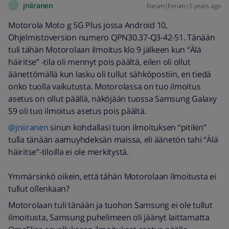
jniiranen
Forum|Forum|5 years ago
J
Motorola Moto g 5G Plus jossa Android 10,
Ohjelmistoversion numero QPN30.37-Q3-42-51. Tänään
tuli tähän Motorolaan ilmoitus klo 9 jälkeen kun “Älä
häiritse” -tila oli mennyt pois päältä, eilen oli ollut
äänettömällä kun lasku oli tullut sähköpostiin, en tiedä
onko tuolla vaikutusta. Motorolassa on tuo ilmoitus
asetus on ollut päällä, näköjään tuossa Samsung Galaxy
S9 oli tuo ilmoitus asetus pois päältä.
@jniiranen
sinun kohdallasi tuon ilmoituksen “pitikin”
tulla tänään aamuyhdeksän maissa, eli äänetön tahi “Älä
häiritse”-tiloilla ei ole merkitystä.
Ymmärsinkö oikein, että tähän Motorolaan ilmoitusta ei
tullut ollenkaan?
Motorolaan tuli tänään ja tuohon Samsung ei ole tullut
ilmoitusta, Samsung puhelimeen oli jäänyt laittamatta