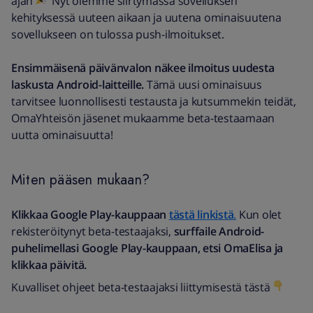
ajan
Nyt olemme siirtymässä sovelluksen
kehityksessä uuteen aikaan ja uutena ominaisuutena
sovellukseen on tulossa push-ilmoitukset.
Ensimmäisenä päivänvalon näkee ilmoitus uudesta
laskusta Android-laitteille.
Tämä uusi ominaisuus
tarvitsee luonnollisesti testausta ja kutsummekin teidät,
OmaYhteisön jäsenet mukaamme beta-testaamaan
uutta ominaisuutta!
Miten pääsen mukaan?
Klikkaa Google Play-kauppaan
tästä linkistä
.
Kun olet
rekisteröitynyt beta-testaajaksi,
surffaile Android-
puhelimellasi Google Play-kauppaan, etsi OmaElisa ja
klikkaa päivitä.
Kuvalliset ohjeet beta-testaajaksi liittymisestä tästä