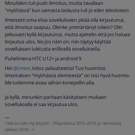
Minullekin tuli push ilmoitus, mutta tavallaan
"myöhässä" kun samasta laskusta tuli jo eilen tekstiviesti.
Ilmeisesti oma elisa sovellukseen pitää olla kirjautunut,
että ilmoitus saapuu. Olenko ymmärtänyt oikein? Olin
jatkuvasti kyllä kirjautunut, mutta ajattelin että jos haluaa
kirjautua ulos. No jos näin on, niin täytyy käyttää
sovelluksen lukitusta erillisellä sovelluksella.
Puhelimena HTC U12+ ja android 9
Hei
@Lmon
, kiitos palautteesta! Tuo huomiosi
ilmoituksen “myöhässä olemisesta” on tosi hyvä huomio.
Me tutkimme asiaa vähän konepellin alla.
Ja kyllä, minunkin parhaan käsitykseni mukaan
sovelluksella ei saa kirjautua ulos.
I like to ride my bicycle - Ylläpidossa 2015-2016 ja remmissä
jälleen 2018 -->