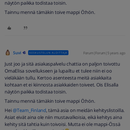
näytön paikka todistaa toisin.
Tainnu mennä tämäkin toive mappi Ö:hön.
Suvi
Forum|Forum|5 years ago
KESKUSTELUN ALOITTAJA
Just joo ja sitä asiakaspalvelu chattia on paljon toivottu
OmaElisa sovellukseen ja lupailtu et tulee niin ei oo
vieläkään tullu. Kertoo asenteesta meitä asiakkaita
kohtaan et ei kiinnosta asiakkaiden toiveet. Ois Elisalla
näytön paikka todistaa toisin.
Tainnu mennä tämäkin toive mappi Ö:hön.
Hei
@Team_Finland
, tämä asia on meidän kehityslistoilla.
Asiat eivät aina ole niin mustavalkoisia, eikä kehitys aina
kehity sitä tahtia kuin toivoisi. Mutta ei ole mappi-Ö:ssä