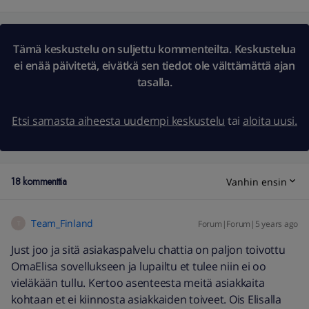
Tämä keskustelu on suljettu kommenteilta. Keskustelua
ei enää päivitetä, eivätkä sen tiedot ole välttämättä ajan
tasalla.
Etsi samasta aiheesta uudempi keskustelu
tai
aloita uusi.
18 kommenttia
Vanhin ensin
Team_Finland
Forum|Forum|5 years ago
T
Just joo ja sitä asiakaspalvelu chattia on paljon toivottu
OmaElisa sovellukseen ja lupailtu et tulee niin ei oo
vieläkään tullu. Kertoo asenteesta meitä asiakkaita
kohtaan et ei kiinnosta asiakkaiden toiveet. Ois Elisalla