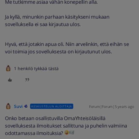
Me tutkimme asiaa vähän konepellin alla.
Ja kyllä, minunkin parhaan käsitykseni mukaan
sovelluksella ei saa kirjautua ulos.
Hyvä, että jotakin apua oli. Niin arvelinkin, että eihän se
voi toimia jos sovelluksesta on kirjautunut ulos.
1 henkilö tykkää tästä
Suvi
Forum|Forum|5 years ago
KESKUSTELUN ALOITTAJA
Onko betaan osallistuvilla OmaYhteisöläisillä
sovelluksesta ilmoitukset sallittuna ja puhelin valmiina
odottamassa ilmoituksia?