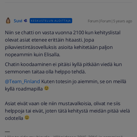
Suvi
Forum|Forum|5 years ago
KESKUSTELUN ALOITTAJA
Niin se chatti on vasta vuonna 2100 kun kehityslistal
olevat asiat etenee erittäin hitaasti. Jopa
pikaviestintäsovelluksis asioita kehitetään paljon
nopeammin kuin Elisalla.
Chatin koodaaminen ei pitäisi kyllä pitkään viedä kun
semmonen taitaa olla helppo tehdä.
@Team_Finland
Kuten totesin jo aiemmin, se on meillä
kyllä roadmapilla
Asiat eivät vaan ole niin mustavalkoisia, olivat ne siis
helppoja tai eivät, joten tätä kehitystä meidän pitää vielä
odotella