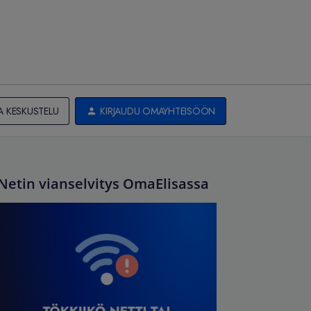
A KESKUSTELU
KIRJAUDU OMAYHTEISÖÖN
Netin vianselvitys OmaElisassa