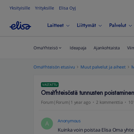
Yksityisille
Yrityksille
Elisa Oyj
Laitteet
Liittymät
Palvelut
OmaYhteisö
Ideapaja
Ajankohtaista
Vii
OmaYhteisön etusivu
Muut palvelut ja aiheet
M
VASTATTU
OmaYhteisöstä tunnusten poistamine
Forum|Forum|1 year ago
2 kommenttia
10
Anonymous
A
Kuinka voin poistaa Elisa Oma yht