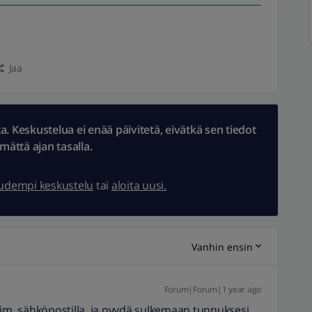
Jaa
 Keskustelua ei enää päivitetä, eivätkä sen tiedot
ämättä ajan tasalla.
uudempi keskustelu
tai
aloita uusi.
Vanhin ensin
Forum|Forum|1 year ago
sim. sähköpostilla ja pyydä sulkemaan tunnuksesi.