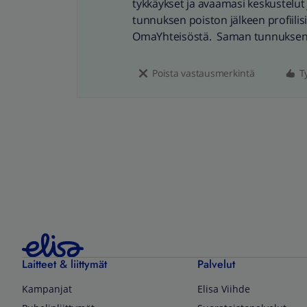
tykkäykset ja avaamasi keskustelu
tunnuksen poiston jälkeen profiilisi
OmaYhteisöstä. Saman tunnuksen k
Poista vastausmerkintä
T
Laitteet & liittymät
Palvelut
Kampanjat
Elisa Viihde