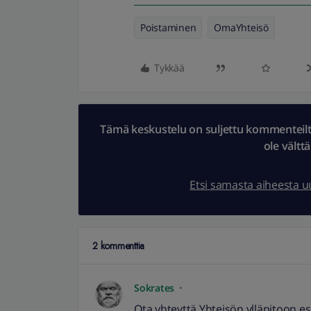
Poistaminen
OmaYhteisö
Tykkää
Tämä keskustelu on suljettu kommenteilta.
ole vältt
Etsi samasta aiheesta 
2 kommenttia
Sokrates
Ota yhteyttä Yhteisön ylläpitoon e