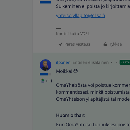
Sulkeminen ei poista jo kirjoittamias
yhteiso.yllapito@elisa.fi
Korttelikuitu VDSL
Paras vastaus
Tykkää
ilponen
Entinen elisalainen
VAST
Moikka! 😊
+11
OmaYheisöstä voi poistua kommento
kommentissasi, minkä poistumista 
OmaYhteisön ylläpitäjistä tai mode
Huomioithan:
Kun OmaYhteisö-tunnuksesi poistet