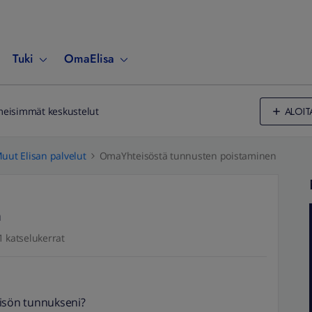
Tuki
OmaElisa
ALOIT
meisimmät keskustelut
uut Elisan palvelut
OmaYhteisöstä tunnusten poistaminen
n
1 katselukerrat
eisön tunnukseni?