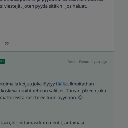
i viestejä , joten pyydä sitäkin , jos haluat.
Forum|Forum|1 year ago
AUS
imalla ketjua joka löytyy
täältä
. Ilmoitathan
koskevan vaihtoehdon valitset. Tämän jälkeen joku
raattoreista käsittelee tuon pyynnön. 😊
aan, kirjoittamasi kommentit, antamasi