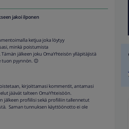
seen jakoi
ilponen
mentoimalla ketjua joka löytyy
sasi, minkä poistumista
 Tämän jälkeen joku OmaYhteisön ylläpitäjistä
e tuon pyynnön. 😊
istetaan, kirjoittamasi kommentit, antamasi
telut jäävät talteen OmaYhteisöön.
lkeen profiilisi sekä profiiliin tallennetut
stä. Saman tunnuksen käyttöönotto ei ole