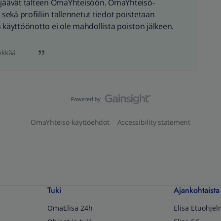
t jäävät talteen OmaYhteisöön. OmaYhteisö-
 sekä profiiliin tallennetut tiedot poistetaan
äyttöönotto ei ole mahdollista poiston jälkeen.
ykkää
OmaYhteisö-käyttöehdot
Accessibility statement
Tuki
Ajankohtaista
OmaElisa 24h
Elisa Etuohje