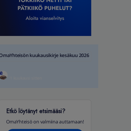
OmaYhteisön kuukausikirje kesäkuu 2026
1 kuukausi sitten
Etkö löytänyt etsimääsi?
OmaYhteisö on valmiina auttamaan!