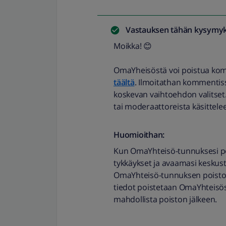
Vastauksen tähän kysymyk
Moikka! 😊
OmaYheisöstä voi poistua kom
täältä
. Ilmoitathan kommentis
koskevan vaihtoehdon valitset.
tai moderaattoreista käsittele
Huomioithan:
Kun OmaYhteisö-tunnuksesi po
tykkäykset ja avaamasi keskus
OmaYhteisö-tunnuksen poiston jä
tiedot poistetaan OmaYhteisö
mahdollista poiston jälkeen.