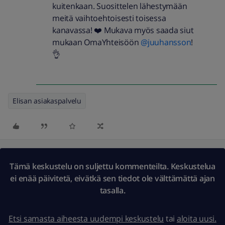
kuitenkaan. Suosittelen lähestymään
meitä vaihtoehtoisesti toisessa
kanavassa! ❤️ Mukava myös saada siut
mukaan OmaYhteisöön ​
@juuhansson
!
👌
Elisan asiakaspalvelu
Tämä keskustelu on suljettu kommenteilta. Keskustelua
ei enää päivitetä, eivätkä sen tiedot ole välttämättä ajan
tasalla.
Etsi samasta aiheesta uudempi keskustelu
tai
aloita uusi.