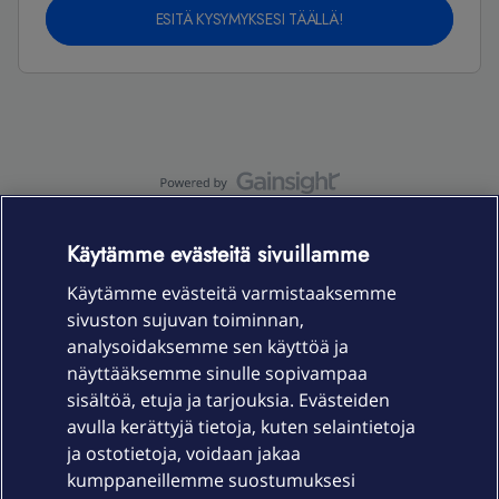
ESITÄ KYSYMYKSESI TÄÄLLÄ!
OmaYhteisö-käyttöehdot
Accessibility statement
Käytämme evästeitä sivuillamme
Käytämme evästeitä varmistaaksemme
sivuston sujuvan toiminnan,
Laitteet & liittymät
analysoidaksemme sen käyttöä ja
näyttääksemme sinulle sopivampaa
sisältöä, etuja ja tarjouksia. Evästeiden
Palvelut
avulla kerättyjä tietoja, kuten selaintietoja
ja ostotietoja, voidaan jakaa
Tuki
kumppaneillemme suostumuksesi