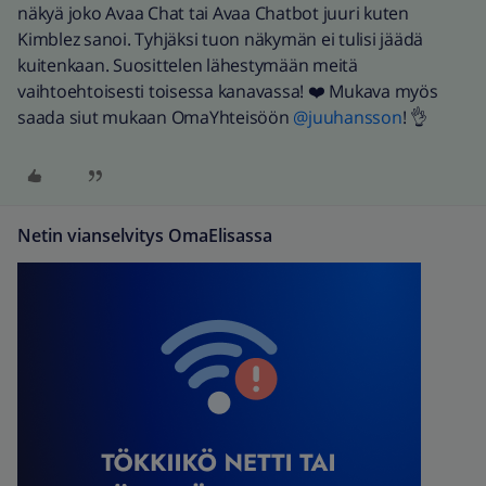
näkyä joko Avaa Chat tai Avaa Chatbot juuri kuten
Kimblez sanoi. Tyhjäksi tuon näkymän ei tulisi jäädä
kuitenkaan. Suosittelen lähestymään meitä
vaihtoehtoisesti toisessa kanavassa! ❤️ Mukava myös
saada siut mukaan OmaYhteisöön ​
@juuhansson
! 👌
Netin vianselvitys OmaElisassa