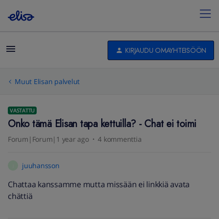
KIRJAUDU OMAYHTEISÖÖN
Muut Elisan palvelut
VASTATTU
Onko tämä Elisan tapa kettuilla? - Chat ei toimi
Forum|Forum|1 year ago
4 kommenttia
juuhansson
J
Chattaa kanssamme mutta missään ei linkkiä avata
chättiä