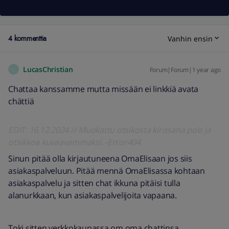
4 kommenttia
Vanhin ensin
LucasChristian
Forum|Forum|1 year ago
L
Chattaa kanssamme mutta missään ei linkkiä avata
chättiä
EDIT: 16.12.2024 // Muokattu otsikosta kirosana pois ja
otsikkoa kuvaavammaksi. -Error404
Sinun pitää olla kirjautuneena OmaElisaan jos siis
asiakaspalveluun. Pitää mennä OmaElisassa kohtaan
asiakaspalvelu ja sitten chat ikkuna pitäisi tulla
alanurkkaan, kun asiakaspalvelijoita vapaana.
Toki sitten verkkokaupassa om oma chattinsa