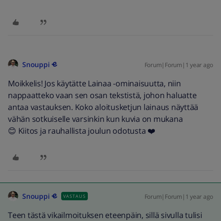
Snouppi
Forum|Forum|1 year ago
Moikkelis! Jos käytätte Lainaa -ominaisuutta, niin
nappaatteko vaan sen osan tekstistä, johon haluatte
antaa vastauksen. Koko aloitusketjun lainaus näyttää
vähän sotkuiselle varsinkin kun kuvia on mukana
😊 Kiitos ja rauhallista joulun odotusta ❤️
Snouppi
Forum|Forum|1 year ago
VASTAUS
Teen tästä vikailmoituksen eteenpäin, sillä sivulla tulisi