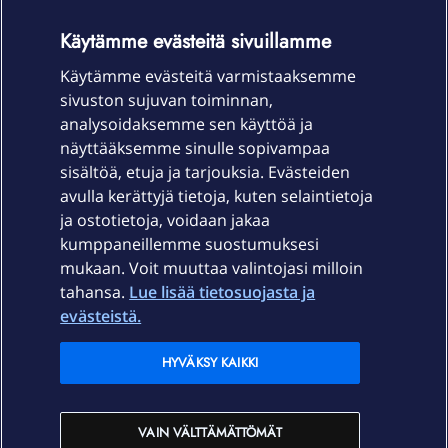
OmaYhteisö-käyttöehdot
Accessibility statement
Käytämme evästeitä sivuillamme
Käytämme evästeitä varmistaaksemme
sivuston sujuvan toiminnan,
Laitteet & liittymät
analysoidaksemme sen käyttöä ja
näyttääksemme sinulle sopivampaa
sisältöä, etuja ja tarjouksia. Evästeiden
Palvelut
avulla kerättyjä tietoja, kuten selaintietoja
ja ostotietoja, voidaan jakaa
Tuki
kumppaneillemme suostumuksesi
mukaan. Voit muuttaa valintojasi milloin
tahansa.
Lue lisää tietosuojasta ja
Ajankohtaista
evästeistä.
Elisa Oyj
HYVÄKSY KAIKKI
In English
VAIN VÄLTTÄMÄTTÖMÄT