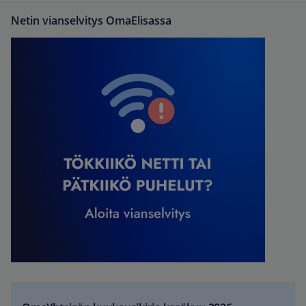
Netin vianselvitys OmaElisassa