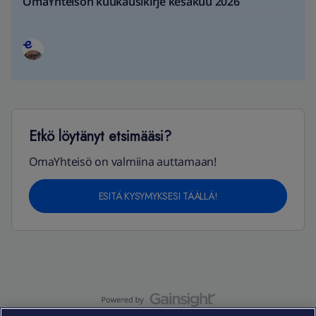
OmaYhteisön kuukausikirje kesäkuu 2026
Etkö löytänyt etsimääsi?
OmaYhteisö on valmiina auttamaan!
ESITÄ KYSYMYKSESI TÄÄLLÄ!