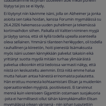
saadaksemme liittymän uudelleen auki mikäli puhelin
löytyy tai jos se ei löydy.
Ei löytynyt niin kävimme isäni, jolla on Alzheimer ja jonka
asioita sen takia hoidan, kanssa Forumin myymälässä su
26.4.2026 hakemassa uuden puhelimen ja tekemässä
kortinvaihdon siihen. Paikalla oli Valtteri-niminen myyjä
ja täytyy sanoa, että oli kyllä todella upealla asenteella
oleva sellainen. Ymmärsi tilanteen herkkyyden, oli todella
rauhallinen ja kiireetön, hoiti pienestä lisämaksusta
myös isäni uuteen kännykkään palvelut takaisin eikä
yrittänyt suotta myydä mitään turhaa ylimääräistä
palvelua olkoonkin että tiedoissa varmasti näkyy, että
niistä on keskusteltu aiemmin. Että niitä emme halua
mutta haluan antaa hänestä erinomaista palautetta.
Hän erottuu monesta kohtaamistani Elisan ja muidenkin
operaattoreiden myyjistä, positiivisesti. Ei tarvinnut
mennä kuin viereiseen Giganttiin ostamaan suojakuoria
-joita ei harmillisesti ollut tähän kännykkämalliin Elisan
myymälässä oikean värisenä - niin johan tuputettiin