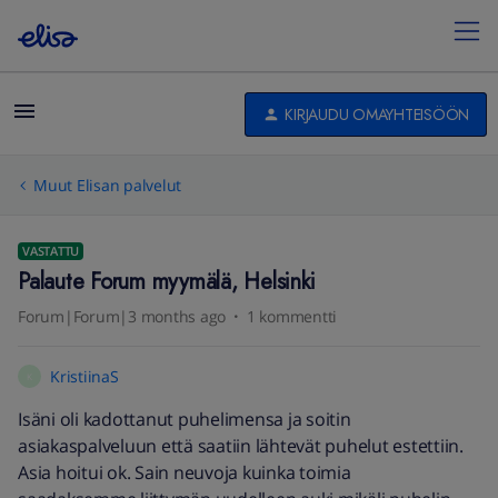
KIRJAUDU OMAYHTEISÖÖN
Muut Elisan palvelut
VASTATTU
Palaute Forum myymälä, Helsinki
Forum|Forum|3 months ago
1 kommentti
KristiinaS
K
Isäni oli kadottanut puhelimensa ja soitin
asiakaspalveluun että saatiin lähtevät puhelut estettiin.
Asia hoitui ok. Sain neuvoja kuinka toimia