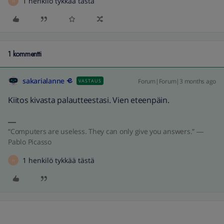
1 henkilö tykkää tästä
H
1 kommentti
sakarialanne
Forum|Forum|3 months ago
VASTAUS
Kiitos kivasta palautteestasi. Vien eteenpäin.
“Computers are useless. They can only give you answers.” ―
Pablo Picasso
1 henkilö tykkää tästä
H