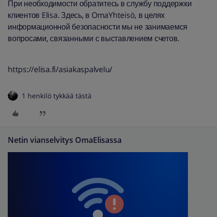
При необходимости обратитесь в службу поддержки
клиентов Elisa. Здесь, в OmaYhteisö, в целях
информационной безопасности мы не занимаемся
вопросами, связанными с выставлением счетов.
https://elisa.fi/asiakaspalvelu/
1 henkilö tykkää tästä
Netin vianselvitys OmaElisassa