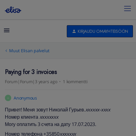
KIRJAUDU OMAYHTEISÖÖN
Muut Elisan palvelut
Paying for 3 invoices
Forum|Forum|3 years ago
1 kommentti
Anonymous
A
Привет! Меня зовут Николай Гурьев.
xxxxxx-xxxx
Номер клиента
xxxxxxxx
Могу оплатить 3 счета на дату 17.07.2023.
Номер телефона +35850
xxxxxxx