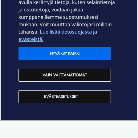
avulla kerättyjä tietoja, kuten selaintietoja
ja ostotietoja, voidaan jakaa
Tuki
kumppaneillemme suostumuksesi
mukaan. Voit muuttaa valintojasi milloin
tahansa.
Lue lisää tietosuojasta ja
Ajankohtaista
evästeistä.
Elisa Oyj
HYVÄKSY KAIKKI
In English
VAIN VÄLTTÄMÄTTÖMÄT
På Svenska
EVÄSTEASETUKSET
Sopimusehdot
Tietosuoja
Saavutettavuus
Evästeasetukset
Tekijänoikeudet © 2026 Elisa Oyj.