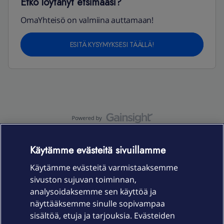
Etkö löytänyt etsimääsi?
OmaYhteisö on valmiina auttamaan!
ESITÄ KYSYMYKSESI TÄÄLLÄ!
OmaYhteisö-käyttöehdot
Accessibility statement
Käytämme evästeitä sivuillamme
Käytämme evästeitä varmistaaksemme
sivuston sujuvan toiminnan,
Laitteet & liittymät
analysoidaksemme sen käyttöä ja
näyttääksemme sinulle sopivampaa
sisältöä, etuja ja tarjouksia. Evästeiden
Palvelut