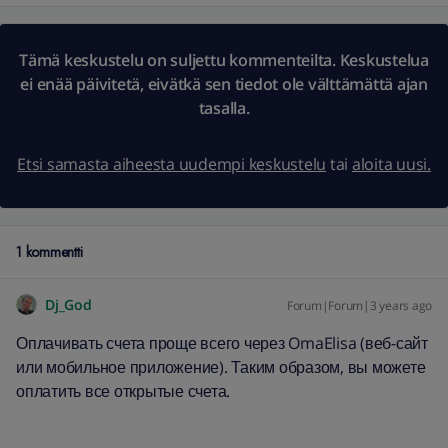
Tämä keskustelu on suljettu kommenteilta. Keskustelua
ei enää päivitetä, eivätkä sen tiedot ole välttämättä ajan
tasalla.
Etsi samasta aiheesta uudempi keskustelu
tai
aloita uusi.
1 kommentti
Dj_God
Forum|Forum|3 years ago
Оплачивать счета проще всего через OmaElisa (веб-сайт
или мобильное приложение). Таким образом, вы можете
оплатить все открытые счета.