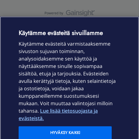
OmaYhteisö-käyttöehdot
Accessibility statement
Käytämme evästeitä sivuillamme
Käytämme evästeitä varmistaaksemme
sivuston sujuvan toiminnan,
Laitteet & liittymät
analysoidaksemme sen käyttöä ja
näyttääksemme sinulle sopivampaa
sisältöä, etuja ja tarjouksia. Evästeiden
Palvelut
avulla kerättyjä tietoja, kuten selaintietoja
ja ostotietoja, voidaan jakaa
Tuki
kumppaneillemme suostumuksesi
mukaan. Voit muuttaa valintojasi milloin
tahansa.
Lue lisää tietosuojasta ja
Ajankohtaista
evästeistä.
Elisa Oyj
HYVÄKSY KAIKKI