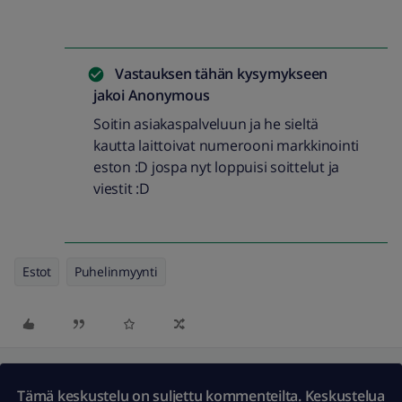
Vastauksen tähän kysymykseen
jakoi
Anonymous
Soitin asiakaspalveluun ja he sieltä
kautta laittoivat numerooni markkinointi
eston :D jospa nyt loppuisi soittelut ja
viestit :D
Estot
Puhelinmyynti
Tämä keskustelu on suljettu kommenteilta. Keskustelua