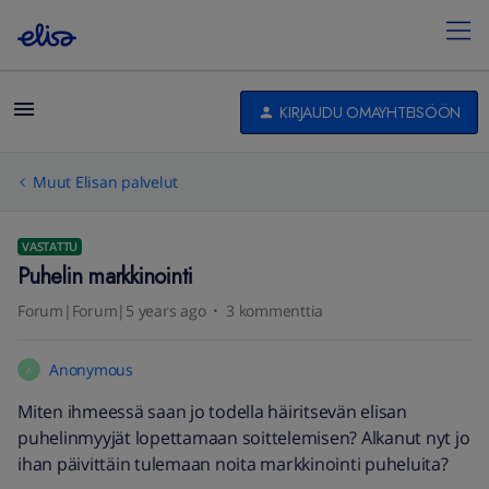
KIRJAUDU OMAYHTEISÖÖN
Muut Elisan palvelut
VASTATTU
Puhelin markkinointi
Forum|Forum|5 years ago
3 kommenttia
Anonymous
A
Miten ihmeessä saan jo todella häiritsevän elisan
puhelinmyyjät lopettamaan soittelemisen? Alkanut nyt jo
ihan päivittäin tulemaan noita markkinointi puheluita?