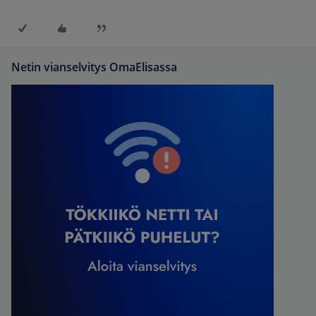
Netin vianselvitys OmaElisassa