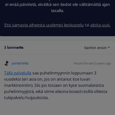
ei enää päivitetä, eivätkä sen tiedot ole välttämättä ajan
tasalla.
Etsi samasta aiheesta uudempi keskustelu
tai
aloita uusi.
3 kommenttia
Vanhin ensin
yamaneko
Forum|Forum|5 years ago
Tällä palvelulla
saa puhelinmyynnin loppumaan 3
vuodeksi (eri asia on, jos on antanut itse luvan
markkinointiin). Siis jos tosiaan on kyse suomalaisista
puhelinmyyjistä, eikä viime aikoina kovasti esillä olleista
tukipalvelu huijauksista.