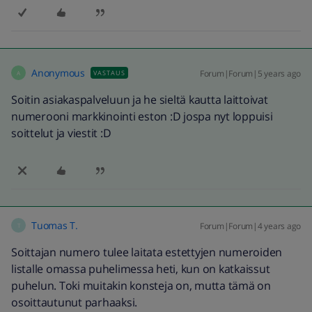
Anonymous
Forum|Forum|5 years ago
VASTAUS
A
Soitin asiakaspalveluun ja he sieltä kautta laittoivat
numerooni markkinointi eston :D jospa nyt loppuisi
soittelut ja viestit :D
Tuomas T.
Forum|Forum|4 years ago
T
Soittajan numero tulee laitata estettyjen numeroiden
listalle omassa puhelimessa heti, kun on katkaissut
puhelun. Toki muitakin konsteja on, mutta tämä on
osoittautunut parhaaksi.