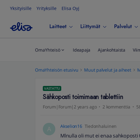
Yksityisille
Yrityksille
Elisa Oyj
Laitteet
Liittymät
Palvelut
OmaYhteisö
Ideapaja
Ajankohtaista
Vii
OmaYhteisön etusivu
Muut palvelut ja aiheet
M
VASTATTU
Sähkoposti toimimaan tablettiin
Forum|Forum|2 years ago
2 kommenttia
5
Akselion16
Tiedonhaluinen
A
Mlnulla oli mut ei enaa sahkoposti