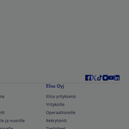
Elisa Oyj
lma
Elisa yrityksenä
Yrityksille
lit
Operaattoreille
lle ja nuorille
Rekrytointi
apselle
Tiedotteet