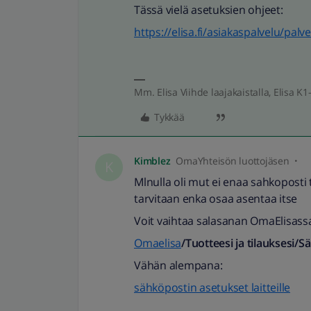
Tässä vielä asetuksien ohjeet:
https://elisa.fi/asiakaspalvelu/pal
Mm. Elisa Viihde laajakaistalla, Elisa K1-
Tykkää
Kimblez
OmaYhteisön luottojäsen
K
Mlnulla oli mut ei enaa sahkoposti
tarvitaan enka osaa asentaa itse
Voit vaihtaa salasanan OmaElisass
Omaelisa
/Tuotteesi ja tilauksesi/
Vähän alempana:
sähköpostin asetukset laitteille