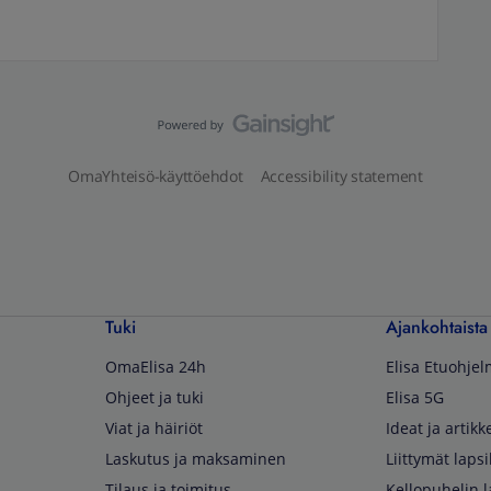
OmaYhteisö-käyttöehdot
Accessibility statement
Tuki
Ajankohtaista
OmaElisa 24h
Elisa Etuohje
Ohjeet ja tuki
Elisa 5G
Viat ja häiriöt
Ideat ja artikke
Laskutus ja maksaminen
Liittymät lapsi
Tilaus ja toimitus
Kellopuhelin l