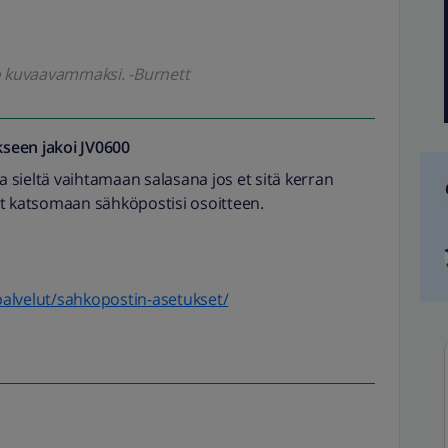
ko kuvaavammaksi. -Burnett
seen jakoi
JV0600
sieltä vaihtamaan salasana jos et sitä kerran
yt katsomaan sähköpostisi osoitteen.
/palvelut/sahkopostin-asetukset/