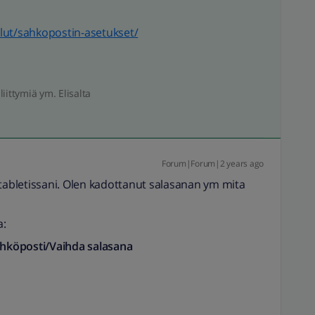
velut/sahkopostin-asetukset/
liittymiä ym. Elisalta
Forum|Forum|2 years ago
 tabletissani. Olen kadottanut salasanan ym mita
a:
Sähköposti/Vaihda salasana