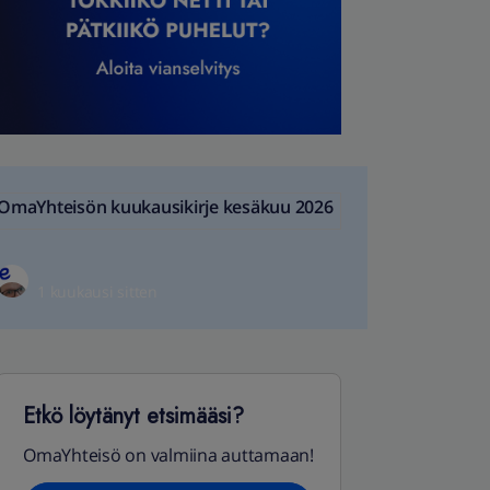
OmaYhteisön kuukausikirje kesäkuu 2026
1 kuukausi sitten
Etkö löytänyt etsimääsi?
OmaYhteisö on valmiina auttamaan!