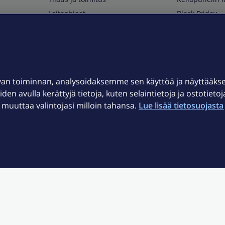
Laiteohjeet
Black Friday
Asiakaspalvelun yhteystiedot
Huippuetuja El
Soita Omagurulle
OmaYhteisö
Myymälät ja myyntipisteet
van toiminnan, analysoidaksemme sen käyttöä ja näyttääk
Kuuluvuuskartta
iden avulla kerättyjä tietoja, kuten selaintietoja ja ostotieto
Asiakastiedotteet
uuttaa valintojasi milloin tahansa.
Lue lisää tietosuojasta 
t
OmaElisa-sovellus
järjestelmä
Kirjaudu sähköpostiin
et © 2026 Elisa Oyj.