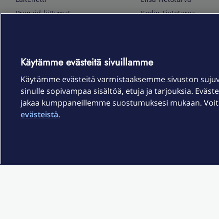
Prepaid-liittymät
Kodin Tietoturva
Puhelimet ja tarvikkeet
Mobiilivarmenne
Tietotekniikka
Kuka soittaa
Pelaaminen
Sähköpostipalvelu
Käytämme evästeitä sivuillamme
TV & audio
Elisa Kotiverkko
Käytämme evästeitä varmistaaksemme sivuston suju
Kodinkoneet
Elisa Pilvilinna
sinulle sopivampaa sisältöä, etuja ja tarjouksia. Eväste
Kamerat ja dronet
Elisa Laiteturva
jakaa kumppaneillemme suostumuksesi mukaan. Voit m
Kellot ja rannekkeet
Elisa Rinnakkaisliittymä
evästeistä.
Älykoti
Elisa Kotiturva -hälytys
Elisa Vaihtoetu
Elisa Kotiakku
Sopimusehdot
Tietosuoja
Saavutettavuus
Evästeasetukset
Tekijänoikeud