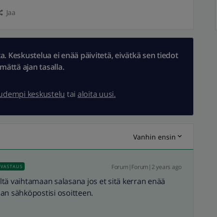
Jaa
 Keskustelua ei enää päivitetä, eivätkä sen tiedot
ämättä ajan tasalla.
uudempi keskustelu
tai
aloita uusi.
Vanhin ensin
Forum|Forum|2 years ago
VASTAUS
tä vaihtamaan salasana jos et sitä kerran enää
an sähköpostisi osoitteen.