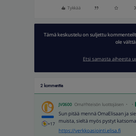
Tykkää
Tämä keskustelu on suljettu kommenteilta.
ole vältt
Etsi samasta aiheesta 
2 kommenttia
JV0600
OmaYhteisön luottojäsen
Sun pitää mennä OmaElisaan ja siel
muista, sieltä myös pystyt katsoma
+17
https://verkkoasiointi.elisa.fi