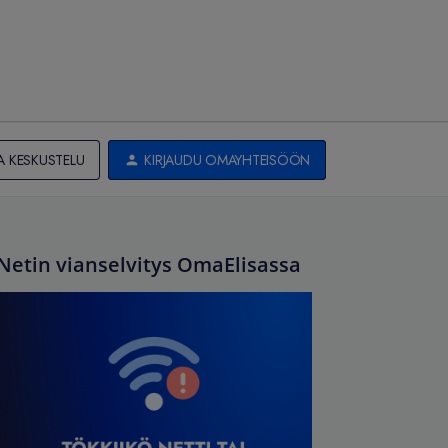
A KESKUSTELU
KIRJAUDU OMAYHTEISÖÖN
Netin vianselvitys OmaElisassa