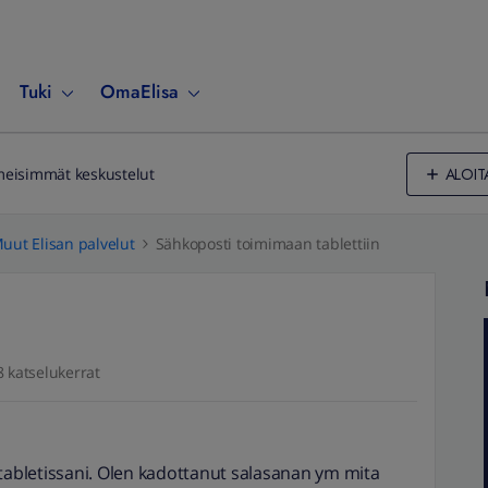
Tuki
OmaElisa
ALOIT
meisimmät keskustelut
uut Elisan palvelut
Sähkoposti toimimaan tablettiin
8 katselukerrat
 tabletissani. Olen kadottanut salasanan ym mita