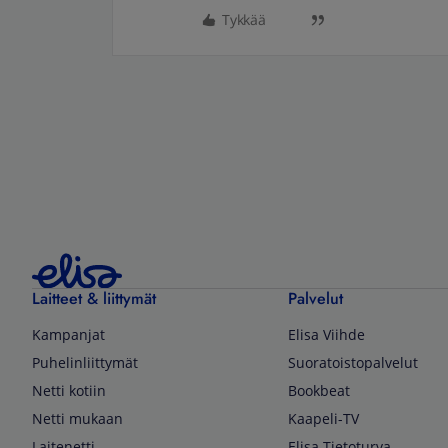
Tykkää
Laitteet & liittymät
Palvelut
Kampanjat
Elisa Viihde
Puhelinliittymät
Suoratoistopalvelut
Netti kotiin
Bookbeat
Netti mukaan
Kaapeli-TV
Laitenetti
Elisa Tietoturva