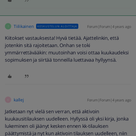
Tiilikainen
Forum|Forum|4 years ago
KESKUSTELUN ALOITTAJA
T
Kiitokset vastauksesta! Hyvä tietää. Ajattelinkin, että
jotenkin sitä rajoitetaan. Onhan se toki
ymmärrettävääkin: muutoinhan voisi ottaa kuukaudeksi
sopimuksen ja siirtää tonneilla luettavaa hyllyynsä.
kallej
Forum|Forum|4 years ago
K
Jatketaan nyt vielä sen verran, että aktivoin
kuukausitilauksen uudelleen. Hyllyssä oli yksi kirja, jonka
lukeminen oli jäänyt kesken ennen kk-tilauksen
päättymistä ja nyt kun aktivoin tilauksen uudelleen, niin