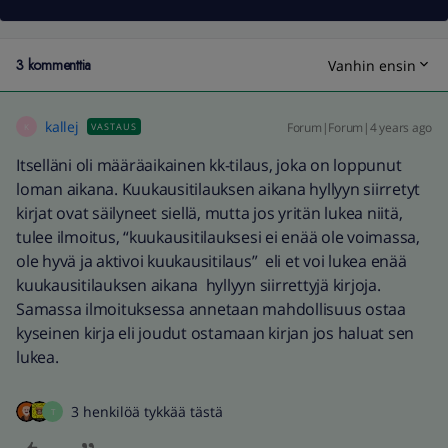
3 kommenttia
Vanhin ensin
kallej
Forum|Forum|4 years ago
VASTAUS
K
Itselläni oli määräaikainen kk-tilaus, joka on loppunut
loman aikana. Kuukausitilauksen aikana hyllyyn siirretyt
kirjat ovat säilyneet siellä, mutta jos yritän lukea niitä,
tulee ilmoitus, “kuukausitilauksesi ei enää ole voimassa,
ole hyvä ja aktivoi kuukausitilaus” eli et voi lukea enää
kuukausitilauksen aikana hyllyyn siirrettyjä kirjoja.
Samassa ilmoituksessa annetaan mahdollisuus ostaa
kyseinen kirja eli joudut ostamaan kirjan jos haluat sen
lukea.
3 henkilöä tykkää tästä
T