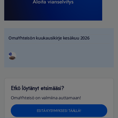
OmaYhteisön kuukausikirje kesäkuu 2026
Etkö löytänyt etsimääsi?
OmaYhteisö on valmiina auttamaan!
ESITÄ KYSYMYKSESI TÄÄLLÄ!