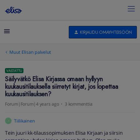
KIRJAUDU OMAYHTEISÖÖN
Muut Elisan palvelut
VASTATTU
Säilyvätkö Elisa Kirjassa omaan hyllyyn
kuukausitilauksella siirretyt kirjat, jos lopettaa
kuukausitilauksen?
Forum|Forum|4 years ago
3 kommenttia
Tiilikainen
T
Tein juuri kk-tilaussopimuksen Elisa Kirjaan ja siirsin