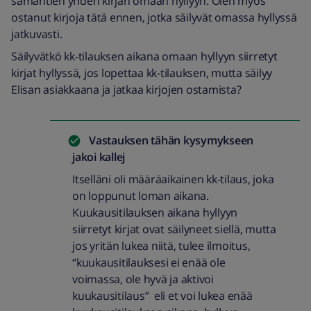
samantien yhden kirjan omaan hyllyyn. Olen myös
ostanut kirjoja tätä ennen, jotka säilyvät omassa hyllyssä
jatkuvasti.
Säilyvätkö kk-tilauksen aikana omaan hyllyyn siirretyt
kirjat hyllyssä, jos lopettaa kk-tilauksen, mutta säilyy
Elisan asiakkaana ja jatkaa kirjojen ostamista?
Vastauksen tähän kysymykseen
jakoi
kallej
Itselläni oli määräaikainen kk-tilaus, joka
on loppunut loman aikana.
Kuukausitilauksen aikana hyllyyn
siirretyt kirjat ovat säilyneet siellä, mutta
jos yritän lukea niitä, tulee ilmoitus,
“kuukausitilauksesi ei enää ole
voimassa, ole hyvä ja aktivoi
kuukausitilaus” eli et voi lukea enää