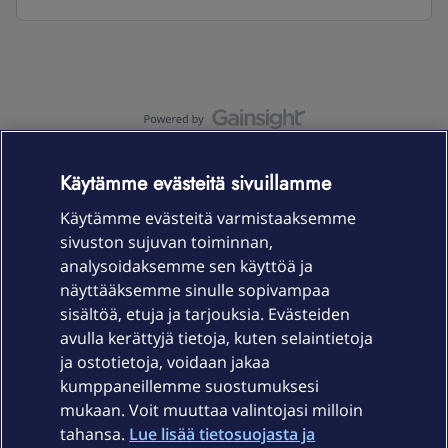
OmaYhteisö-käyttöehdot
Accessibility statement
Käytämme evästeitä sivuillamme
Käytämme evästeitä varmistaaksemme
sivuston sujuvan toiminnan,
Laitteet & liittymät
analysoidaksemme sen käyttöä ja
näyttääksemme sinulle sopivampaa
sisältöä, etuja ja tarjouksia. Evästeiden
Palvelut
avulla kerättyjä tietoja, kuten selaintietoja
ja ostotietoja, voidaan jakaa
Tuki
kumppaneillemme suostumuksesi
mukaan. Voit muuttaa valintojasi milloin
tahansa.
Lue lisää tietosuojasta ja
Ajankohtaista