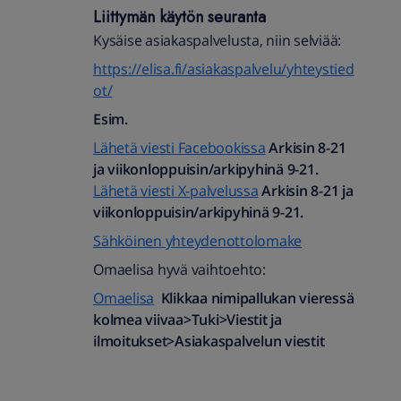
Liittymän käytön seuranta
Kysäise asiakaspalvelusta, niin selviää:
https://elisa.fi/asiakaspalvelu/yhteystied
ot/
Esim.
Lähetä viesti Facebookissa
Arkisin 8-21
ja viikonloppuisin/arkipyhinä 9-21.
Lähetä viesti X-palvelussa
Arkisin 8-21 ja
viikonloppuisin/arkipyhinä 9-21.
Sähköinen yhteydenottolomake
Omaelisa hyvä vaihtoehto:
Omaelisa
Klikkaa nimipallukan vieressä
kolmea viivaa>Tuki>Viestit ja
ilmoitukset>Asiakaspalvelun viestit