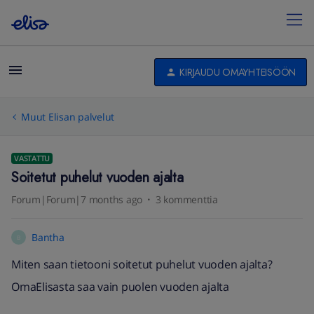
KIRJAUDU OMAYHTEISÖÖN
Muut Elisan palvelut
VASTATTU
Soitetut puhelut vuoden ajalta
Forum|Forum|7 months ago
3 kommenttia
Bantha
B
Miten saan tietooni soitetut puhelut vuoden ajalta?
OmaElisasta saa vain puolen vuoden ajalta