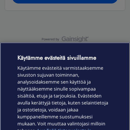
OmaYhteisö-käyttöehdot
Accessibility statement
Käytämme evästeitä sivuillamme
Käytämme evästeitä varmistaaksemme
sivuston sujuvan toiminnan,
Laitteet & liittymät
analysoidaksemme sen käyttöä ja
näyttääksemme sinulle sopivampaa
sisältöä, etuja ja tarjouksia. Evästeiden
Palvelut
avulla kerättyjä tietoja, kuten selaintietoja
ja ostotietoja, voidaan jakaa
Tuki
kumppaneillemme suostumuksesi
mukaan. Voit muuttaa valintojasi milloin