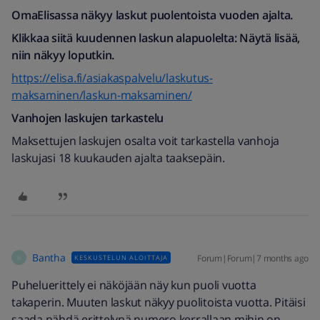
OmaElisassa näkyy laskut puolentoista vuoden ajalta.
Klikkaa siitä kuudennen laskun alapuolelta:
Näytä lisää,
niin näkyy loputkin.
https://elisa.fi/asiakaspalvelu/laskutus-
maksaminen/laskun-maksaminen/
Vanhojen laskujen tarkastelu
Maksettujen laskujen osalta voit tarkastella vanhoja
laskujasi 18 kuukauden ajalta taaksepäin.
Bantha
Forum|Forum|7 months ago
KESKUSTELUN ALOITTAJA
B
Puheluerittely ei näköjään näy kun puoli vuotta
takaperin. Muuten laskut näkyy puolitoista vuotta. Pitäisi
saada nähdä erittelynä numero kerrallaan mihin on