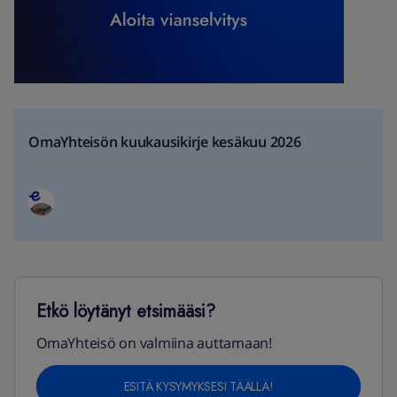
OmaYhteisön kuukausikirje kesäkuu 2026
Etkö löytänyt etsimääsi?
OmaYhteisö on valmiina auttamaan!
ESITÄ KYSYMYKSESI TÄÄLLÄ!