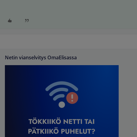
Netin vianselvitys OmaElisassa