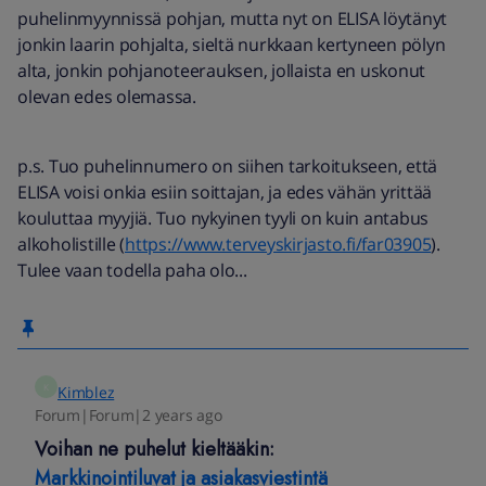
puhelinmyynnissä pohjan, mutta nyt on ELISA löytänyt
jonkin laarin pohjalta, sieltä nurkkaan kertyneen pölyn
alta, jonkin pohjanoteerauksen, jollaista en uskonut
olevan edes olemassa.
p.s. Tuo puhelinnumero on siihen tarkoitukseen, että
ELISA voisi onkia esiin soittajan, ja edes vähän yrittää
kouluttaa myyjiä. Tuo nykyinen tyyli on kuin antabus
alkoholistille (
https://www.terveyskirjasto.fi/far03905
).
Tulee vaan todella paha olo...
K
Kimblez
Forum|Forum|2 years ago
Voihan ne puhelut kieltääkin:
Markkinointiluvat ja asiakasviestintä