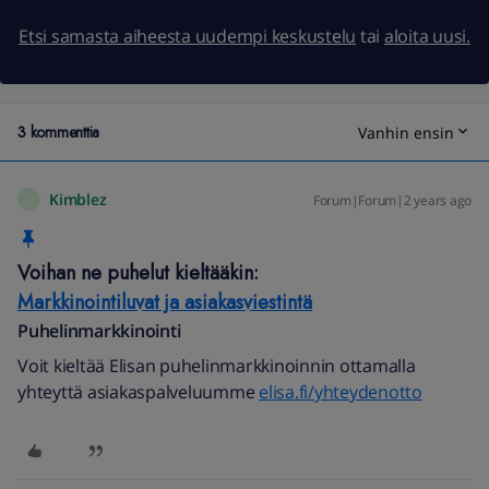
Etsi samasta aiheesta uudempi keskustelu
tai
aloita uusi.
3 kommenttia
Vanhin ensin
Kimblez
Forum|Forum|2 years ago
K
Voihan ne puhelut kieltääkin:
Markkinointiluvat ja asiakasviestintä
Puhelinmarkkinointi
Voit kieltää Elisan puhelinmarkkinoinnin ottamalla
yhteyttä asiakaspalveluumme
elisa.fi/yhteydenotto