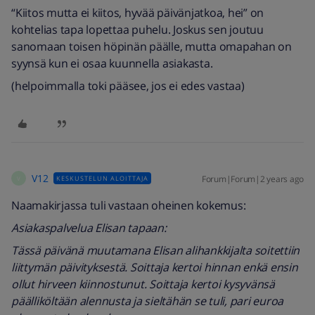
“Kiitos mutta ei kiitos, hyvää päivänjatkoa, hei” on
kohtelias tapa lopettaa puhelu. Joskus sen joutuu
sanomaan toisen höpinän päälle, mutta omapahan on
syynsä kun ei osaa kuunnella asiakasta.
(helpoimmalla toki pääsee, jos ei edes vastaa)
V12
Forum|Forum|2 years ago
KESKUSTELUN ALOITTAJA
V
Naamakirjassa tuli vastaan oheinen kokemus:
Asiakaspalvelua Elisan tapaan:
Tässä päivänä muutamana Elisan alihankkijalta soitettiin
liittymän päivityksestä. Soittaja kertoi hinnan enkä ensin
ollut hirveen kiinnostunut. Soittaja kertoi kysyvänsä
päälliköltään alennusta ja sieltähän se tuli, pari euroa