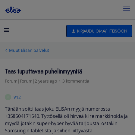
KIRJAUDU OMAYHTEISÖÖN
Muut Elisan palvelut
Taas tuputtavaa puhelinmyyntiä
Forum|Forum|2 years ago
3 kommenttia
V12
V
Tänään soitti taas joku ELISAn myyjä numerosta
+358504171540. Tyttösellä oli hirveä kiire markkinoida ja
myydä jotakin super-hyper hyvää tarjousta jostakin
Samsungin tabletista ja siihen liittyvästä