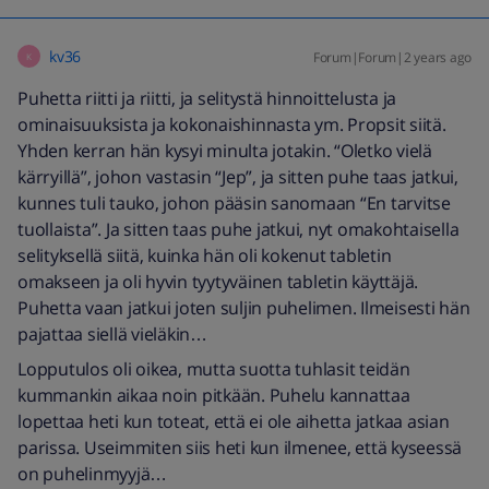
kv36
Forum|Forum|2 years ago
K
Puhetta riitti ja riitti, ja selitystä hinnoittelusta ja
ominaisuuksista ja kokonaishinnasta ym. Propsit siitä.
Yhden kerran hän kysyi minulta jotakin. “Oletko vielä
kärryillä”, johon vastasin “Jep”, ja sitten puhe taas jatkui,
kunnes tuli tauko, johon pääsin sanomaan “En tarvitse
tuollaista”. Ja sitten taas puhe jatkui, nyt omakohtaisella
selityksellä siitä, kuinka hän oli kokenut tabletin
omakseen ja oli hyvin tyytyväinen tabletin käyttäjä.
Puhetta vaan jatkui joten suljin puhelimen. Ilmeisesti hän
pajattaa siellä vieläkin…
Lopputulos oli oikea, mutta suotta tuhlasit teidän
kummankin aikaa noin pitkään. Puhelu kannattaa
lopettaa heti kun toteat, että ei ole aihetta jatkaa asian
parissa. Useimmiten siis heti kun ilmenee, että kyseessä
on puhelinmyyjä…