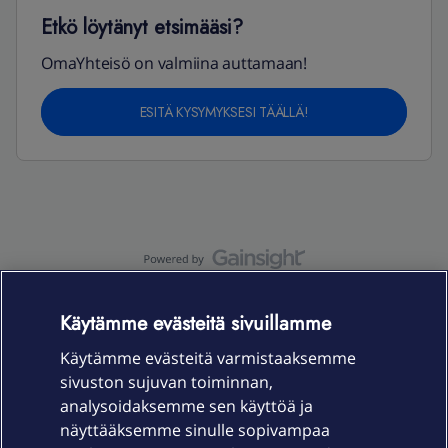
Etkö löytänyt etsimääsi?
OmaYhteisö on valmiina auttamaan!
ESITÄ KYSYMYKSESI TÄÄLLÄ!
OmaYhteisö-käyttöehdot
Accessibility statement
Käytämme evästeitä sivuillamme
Käytämme evästeitä varmistaaksemme
sivuston sujuvan toiminnan,
Laitteet & liittymät
analysoidaksemme sen käyttöä ja
näyttääksemme sinulle sopivampaa