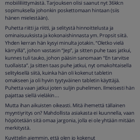
mobiililiittymästä. Tarjouksen olisi saanut nyt 36kk:n
sopimuksella johonkin poskettomaan hintaan (siis
hänen mielestään).
Puhetta riitti ja riitti, ja selitystä hinnoittelusta ja
ominaisuuksista ja kokonaishinnasta ym. Propsit siitä.
Yhden kerran hän kysyi minulta jotakin. “Oletko vielä
kärryillä”, johon vastasin “Jep”, ja sitten puhe taas jatkui,
kunnes tuli tauko, johon pääsin sanomaan “En tarvitse
tuollaista”. Ja sitten taas puhe jatkui, nyt omakohtaisella
selityksellä siitä, kuinka hän oli kokenut tabletin
omakseen ja oli hyvin tyytyväinen tabletin käyttäjä.
Puhetta vaan jatkui joten suljin puhelimen. Ilmeisesti hän
pajattaa siellä vieläkin…
Mutta ihan aikuisten oikeasti. Mitä ihemettä tällainen
myyntiyritys on? Mahdollista asiakasta ei kuunnella, vaan
höpötetään sitä omaa jargonia, jolla ei ole yhtään mitään
merkitystä.
Kuvittelin aiemmin, että olen jo kokenut