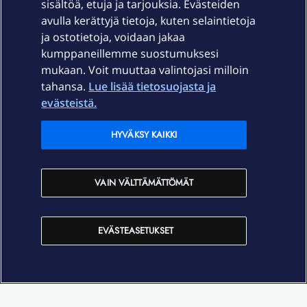
sisältöä, etuja ja tarjouksia. Evästeiden
Palvelut
avulla kerättyjä tietoja, kuten selaintietoja
ja ostotietoja, voidaan jakaa
Tuki
kumppaneillemme suostumuksesi
mukaan. Voit muuttaa valintojasi milloin
tahansa.
Lue lisää tietosuojasta ja
Ajankohtaista
evästeistä.
Elisa Oyj
HYVÄKSY KAIKKI
In English
VAIN VÄLTTÄMÄTTÖMÄT
På Svenska
EVÄSTEASETUKSET
Sopimusehdot
Tietosuoja
Saavutettavuus
Evästeasetukset
Tekijänoikeudet © 2026 Elisa Oyj.