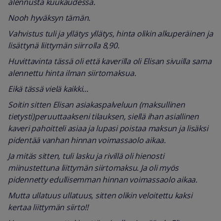
alennusta kuukaudessa.
Nooh hyväksyn tämän.
Vahvistus tuli ja yllätys yllätys, hinta olikin alkuperäinen ja
lisättynä liittymän siirrolla 8,90.
Huvittavinta tässä oli että kaverilla oli Elisan sivuilla sama
alennettu hinta ilman siirtomaksua.
Eikä tässä vielä kaikki...
Soitin sitten Elisan asiakaspalveluun (maksullinen
tietysti)peruuttaakseni tilauksen, siellä ihan asiallinen
kaveri pahoitteli asiaa ja lupasi poistaa maksun ja lisäksi
pidentää vanhan hinnan voimassaolo aikaa.
Ja mitäs sitten, tuli lasku ja rivillä oli hienosti
miinustettuna liittymän siirtomaksu. Ja oli myös
pidennetty edullisemman hinnan voimassaolo aikaa.
Mutta ullatuus ullatuus, sitten olikin veloitettu kaksi
kertaa liittymän siirto!!