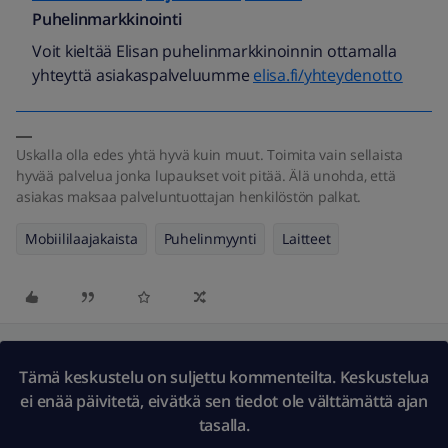
Puhelinmarkkinointi
Voit kieltää Elisan puhelinmarkkinoinnin ottamalla
yhteyttä asiakaspalveluumme
elisa.fi/yhteydenotto
Uskalla olla edes yhtä hyvä kuin muut. Toimita vain sellaista
hyvää palvelua jonka lupaukset voit pitää. Älä unohda, että
asiakas maksaa palveluntuottajan henkilöstön palkat.
Mobiililaajakaista
Puhelinmyynti
Laitteet
Tämä keskustelu on suljettu kommenteilta. Keskustelua
ei enää päivitetä, eivätkä sen tiedot ole välttämättä ajan
tasalla.