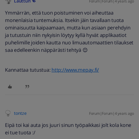
Lautturi
Forum|Forum|4 years ago
Ymmärrän, että tuon poistuminen voi aiheuttaa
monenlaisia tuntemuksia. Itsekin jäin tavallaan tuota
ominaisuutta kaipaamaan, mutta kun asiaan perehdyin
ja tutustuin niin nykyisin löytyy kyllä hyvät applikaatiot
puhelimille joiden kautta nuo limuautomaattien tilaukset
saa edelleenkin näppärästi tehtyä 😊
Kannattaa tutustua:
http://www.mepay.fi/
tontze
Forum|Forum|4 years ago
Eipä toi kai auta jos juuri sinun työpaikkasi jolt kola kone
ei tue tuota :/