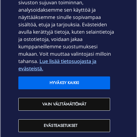
sivuston sujuvan toiminnan,
Laitteet & liittymät
analysoidaksemme sen käyttöä ja
näyttääksemme sinulle sopivampaa
sisältöä, etuja ja tarjouksia. Evästeiden
Palvelut
avulla kerättyjä tietoja, kuten selaintietoja
ja ostotietoja, voidaan jakaa
Tuki
kumppaneillemme suostumuksesi
mukaan. Voit muuttaa valintojasi milloin
tahansa.
Lue lisää tietosuojasta ja
Ajankohtaista
evästeistä.
Elisa Oyj
HYVÄKSY KAIKKI
In English
VAIN VÄLTTÄMÄTTÖMÄT
På Svenska
EVÄSTEASETUKSET
Sopimusehdot
Tietosuoja
Saavutettavuus
Evästeasetukset