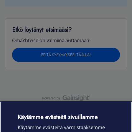
Etkö löytänyt etsimääsi?
OmaYhteisö on valmiina auttamaan!
ESITÄ KYSYMYKSESI TÄÄLLÄ!
OmaYhteisö-käyttöehdot
Accessibility statement
Käytämme evästeitä sivuillamme
Käytämme evästeitä varmistaaksemme